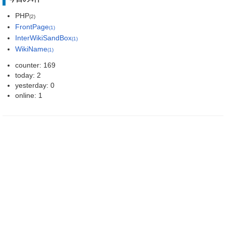
PHP
(2)
FrontPage
(1)
InterWikiSandBox
(1)
WikiName
(1)
counter: 169
today: 2
yesterday: 0
online: 1