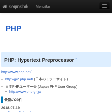
seijinshiki
MenuBar
編集
添付
PHP
凍結
新規
最終更新
PHP: Hypertext Preprocessor
†
一覧
http://www.php.net/
単語検索
http://jp2.php.net/
(日本のミラーサイト)
日本PHPユーザー会 (Japan PHP User Group)
http://www.php.gr.jp/
最新の20件
2018-07-19