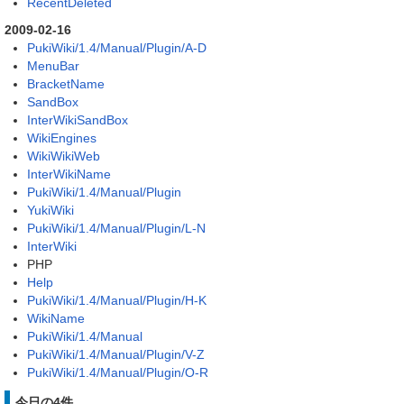
RecentDeleted
2009-02-16
PukiWiki/1.4/Manual/Plugin/A-D
MenuBar
BracketName
SandBox
InterWikiSandBox
WikiEngines
WikiWikiWeb
InterWikiName
PukiWiki/1.4/Manual/Plugin
YukiWiki
PukiWiki/1.4/Manual/Plugin/L-N
InterWiki
PHP
Help
PukiWiki/1.4/Manual/Plugin/H-K
WikiName
PukiWiki/1.4/Manual
PukiWiki/1.4/Manual/Plugin/V-Z
PukiWiki/1.4/Manual/Plugin/O-R
今日の4件