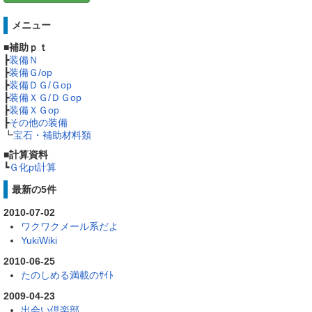
メニュー
■
補助ｐｔ
┣
装備Ｎ
┣
装備Ｇ/op
┣
装備ＤＧ/Ｇop
┣
装備ＸＧ/ＤＧop
┣
装備ＸＧop
┣
その他の装備
┗
宝石・補助材料類
■
計算資料
┗
Ｇ化pt計算
最新の5件
2010-07-02
ワクワクメール系だよ
YukiWiki
2010-06-25
たのしめる満載のｻｲﾄ
2009-04-23
出会い倶楽部