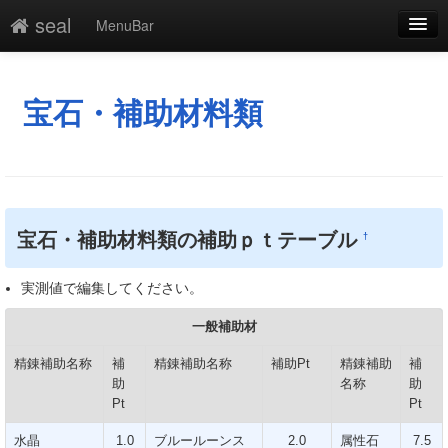
seal
MenuBar
編集
添付
宝石・補助材料類
凍結
新規
最終更新
宝石・補助材料類の補助ｐｔテーブル
†
一覧
実測値で編集してください。
単語検索
一般補助材
精錬補助名称
補
精錬補助名称
補助Pt
精錬補助
補
助
名称
助
Pt
Pt
水晶
1.0
ブルールーンス
2.0
属性石
7.5