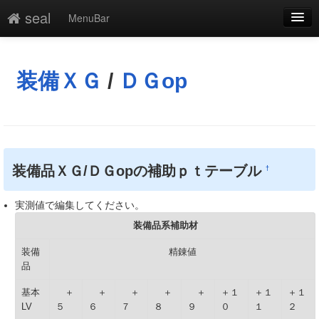
seal
MenuBar
編集
添付
装備ＸＧ
/
ＤＧop
凍結
新規
最終更新
装備品ＸＧ/ＤＧopの補助ｐｔテーブル
†
一覧
実測値で編集してください。
単語検索
装備品系補助材
装備
精錬値
品
基本
＋
＋
＋
＋
＋
＋１
＋１
＋１
LV
５
６
７
８
９
０
１
２