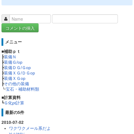
メニュー
■
補助ｐｔ
┣
装備Ｎ
┣
装備Ｇ/op
┣
装備ＤＧ/Ｇop
┣
装備ＸＧ/ＤＧop
┣
装備ＸＧop
┣
その他の装備
┗
宝石・補助材料類
■
計算資料
┗
Ｇ化pt計算
最新の5件
2010-07-02
ワクワクメール系だよ