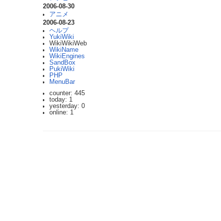
2006-08-30
アニメ
2006-08-23
ヘルプ
YukiWiki
WikiWikiWeb
WikiName
WikiEngines
SandBox
PukiWiki
PHP
MenuBar
counter: 445
today: 1
yesterday: 0
online: 1