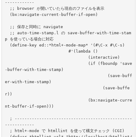
------------

  ;; browser が開いていたら現在のファイルを表示

  (bx:navigate-current-buffer-if-open)

  ;; 保存と同時に navigate

  ;; auto-time-stamp.l の save-buffer-with-time-stam
p を使っている場合に対応

  (define-key ed::*html+-mode-map* '(#\C-x #\C-s)

			  #'(lambda ()

				  (interactive)

				  (if (fboundp 'save
-buffer-with-time-stamp)

					  (save-buff
er-with-time-stamp)

					(save-buffe
r))

				  (bx:navigate-curre
nt-buffer-if-open)))

  ; ------------------------------------------------
------------

  ; html+-mode で htmllint を使って構文チェック (CGI)

  (defvar *htmllint-url* "http://localhost/htmllint/