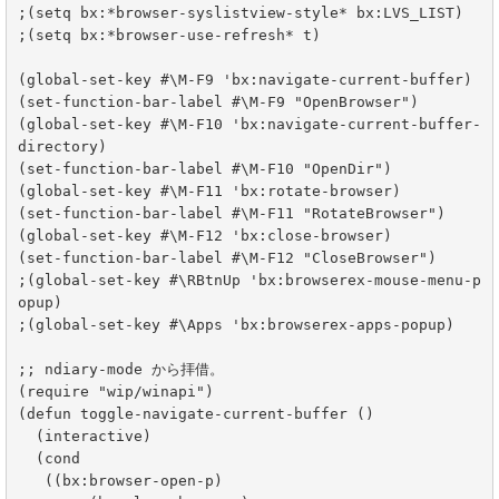
;(setq bx:*browser-syslistview-style* bx:LVS_LIST)

;(setq bx:*browser-use-refresh* t)

(global-set-key #\M-F9 'bx:navigate-current-buffer)

(set-function-bar-label #\M-F9 "OpenBrowser")

(global-set-key #\M-F10 'bx:navigate-current-buffer-
directory)

(set-function-bar-label #\M-F10 "OpenDir")

(global-set-key #\M-F11 'bx:rotate-browser)

(set-function-bar-label #\M-F11 "RotateBrowser")

(global-set-key #\M-F12 'bx:close-browser)

(set-function-bar-label #\M-F12 "CloseBrowser")

;(global-set-key #\RBtnUp 'bx:browserex-mouse-menu-p
opup)

;(global-set-key #\Apps 'bx:browserex-apps-popup)

;; ndiary-mode から拝借。

(require "wip/winapi")

(defun toggle-navigate-current-buffer ()

  (interactive)

  (cond

   ((bx:browser-open-p)
