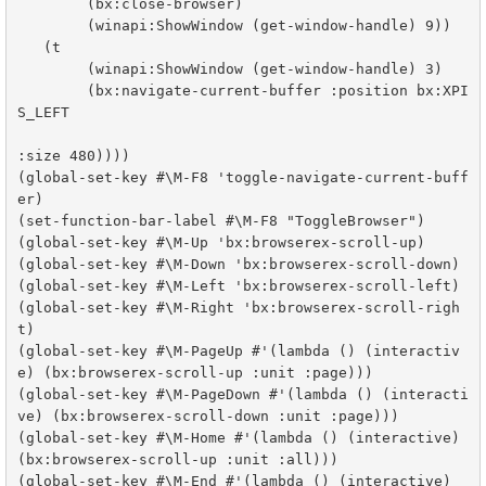
	(bx:close-browser)

	(winapi:ShowWindow (get-window-handle) 9))

   (t

	(winapi:ShowWindow (get-window-handle) 3)

	(bx:navigate-current-buffer :position bx:XPI
S_LEFT

:size 480))))

(global-set-key #\M-F8 'toggle-navigate-current-buff
er)

(set-function-bar-label #\M-F8 "ToggleBrowser") 

(global-set-key #\M-Up 'bx:browserex-scroll-up)

(global-set-key #\M-Down 'bx:browserex-scroll-down)

(global-set-key #\M-Left 'bx:browserex-scroll-left)

(global-set-key #\M-Right 'bx:browserex-scroll-righ
t)

(global-set-key #\M-PageUp #'(lambda () (interactiv
e) (bx:browserex-scroll-up :unit :page)))

(global-set-key #\M-PageDown #'(lambda () (interacti
ve) (bx:browserex-scroll-down :unit :page)))

(global-set-key #\M-Home #'(lambda () (interactive) 
(bx:browserex-scroll-up :unit :all)))

(global-set-key #\M-End #'(lambda () (interactive) 