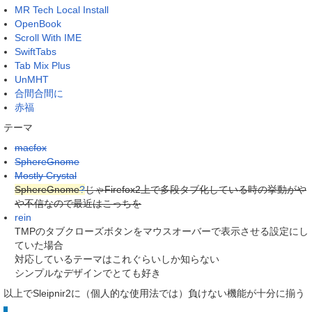
MR Tech Local Install
OpenBook
Scroll With IME
SwiftTabs
Tab Mix Plus
UnMHT
合間合間に
赤福
テーマ
macfox
SphereGnome
Mostly Crystal
SphereGnome
?
じゃFirefox2上で多段タブ化している時の挙動がや
や不信なので最近はこっちを
rein
TMPのタブクローズボタンをマウスオーバーで表示させる設定にし
ていた場合
対応しているテーマはこれぐらいしか知らない
シンプルなデザインでとても好き
以上でSleipnir2に（個人的な使用法では）負けない機能が十分に揃う