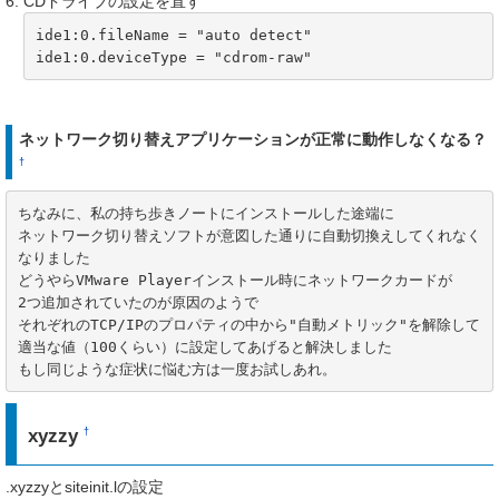
CDドライブの設定を直す
ide1:0.fileName = "auto detect"

ide1:0.deviceType = "cdrom-raw"
ネットワーク切り替えアプリケーションが正常に動作しなくなる？
†
ちなみに、私の持ち歩きノートにインストールした途端に

ネットワーク切り替えソフトが意図した通りに自動切換えしてくれなく
なりました

どうやらVMware Playerインストール時にネットワークカードが

2つ追加されていたのが原因のようで

それぞれのTCP/IPのプロパティの中から"自動メトリック"を解除して

適当な値（100くらい）に設定してあげると解決しました

もし同じような症状に悩む方は一度お試しあれ。
xyzzy
†
.xyzzyとsiteinit.lの設定