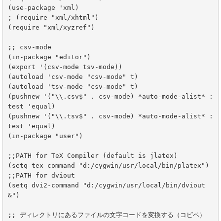
(use-package 'xml)

; (require "xml/xhtml")

(require "xml/xyzref")

;; csv-mode

(in-package "editor")

(export '(csv-mode tsv-mode))

(autoload 'csv-mode "csv-mode" t)

(autoload 'tsv-mode "csv-mode" t)

(pushnew '("\\.csv$" . csv-mode) *auto-mode-alist* :
test 'equal)

(pushnew '("\\.tsv$" . csv-mode) *auto-mode-alist* :
test 'equal)

(in-package "user")

;;PATH for TeX Compiler (default is jlatex)

(setq tex-command "d:/cygwin/usr/local/bin/platex")

;;PATH for dviout

(setq dvi2-command "d:/cygwin/usr/local/bin/dviout 
&") 

;; ディレクトリにあるファイルの文字コードを変換する（コピペ）
