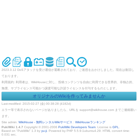
2023.3.12 DoSアタックを受け通信が遮断されており、ご迷惑をおかけしました。現在は復旧し
ております。
利用規約: 利用者は、WikiHouseに対し、投稿コンテンツを自由に利用できる世界的、非独占的、
無償、サブライセンス可能かつ譲渡可能な許諾ライセンスを付与するものとします。
オリジナルのWikiを作ってみませんか
Last-modified: 2015-02-27 (金) 00:38:28 (4182d)
エラー等で表示されないページがありましたら、URLを support@wikihouse.com までご連絡願い
ます。
Site admin:
WikiHouse - 無料レンタルWikiサービス
:
WikiHouseランキング
PukiWiki 1.4.7
Copyright © 2001-2006
PukiWiki Developers Team
. License is
GPL
.
Based on "PukiWiki" 1.3 by
yu-ji
. Powered by PHP 5.5.9-1ubuntu4.29. HTML convert time:
0.031 sec.