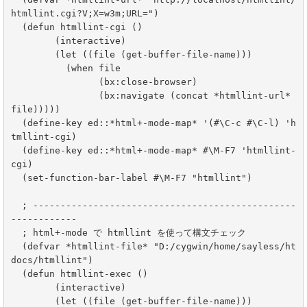
htmllint.cgi?V;X=w3m;URL=")

  (defun htmllint-cgi ()

	(interactive)

	(let ((file (get-buffer-file-name)))

	  (when file

		(bx:close-browser)

		(bx:navigate (concat *htmllint-url* 
file)))))

  (define-key ed::*html+-mode-map* '(#\C-c #\C-l) 'h
tmllint-cgi)

  (define-key ed::*html+-mode-map* #\M-F7 'htmllint-
cgi)

  (set-function-bar-label #\M-F7 "htmllint")

  ; ------------------------------------------------
------------

  ; html+-mode で htmllint を使って構文チェック

  (defvar *htmllint-file* "D:/cygwin/home/sayless/ht
docs/htmllint")

  (defun htmllint-exec ()

	(interactive)

	(let ((file (get-buffer-file-name)))
