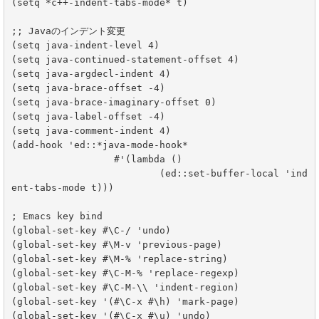
(setq *c++-indent-tabs-mode* t)

;; Javaのインデント変更

(setq java-indent-level 4)

(setq java-continued-statement-offset 4)

(setq java-argdecl-indent 4)

(setq java-brace-offset -4)

(setq java-brace-imaginary-offset 0)

(setq java-label-offset -4)

(setq java-comment-indent 4)

(add-hook 'ed::*java-mode-hook*

		  #'(lambda ()

			  (ed::set-buffer-local 'ind
ent-tabs-mode t)))

; Emacs key bind

(global-set-key #\C-/ 'undo)

(global-set-key #\M-v 'previous-page)

(global-set-key #\M-% 'replace-string)

(global-set-key #\C-M-% 'replace-regexp)

(global-set-key #\C-M-\\ 'indent-region)

(global-set-key '(#\C-x #\h) 'mark-page)

(global-set-key '(#\C-x #\u) 'undo)
