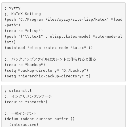
;.xyzzy

;; KaTeX Setting

(push "C:/Program Files/xyzzy/site-lisp/katex" *load
-path*)

(require "elisp")

(push '("\\.tex$" . elisp::katex-mode) *auto-mode-al
ist*)

(autoload 'elisp::katex-mode "katex" t)

;; バックアップファイルはカレントに作られると困る

(require "backup")

(setq *backup-directory* "D:/backup")

(setq *hierarchic-backup-directory* t)
; siteinit.l

;; インクリメンタルサーチ

(require "isearch")

;; 一発インデント

(defun indent-current-buffer ()

  (interactive)
