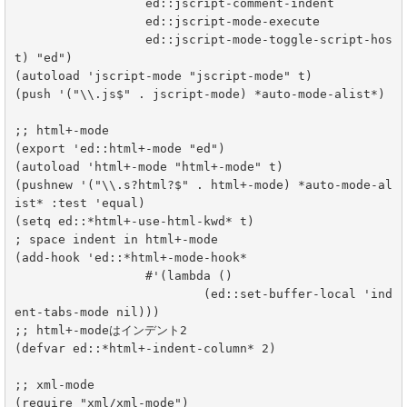
		  ed::jscript-comment-indent

		  ed::jscript-mode-execute

		  ed::jscript-mode-toggle-script-hos
t) "ed")

(autoload 'jscript-mode "jscript-mode" t)

(push '("\\.js$" . jscript-mode) *auto-mode-alist*)

;; html+-mode

(export 'ed::html+-mode "ed")

(autoload 'html+-mode "html+-mode" t)

(pushnew '("\\.s?html?$" . html+-mode) *auto-mode-al
ist* :test 'equal)

(setq ed::*html+-use-html-kwd* t)

; space indent in html+-mode

(add-hook 'ed::*html+-mode-hook*

		  #'(lambda ()

			  (ed::set-buffer-local 'ind
ent-tabs-mode nil)))

;; html+-modeはインデント2

(defvar ed::*html+-indent-column* 2)

;; xml-mode

(require "xml/xml-mode")
