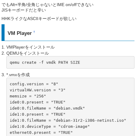
でもAlt+半角/全角じゃないとIME on/offできない
JISキーボードだと辛い
HHKライクなASCIIキーボードが欲しい
VM Player
†
VMPlayerをインストール
QEMUをインストール
qemu create -f vmdk PATH SIZE
*.vmxを作成
config.version = "8"

virtualHW.version = "3"

memsize = "256"

ide0:0.present = "TRUE"

ide0:0.fileName = "debian.vmdk"

ide1:0.present = "TRUE"

ide1:0.fileName = "debian-31r2-i386-netinst.iso"

ide1:0.deviceType = "cdrom-image"

ethernet0.present = "TRUE"
