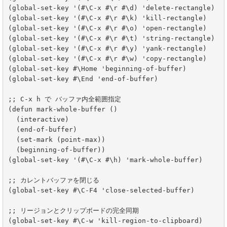
(global-set-key '(#\C-x #\r #\d) 'delete-rectangle)

(global-set-key '(#\C-x #\r #\k) 'kill-rectangle)

(global-set-key '(#\C-x #\r #\o) 'open-rectangle)

(global-set-key '(#\C-x #\r #\t) 'string-rectangle)

(global-set-key '(#\C-x #\r #\y) 'yank-rectangle)

(global-set-key '(#\C-x #\r #\w) 'copy-rectangle)

(global-set-key #\Home 'beginning-of-buffer)

(global-set-key #\End 'end-of-buffer)

;; C-x h で バッファ内全範囲指定

(defun mark-whole-buffer ()

  (interactive)

  (end-of-buffer)

  (set-mark (point-max))

  (beginning-of-buffer))

(global-set-key '(#\C-x #\h) 'mark-whole-buffer)

;; カレントバッファを閉じる

(global-set-key #\C-F4 'close-selected-buffer)

;; リージョンとクリップボードの完全同期

(global-set-key #\C-w 'kill-region-to-clipboard)
