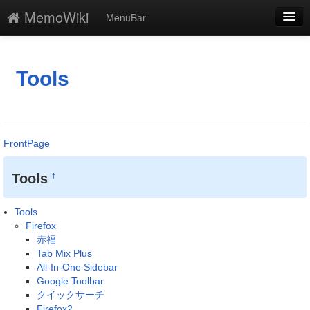
MemoWiki
MenuBar
編集
添付
Tools
凍結
新規
FrontPage
最終更新
Tools
†
一覧
単語検索
Tools
Firefox
赤福
Tab Mix Plus
All-In-One Sidebar
Google Toolbar
クイックサーチ
Firefox2