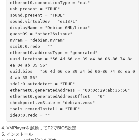
ethernet0.connectionType = "nat"

usb.present = "TRUE"

sound.present = "TRUE"

sound.virtualDev = "es1371"

displayName = "Debian GNU/Linux"

guestOS = "other26xlinux"

nvram = "debian.nvram"

scsi0:0.redo = ""

ethernet0.addressType = "generated"

uuid.location = "56 4d 66 ce 39 a4 bd 06-86 74 8c 
ea 04 ab 35 56"

uuid.bios = "56 4d 66 ce 39 a4 bd 06-86 74 8c ea 0
4 ab 35 56"

ide1:0.autodetect = "TRUE"

ethernet0.generatedAddress = "00:0c:29:ab:35:56"

ethernet0.generatedAddressOffset = "0"

checkpoint.vmState = "debian.vmss"

tools.remindInstall = "TRUE"

ide0:0.redo = ""
VMPlayerを起動してF2でBIOS設定
インストール