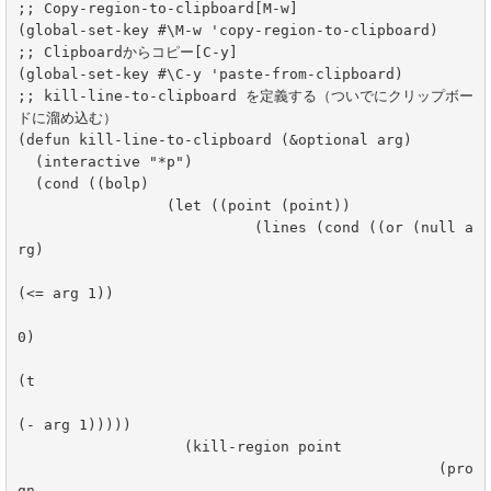
;; Copy-region-to-clipboard[M-w]

(global-set-key #\M-w 'copy-region-to-clipboard)

;; Clipboardからコピー[C-y]

(global-set-key #\C-y 'paste-from-clipboard)

;; kill-line-to-clipboard を定義する（ついでにクリップボー
ドに溜め込む）

(defun kill-line-to-clipboard (&optional arg)

  (interactive "*p")

  (cond ((bolp)

		 (let ((point (point))

			   (lines (cond ((or (null a
rg)

(<= arg 1))

0)

(t

(- arg 1)))))

		   (kill-region point

						(pro
gn
