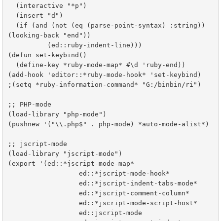
  (interactive "*p")

  (insert "d")

  (if (and (not (eq (parse-point-syntax) :string)) 
(looking-back "end"))

	  (ed::ruby-indent-line)))

(defun set-keybind()

  (define-key *ruby-mode-map* #\d 'ruby-end))

(add-hook 'editor::*ruby-mode-hook* 'set-keybind)

;(setq *ruby-information-command* "G:/binbin/ri")

;; PHP-mode

(load-library "php-mode")

(pushnew '("\\.php$" . php-mode) *auto-mode-alist*)

;; jscript-mode

(load-library "jscript-mode")

(export '(ed::*jscript-mode-map*

		  ed::*jscript-mode-hook*

		  ed::*jscript-indent-tabs-mode*

		  ed::*jscript-comment-column*

		  ed::*jscript-mode-script-host*

		  ed::jscript-mode
