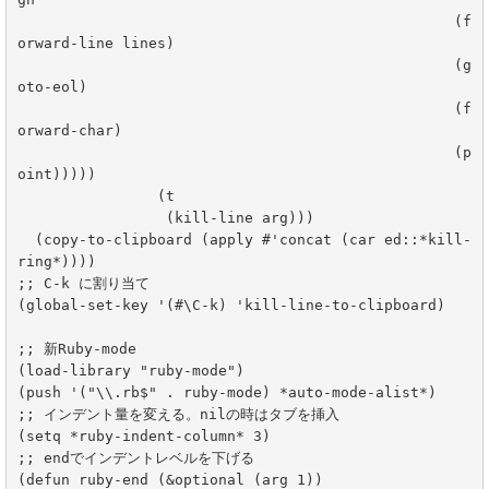
						  (f
orward-line lines)

						  (g
oto-eol)

						  (f
orward-char)

						  (p
oint)))))

		(t

		 (kill-line arg)))

  (copy-to-clipboard (apply #'concat (car ed::*kill-
ring*))))

;; C-k に割り当て

(global-set-key '(#\C-k) 'kill-line-to-clipboard)

;; 新Ruby-mode

(load-library "ruby-mode")

(push '("\\.rb$" . ruby-mode) *auto-mode-alist*)

;; インデント量を変える。nilの時はタブを挿入

(setq *ruby-indent-column* 3)

;; endでインデントレベルを下げる

(defun ruby-end (&optional (arg 1))
