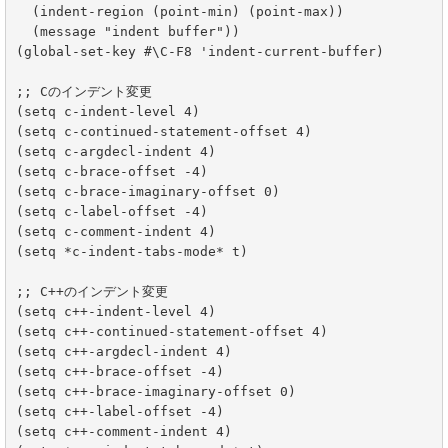
  (indent-region (point-min) (point-max))

  (message "indent buffer"))

(global-set-key #\C-F8 'indent-current-buffer)

;; Cのインデント変更

(setq c-indent-level 4)

(setq c-continued-statement-offset 4)

(setq c-argdecl-indent 4)

(setq c-brace-offset -4)

(setq c-brace-imaginary-offset 0)

(setq c-label-offset -4)

(setq c-comment-indent 4)

(setq *c-indent-tabs-mode* t)

;; C++のインデント変更

(setq c++-indent-level 4)

(setq c++-continued-statement-offset 4)

(setq c++-argdecl-indent 4)

(setq c++-brace-offset -4)

(setq c++-brace-imaginary-offset 0)

(setq c++-label-offset -4)

(setq c++-comment-indent 4)
