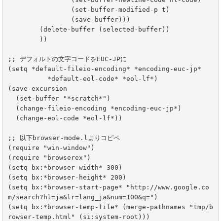
		(set-buffer-modified-p t)

		(save-buffer)))

	(delete-buffer (selected-buffer))

	))

;; デフォルトの文字コードをEUC-JPに

(setq *default-fileio-encoding* *encoding-euc-jp*

	  *default-eol-code* *eol-lf*)

(save-excursion

  (set-buffer "*scratch*")

  (change-fileio-encoding *encoding-euc-jp*)

  (change-eol-code *eol-lf*))

;; 以下browser-mode.lよりコピペ

(require "win-window")

(require "browserex")

(setq bx:*browser-width* 300)

(setq bx:*browser-height* 200)

(setq bx:*browser-start-page* "http://www.google.co
m/search?hl=ja&lr=lang_ja&num=100&q=")

(setq bx:*browser-temp-file* (merge-pathnames "tmp/b
rowser-temp.html" (si:system-root)))
