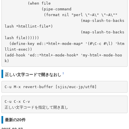
	  (when file

		(pipe-command

		 (format nil "perl \"~A\" \"~A\""

				 (map-slash-to-backs
lash *htmllint-file*)

				 (map-slash-to-backs
lash file))))))

  (define-key ed::*html+-mode-map* '(#\C-c #\l) 'htm
llint-exec))

(add-hook 'ed::*html+-mode-hook* 'my-html+-mode-hoo
k)
†
正しい文字コードで開きなおし
C-u M-x revert-buffer [sjis/euc-jp/utf8]
C-u C-x C-v

正しい文字コードを指定して開き直し
最新の20件