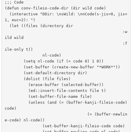
;;; Code

(defun conv-fileio-code-dir (dir wild code)

  (interactive "DDir: \nsWild: \nnCode(s-jis=0, jis=
1, euc=2): ")

  (let ((files (directory dir

						  :w
ild wild

						  :f
ile-only t))

		nl-code)

	(setq nl-code (if (= code 0) 1 0))

	(set-buffer (create-new-buffer "*WORK*"))

	(set-default-directory dir)

	(dolist (file files)

	  (erase-buffer (selected-buffer))

	  (ed::insert-file-contents file t)

	  (set-buffer-file-name file)

	  (unless (and (= (buffer-kanji-fileio-code) 
code)

				   (= (buffer-newlin
e-code) nl-code))

		(set-buffer-kanji-fileio-code code)

		(set-buffer-newline-code nl-code)
