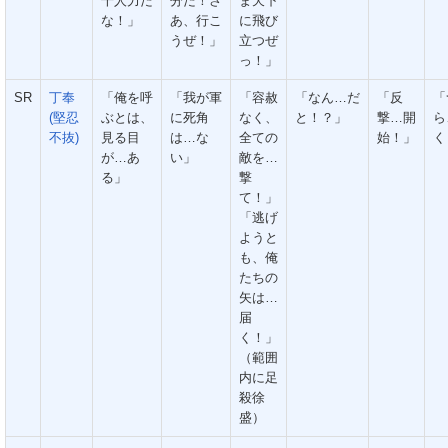
千人力だ
分だ！さ
ま天下
な！」
あ、行こ
に飛び
うぜ！」
立つぜ
っ！」
SR
丁奉
「俺を呼
「我が軍
「容赦
「なん…だ
「反
「
(堅忍
ぶとは、
に死角
なく、
と！？」
撃…開
ら
不抜)
見る目
は…な
全ての
始！」
く
が…あ
い」
敵を…
る」
撃
て！」
「逃げ
ようと
も、俺
たちの
矢は…
届
く！」
（範囲
内に足
殺徐
盛）