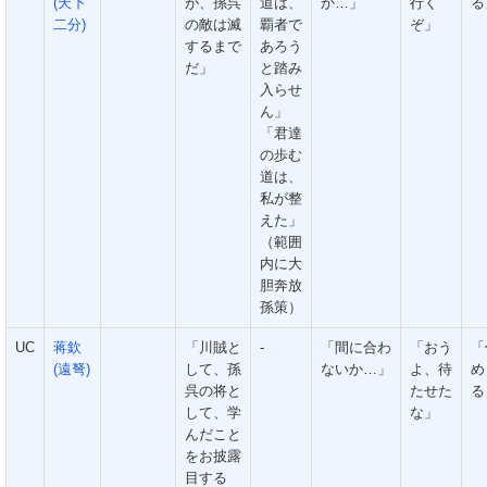
(天下
が、孫呉
道は、
か…」
行く
る
二分)
の敵は滅
覇者で
ぞ」
するまで
あろう
だ」
と踏み
入らせ
ん」
「君達
の歩む
道は、
私が整
えた」
（範囲
内に大
胆奔放
孫策）
UC
蒋欽
「川賊と
-
「間に合わ
「おう
「
(遠弩)
して、孫
ないか…」
よ、待
め
呉の将と
たせた
る
して、学
な」
んだこと
をお披露
目する