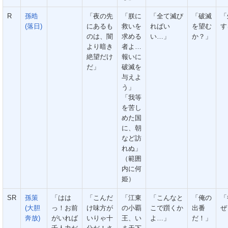
R
孫晧
「夜の先
「朕に
「全て滅び
「破滅
「
(落日)
にあるも
救いを
ればい
を望む
す
のは、闇
求める
い…」
か？」
より暗き
者よ…
絶望だけ
報いに
だ」
破滅を
与えよ
う」
「我等
を苦し
めた国
に、朝
など訪
れぬ」
（範囲
内に何
姫）
SR
孫策
「はは
「こんだ
「江東
「こんなと
「俺の
「
(大胆
っ！お前
け味方が
の小覇
こで躓くか
出番
ぜ
奔放)
がいれば
いりゃ十
王、い
よ…」
だ！」