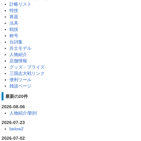
計略リスト
特技
将器
法具
戦技
称号
台詞集
兵士モデル
人物紹介
店舗情報
グッズ・プライズ
三国志大戦リンク
便利ツール
雑談ページ
最新の20件
2026-08-06
人物紹介/劉封
2026-07-23
below2
2026-07-02