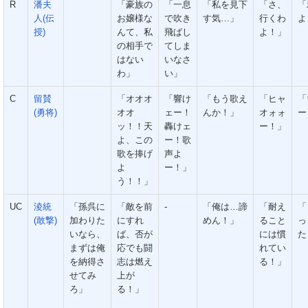
R
潘夫
「豪族の
「一息
「私を見下
「さ、
「
人(伝
お嬢様な
で吹き
す気…」
行くわ
よ
授)
んて、私
飛ばし
よ！」
の相手で
てしま
はない
いなさ
わ」
い」
C
留賛
「オオオ
「響け
「もう歌え
「ヒャ
「
(勇将)
オオ
ェー！
んか！」
オォォ
ー
ッ！！天
轟けェ
ー！」
よ、この
ー！歌
歌を捧げ
声よ
よ
ー！」
う！！」
UC
淩統
「孫呉に
「敵を前
-
「俺は…諦
「耐え
「
(敢撃)
加わりた
にすれ
めん！」
ること
っ
いなら、
ば、否が
には慣
た
まずは俺
応でも闘
れてい
を納得さ
志は燃え
る！」
せてみ
上が
ろ」
る！」