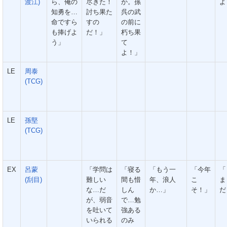
渡江)
ら、俺の
尽きた！
か。孫
よ
知勇を…
討ち果た
呉の武
命ですら
すの
の前に
も捧げよ
だ！」
朽ち果
う」
て
よ！」
LE
周泰
(TCG)
LE
孫堅
(TCG)
EX
呂蒙
「学問は
「寝る
「もう一
「今年
「
(刮目)
難しい
間も惜
年、浪人
こ
ま
な…だ
しん
か…」
そ！」
だ
が、弱音
で…勉
を吐いて
強ある
いられる
のみ