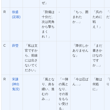
ぜ」
R
徐盛
「防備は
-
「ちっ、囲
「呉の
「
(足殺)
十分だ、
まれた
ために
だ
次は死角
か…」
戦
から撃ち
え！」
まく
れ！」
C
薛瑩
「私は文
「降伏しか
「まだ
官ですか
ありません
書きか
ら、前線
な」
けなの
には出さ
です
ないでく
か…」
ださい」
R
宋謙
「風とな
「一陣
「今は忍ば
「敵は
「
(神出
り、炎を
の風と
ん…」
何処
り
鬼没)
纏い、進
なり、
に」
むの
その首
み…」
をもら
い受け
る」