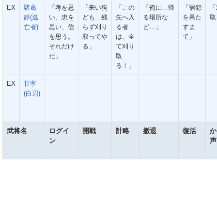
EX
諸葛
「考を思
「来い狗
「この
「俺に…帰
「宿怨
「
靜(逃
い、忠を
ども…残
先へ入
る場所な
を果た
取
亡者)
思い、信
らず刈り
る者
ど…」
すま
を思う。
取ってや
は、全
て」
それだけ
る」
て刈り
だ」
取
る！」
EX
甘寧
(白刃)
武将名
ログイ
開戦
計略
撤退
復活
か
ン
声