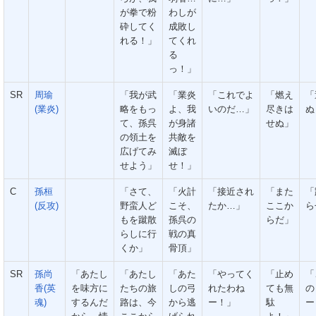
が拳で粉
わしが
砕してく
成敗し
れる！」
てくれ
る
っ！」
SR
周瑜
「我が武
「業炎
「これでよ
「燃え
「
(業炎)
略をもっ
よ、我
いのだ…」
尽きは
ぬ
て、孫呉
が身諸
せぬ」
の領土を
共敵を
広げてみ
滅ぼ
せよう」
せ！」
C
孫桓
「さて、
「火計
「接近され
「また
「
(反攻)
野蛮人ど
こそ、
たか…」
ここか
ら
もを蹴散
孫呉の
らだ」
らしに行
戦の真
くか」
骨頂」
SR
孫尚
「あたし
「あたし
「あた
「やってく
「止め
「
香(英
を味方に
たちの旅
しの弓
れたわね
ても無
の
魂)
するんだ
路は、今
から逃
ー！」
駄
ー