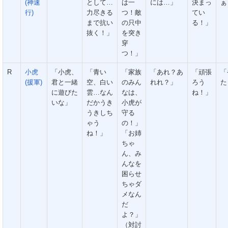
(神速
として…
は一
には…」
決まっ
ぁ
行)
力尽きる
つ！敵
てい
まで抗い
の只中
る！」
抜く！」
を突き
穿
つ！」
R
小虎
「小虎、
「青い
「家族
「あれ？あ
「頑張
「
(援軍)
君と一緒
空、白い
のみん
れれ？」
ろう
た
に遊びた
雲…なん
なは、
ね！」
いな」
だかうき
小虎が
うきしち
守る
ゃう
の！」
ね！」
「お姉
ちゃ
ん、み
んなを
困らせ
ちゃダ
メなん
だ
よ？」
（対討