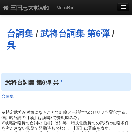
三国志大戦wiki
MenuBar
編集
添付
台詞集
/
武将台詞集 第6弾
/
凍結
呉
新規
最終更新
一覧
武将台詞集 第6弾 呉
†
単語検索
台詞集
※特定武将が対象になることで計略と一騎討ちのセリフも変化する。
※計略台詞の【漢】は漢鳴3で発動時のみ。
※岐略計略持ち台詞の【緋】は緋略（特技覚醒持ちの武将は岐略条件
を満たさない状態で発動時も含む）、【蒼】は蒼略を表す。