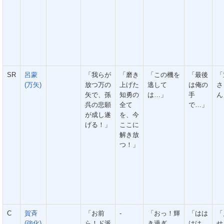
SR
呂蒙
「我らが
「磨き
「この機を
「最後
「
(万矢)
放つ万の
上げた
逃して
は俺の
さ
矢で、孫
知勇の
は…」
手
ん
呉の悲願
全て
で…」
が成し遂
を、今
げる！」
ここに
解き放
つ！」
C
賀斉
「お前
-
「おっ！輝
「はは
「
(強化)
ら！ド派
き過ぎ
はは
せ