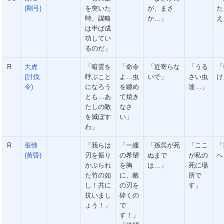
(剛弓)
を突いた
が、まさ
た
時、謀略
か…」
え
は半ば成
功してい
るのだ」
R
大虎
「暗雲を
「命令
「近寄らな
「うる
「
(討伐
呼ぶこと
よ…虫
いで」
さい虫
け
令)
になろう
を纏め
達…」
とも…あ
て焼き
たしの敵
なさ
を滅ぼす
い」
わ」
R
張悌
「我らは
「一縷
「孫呉が死
「ここ
「
(黄昏)
刃を振り
の希望
ぬまで
が私の
へ
かぶられ
を胸
は…」
死に場
た竹の如
に、敵
所で
し！共に
の刃を
す」
抗いまし
砕くの
ょう！」
で
す！」