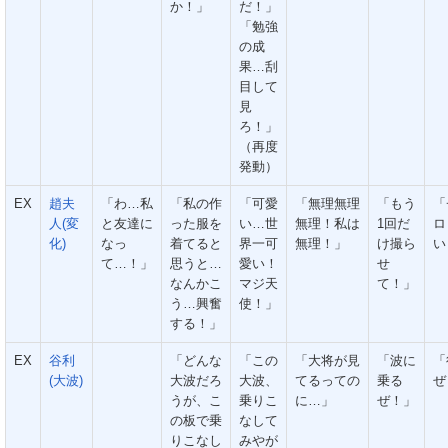
か！」
だ！」
「勉強
の成
果…刮
目して
見
ろ！」
（再度
発動）
EX
趙夫
「わ…私
「私の作
「可愛
「無理無理
「もう
「
人(変
と友達に
った服を
い…世
無理！私は
1回だ
ロ
化)
なっ
着てると
界一可
無理！」
け撮ら
い
て…！」
思うと…
愛い！
せ
なんかこ
マジ天
て！」
う…興奮
使！」
する！」
EX
谷利
「どんな
「この
「大将が見
「波に
「
(大波)
大波だろ
大波、
てるっての
乗る
ぜ
うが、こ
乗りこ
に…」
ぜ！」
の板で乗
なして
りこなし
みやが