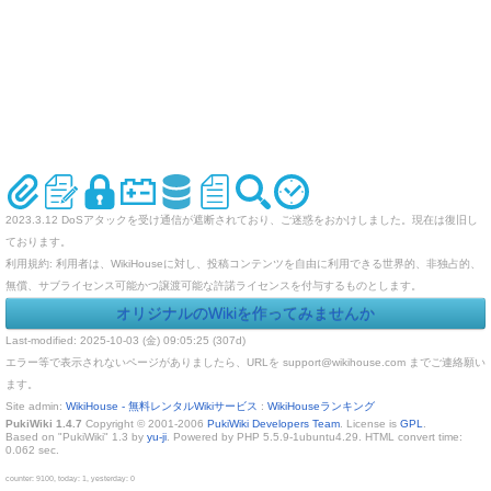
2023.3.12 DoSアタックを受け通信が遮断されており、ご迷惑をおかけしました。現在は復旧し
ております。
利用規約: 利用者は、WikiHouseに対し、投稿コンテンツを自由に利用できる世界的、非独占的、
無償、サブライセンス可能かつ譲渡可能な許諾ライセンスを付与するものとします。
オリジナルのWikiを作ってみませんか
Last-modified: 2025-10-03 (金) 09:05:25 (307d)
エラー等で表示されないページがありましたら、URLを support@wikihouse.com までご連絡願い
ます。
Site admin:
WikiHouse - 無料レンタルWikiサービス
:
WikiHouseランキング
PukiWiki 1.4.7
Copyright © 2001-2006
PukiWiki Developers Team
. License is
GPL
.
Based on "PukiWiki" 1.3 by
yu-ji
. Powered by PHP 5.5.9-1ubuntu4.29. HTML convert time:
0.062 sec.
counter: 9100, today: 1, yesterday: 0