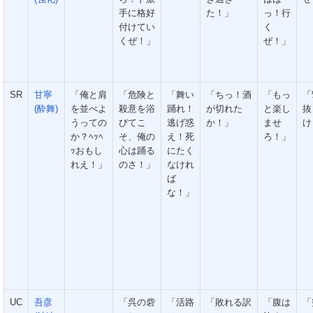
手に格好
た！」
っ！行
付けてい
く
くぜ！」
ぜ！」
SR
甘寧
「俺と肩
「危険と
「舞い
「ちっ！酒
「もっ
「
(酔舞)
を並べよ
殺意を浴
踊れ！
が切れた
と楽し
抜
うっての
びてこ
逃げ惑
か！」
ませ
け
か？ﾍｯﾍ
そ、俺の
え！死
ろ！」
ｯおもし
心は踊る
にたく
れえ！」
のさ！」
なけれ
ば
な！」
UC
吾彦
「呉の砦
「活路
「敗れる訳
「腹は
「