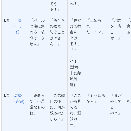
てや
れ！」
る！」
EX
丁奉
「ボール
「俺たち
「俺だ
「止めら
「パス
「
(トラ
は俺に集
の攻め…
けで得
れ…
を…寄
魔
イ)
めろ、後
防ぐこと
点を…
た…！？」
こ
ぁ
悔は…さ
はでき
上げ
せ！」
せん」
ん…」
る！」
「ト…
ラ
イ！」
(計略
中に敵
城到
達)
EX
袁姫
「運命っ
「この戦
「ここ
「もう帰る
「まだ
「
(逢瀬)
て、不思
いの後
から見
から」
やって
あ
議なもの
に、何が
てる
る
ね」
残るのか
わ。頑
の？」
しら？」
張れ
ー」