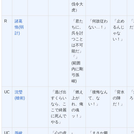
伐令大
虎）
R
諸葛
「君た
「何故従わ
「止め
「
恪(弱
ちに、
ない…！」
るんじ
だ
計)
呉を討
ゃな
つこと
い！」
は不可
能だ」
「」
(範囲
内に剛
弓孫
峻)
UC
沈瑩
「逃げ出
「燃え
「後悔なん
「背水
「
(槍術)
すくらい
上が
て、な
の陣
ろ
なら、こ
れ、俺
い！」
だ！」
こで綺麗
の魂
に死んで
ッ！」
やる」
UC
孫峻
「心の虚
-
「まさか卿
「