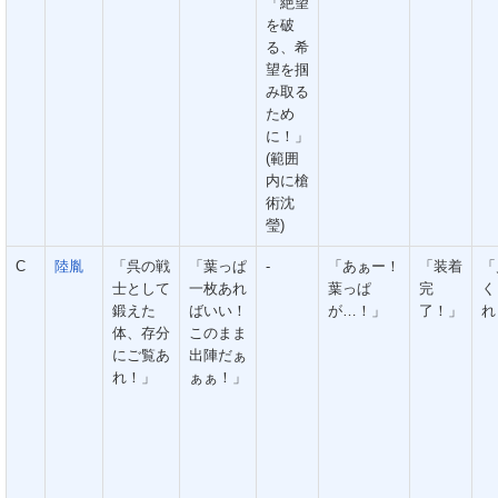
「絶望
を破
る、希
望を掴
み取る
ため
に！」
(範囲
内に槍
術沈
瑩)
C
陸胤
「呉の戦
「葉っぱ
-
「あぁー！
「装着
「
士として
一枚あれ
葉っぱ
完
く
鍛えた
ばいい！
が…！」
了！」
れ
体、存分
このまま
にご覧あ
出陣だぁ
れ！」
ぁぁ！」