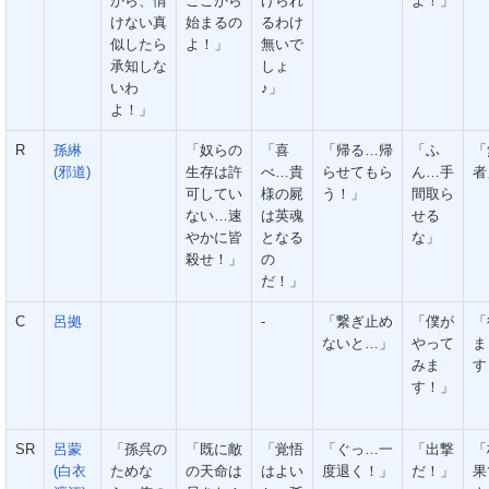
から、情
ここから
げられ
よ！」
けない真
始まるの
るわけ
似したら
よ！」
無いで
承知しな
しょ
いわ
♪」
よ！」
R
孫綝
「奴らの
「喜
「帰る…帰
「ふ
「
(邪道)
生存は許
べ…貴
らせてもら
ん…手
者
可してい
様の屍
う！」
間取ら
ない…速
は英魂
せる
やかに皆
となる
な」
殺せ！」
の
だ！」
C
呂拠
-
「繋ぎ止め
「僕が
「
ないと…」
やって
ま
みま
す
す！」
SR
呂蒙
「孫呉の
「既に敵
「覚悟
「ぐっ…一
「出撃
「
(白衣
ためな
の天命は
はよい
度退く！」
だ！」
果