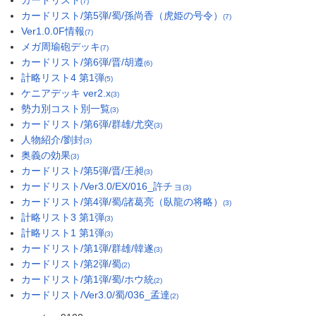
カードリスト
(7)
カードリスト/第5弾/蜀/孫尚香（虎姫の号令）
(7)
Ver1.0.0F情報
(7)
メガ周瑜砲デッキ
(7)
カードリスト/第6弾/晋/胡遵
(6)
計略リスト4 第1弾
(5)
ケニアデッキ ver2.x
(3)
勢力別コスト別一覧
(3)
カードリスト/第6弾/群雄/尤突
(3)
人物紹介/劉封
(3)
奥義の効果
(3)
カードリスト/第5弾/晋/王昶
(3)
カードリスト/Ver3.0/EX/016_許チョ
(3)
カードリスト/第4弾/蜀/諸葛亮（臥龍の将略）
(3)
計略リスト3 第1弾
(3)
計略リスト1 第1弾
(3)
カードリスト/第1弾/群雄/韓遂
(3)
カードリスト/第2弾/蜀
(2)
カードリスト/第1弾/蜀/ホウ統
(2)
カードリスト/Ver3.0/蜀/036_孟達
(2)