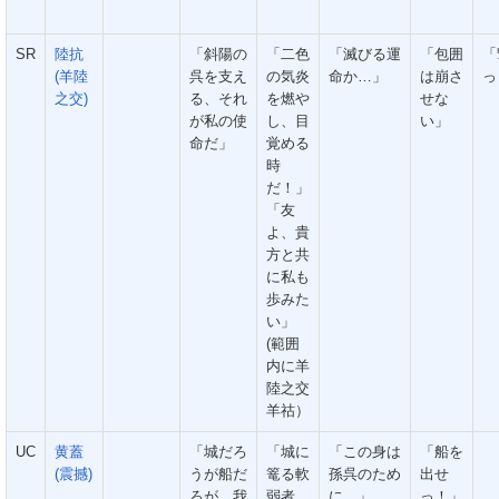
SR
陸抗
「斜陽の
「二色
「滅びる運
「包囲
「
(羊陸
呉を支え
の気炎
命か…」
は崩さ
っ
之交)
る、それ
を燃や
せな
が私の使
し、目
い」
命だ」
覚める
時
だ！」
「友
よ、貴
方と共
に私も
歩みた
い」
(範囲
内に羊
陸之交
羊祜）
UC
黄蓋
「城だろ
「城に
「この身は
「船を
(震撼)
うが船だ
篭る軟
孫呉のため
出せ
ろが、我
弱者…
に…」
っ！」