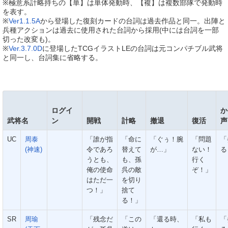
※極意系計略持ちの【単】は単体発動時、【複】は複数部隊で発動時
を表す。
※
Ver1.1.5A
から登場した復刻カードの台詞は過去作品と同一。出陣と
兵種アクションは過去に使用された台詞から採用(中には台詞を一部
切った改変も)。
※
Ver.3.7.0D
に登場したTCGイラストLEの台詞は元コンパチブル武将
と同一し、台詞集に省略する。
ログイ
か
武将名
ン
開戦
計略
撤退
復活
声
UC
周泰
「誰が指
「命に
「ぐぅ！腕
「問題
「
(神速)
令であろ
替えて
が…」
ない！
る
うとも、
も、孫
行く
俺の使命
呉の敵
ぞ！」
はただ一
を切り
つ！」
捨て
る！」
SR
周瑜
「残念だ
「この
「還る時、
「私も
「