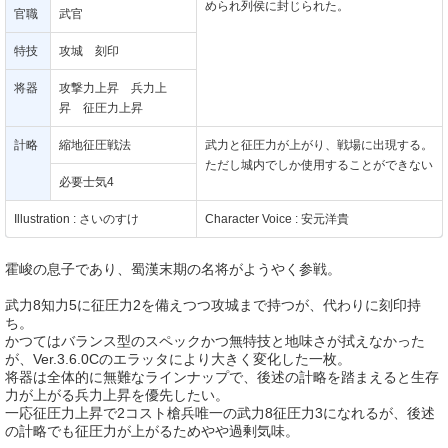
められ列侯に封じられた。
官職
武官
特技
攻城 刻印
将器
攻撃力上昇 兵力上
昇 征圧力上昇
計略
縮地征圧戦法
武力と征圧力が上がり、戦場に出現する。
ただし城内でしか使用することができない
必要士気4
Illustration : さいのすけ
Character Voice : 安元洋貴
霍峻の息子であり、蜀漢末期の名将がようやく参戦。
武力8知力5に征圧力2を備えつつ攻城まで持つが、代わりに刻印持
ち。
かつてはバランス型のスペックかつ無特技と地味さが拭えなかった
が、Ver.3.6.0Cのエラッタにより大きく変化した一枚。
将器は全体的に無難なラインナップで、後述の計略を踏まえると生存
力が上がる兵力上昇を優先したい。
一応征圧力上昇で2コスト槍兵唯一の武力8征圧力3になれるが、後述
の計略でも征圧力が上がるためやや過剰気味。