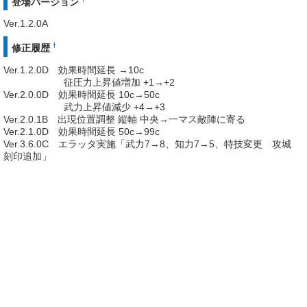
登場バージョン
Ver.1.2.0A
†
修正履歴
Ver.1.2.0D 効果時間延長 →10c
征圧力上昇値増加 +1→+2
Ver.2.0.0D 効果時間延長 10c→50c
武力上昇値減少 +4→+3
Ver.2.0.1B 出現位置調整 縦軸 中央→一マス敵陣に寄る
Ver.2.1.0D 効果時間延長 50c→99c
Ver.3.6.0C エラッタ実施「武力7→8、知力7→5、特技変更 攻城
刻印追加」