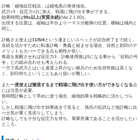
計略「縮地征圧戦法」は縮地系の単体強化。
武力+3・征圧力+2に加え、戦場に飛び出す事ができる。
効果時間は
99c以上(実質永続)
(Ver.2.1.0D)。
出現する位置は、縦軸は半分より一マス分敵陣の位置。横軸は城内と
同じ。
計略さえ使えば
11/5/4
という凄まじいスペックが試合終了まで続く。
永続を活かすために転進計略・奥義と組ませる場合、自然と刻印のデ
メリットもカバーできる点も相性が良い。
将器を覚醒させれば征圧力3、計略使用後は5になる事から「征戦の号
令」との組み合わせも考えられる。
一方で高武力とはいえ速度上昇のない槍兵のため生存性能は高くな
く、刻印持ちということもあり扱いが難しい。
また
一度使えば撤退するまで戦場に飛び出す使い方ができなくなる
点
には注意が必要。
長時間計略として早めに使う場合、縮地効果を戦略的に活かしづら
い。
しかし戦場に飛び出す効果抜きで見ると、孫呉の征武など他計略に比
べ士気が重く見劣りしてしまう。
計略なしでも十分な征圧力を持ち、蜀軍所属であることを活かしたい
ところ。
†