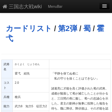
三国志大戦wiki
MenuBar
編集
添付
カードリスト
/
第2弾
/
蜀
/
霍
凍結
弋
新規
最終更新
武将
かくよく じょうせん
一覧
名
霍弋 紹先
「平静を保てぬ者に
単語検索
私の守りを抜くことはできない」
コス
2.0
ト
諸葛亮に才能を高く評価された蜀の武将。
成都が陥落して蜀が滅亡したことが分かる
兵種
槍兵
と、三日間の喪に服し、蜀への忠誠心を示
した。君主の劉禅が無事に投降した報告を
能力
武力8 知力5 征圧力2
待ち、魏に降伏。降伏後は、その才能を認