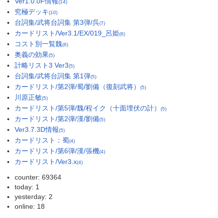
Ver1.0.0F情報
(14)
究極デッキ
(10)
台詞集/武将台詞集 第3弾/呉
(7)
カードリスト/Ver3.1/EX/019_呂姫
(6)
コスト別一覧魏
(6)
奥義の効果
(5)
計略リスト3 Ver3
(5)
台詞集/武将台詞集 第1弾
(5)
カードリスト/第2弾/蜀/劉備（復刻武将）
(5)
川原正敏
(5)
カードリスト/第5弾/魏/程イク（十面埋伏の計）
(5)
カードリスト/第2弾/漢/劉備
(5)
Ver3.7.3D情報
(5)
カードリスト：蜀
(4)
カードリスト/第6弾/漢/張機
(4)
カードリスト/Ver3.x
(4)
counter: 69364
today: 1
yesterday: 2
online: 18