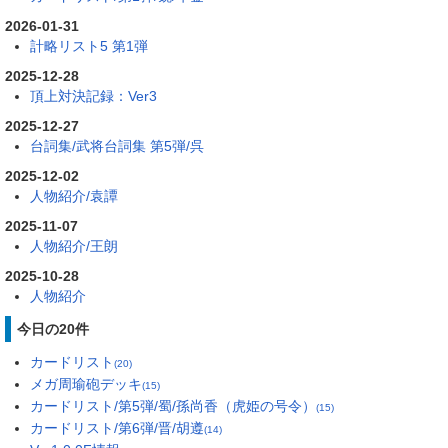
2026-01-31
計略リスト5 第1弾
2025-12-28
頂上対決記録：Ver3
2025-12-27
台詞集/武将台詞集 第5弾/呉
2025-12-02
人物紹介/袁譚
2025-11-07
人物紹介/王朗
2025-10-28
人物紹介
今日の20件
カードリスト
(20)
メガ周瑜砲デッキ
(15)
カードリスト/第5弾/蜀/孫尚香（虎姫の号令）
(15)
カードリスト/第6弾/晋/胡遵
(14)