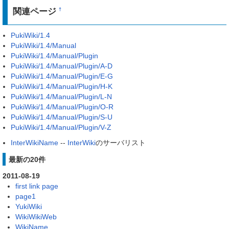
関連ページ
†
PukiWiki/1.4
PukiWiki/1.4/Manual
PukiWiki/1.4/Manual/Plugin
PukiWiki/1.4/Manual/Plugin/A-D
PukiWiki/1.4/Manual/Plugin/E-G
PukiWiki/1.4/Manual/Plugin/H-K
PukiWiki/1.4/Manual/Plugin/L-N
PukiWiki/1.4/Manual/Plugin/O-R
PukiWiki/1.4/Manual/Plugin/S-U
PukiWiki/1.4/Manual/Plugin/V-Z
InterWikiName
--
InterWiki
のサーバリスト
最新の20件
2011-08-19
first link page
page1
YukiWiki
WikiWikiWeb
WikiName