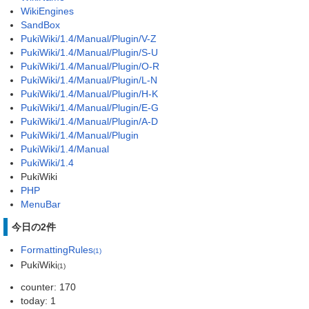
WikiEngines
SandBox
PukiWiki/1.4/Manual/Plugin/V-Z
PukiWiki/1.4/Manual/Plugin/S-U
PukiWiki/1.4/Manual/Plugin/O-R
PukiWiki/1.4/Manual/Plugin/L-N
PukiWiki/1.4/Manual/Plugin/H-K
PukiWiki/1.4/Manual/Plugin/E-G
PukiWiki/1.4/Manual/Plugin/A-D
PukiWiki/1.4/Manual/Plugin
PukiWiki/1.4/Manual
PukiWiki/1.4
PukiWiki
PHP
MenuBar
今日の2件
FormattingRules
(1)
PukiWiki
(1)
counter: 170
today: 1