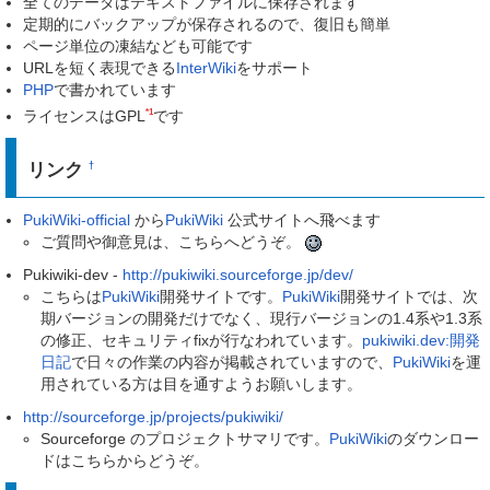
全てのデータはテキストファイルに保存されます
定期的にバックアップが保存されるので、復旧も簡単
ページ単位の凍結なども可能です
URLを短く表現できる
InterWiki
をサポート
PHP
で書かれています
*1
ライセンスはGPL
です
リンク
†
PukiWiki-official
から
PukiWiki
公式サイトへ飛べます
ご質問や御意見は、こちらへどうぞ。
Pukiwiki-dev -
http://pukiwiki.sourceforge.jp/dev/
こちらは
PukiWiki
開発サイトです。
PukiWiki
開発サイトでは、次
期バージョンの開発だけでなく、現行バージョンの1.4系や1.3系
の修正、セキュリティfixが行なわれています。
pukiwiki.dev:開発
日記
で日々の作業の内容が掲載されていますので、
PukiWiki
を運
用されている方は目を通すようお願いします。
http://sourceforge.jp/projects/pukiwiki/
Sourceforge のプロジェクトサマリです。
PukiWiki
のダウンロー
ドはこちらからどうぞ。