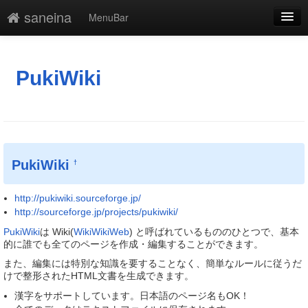
saneina
MenuBar
編集
添付
PukiWiki
凍結解除
新規
最終更新
PukiWiki
†
一覧
http://pukiwiki.sourceforge.jp/
単語検索
http://sourceforge.jp/projects/pukiwiki/
PukiWiki
は Wiki(
WikiWikiWeb
) と呼ばれているもののひとつで、基本
的に誰でも全てのページを作成・編集することができます。
また、編集には特別な知識を要することなく、簡単なルールに従うだ
けで整形されたHTML文書を生成できます。
漢字をサポートしています。日本語のページ名もOK！