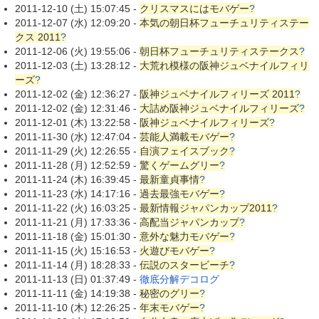
2011-12-10 (土) 15:07:45 -
クリスマスにはモバゲー
?
2011-12-07 (水) 12:09:20 -
本気の朝日杯フューチュリティステー
クス 2011
?
2011-12-06 (火) 19:55:06 -
朝日杯フューチュリティステークス
?
2011-12-03 (土) 13:28:12 -
大荒れ模様の阪神ジュベナイルフィリ
ーズ
?
2011-12-02 (金) 12:36:27 -
阪神ジュベナイルフィリーズ 2011
?
2011-12-02 (金) 12:31:46 -
大詰め阪神ジュベナイルフィリーズ
?
2011-12-01 (木) 13:22:58 -
阪神ジュベナイルフィリーズ
?
2011-11-30 (水) 12:47:04 -
芸能人満載モバゲー
?
2011-11-29 (火) 12:26:55 -
自演フェイスブック
?
2011-11-28 (月) 12:52:59 -
驚くゲームグリー
?
2011-11-24 (木) 16:39:45 -
最新童貞事情
?
2011-11-23 (水) 14:17:16 -
過去最強モバゲー
?
2011-11-22 (火) 16:03:25 -
最新情報ジャパンカップ2011
?
2011-11-21 (月) 17:33:36 -
高配当ジャパンカップ
?
2011-11-18 (金) 15:01:30 -
意外な魅力モバゲー
?
2011-11-15 (火) 15:16:53 -
火遊びモバゲー
?
2011-11-14 (月) 18:28:33 -
伝説のスタービーチ
?
2011-11-13 (日) 01:37:49 -
徹底分解デコログ
2011-11-11 (金) 14:19:38 -
秘密のグリー
?
2011-11-10 (木) 12:26:25 -
年末モバゲー
?