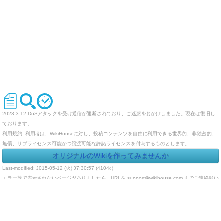
2023.3.12 DoSアタックを受け通信が遮断されており、ご迷惑をおかけしました。現在は復旧し
ております。
利用規約: 利用者は、WikiHouseに対し、投稿コンテンツを自由に利用できる世界的、非独占的、
無償、サブライセンス可能かつ譲渡可能な許諾ライセンスを付与するものとします。
オリジナルのWikiを作ってみませんか
Last-modified: 2015-05-12 (火) 07:30:57 (4104d)
エラー等で表示されないページがありましたら、URLを support@wikihouse.com までご連絡願い
ます。
Site admin:
WikiHouse - 無料レンタルWikiサービス
:
WikiHouseランキング
PukiWiki 1.4.7
Copyright © 2001-2006
PukiWiki Developers Team
. License is
GPL
.
Based on "PukiWiki" 1.3 by
yu-ji
. Powered by PHP 5.5.9-1ubuntu4.29. HTML convert time:
0.025 sec.