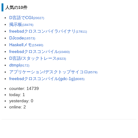
人気の10件
D言語でCGI
(20027)
掲示板
(18476)
freebsdクロスコンパイラバイナリ
(17811)
DJcode
(16573)
Haskellメモ
(15490)
freebsdクロスコンパイル
(10493)
D言語/スタックトレース
(9323)
dtmpl
(9172)
アプリケーション/デスクトップサイコロ
(8579)
freebsdクロスコンパイル(gdc-1g)
(8065)
counter: 14739
today: 1
yesterday: 0
online: 2