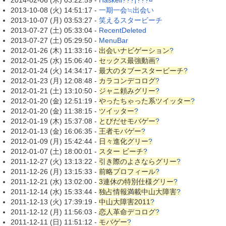
2014-02-06 (木) 03:22:59 -
Haskell???¡???¤
2013-10-08 (火) 14:51:17 -
一期一会≒出会い
2013-10-07 (月) 03:53:27 -
笑えるスタービーチ
2013-07-27 (土) 05:33:04 -
RecentDeleted
2013-07-27 (土) 05:29:50 -
MenuBar
2012-01-26 (木) 11:33:16 -
出会いナビゲーション
?
2012-01-25 (水) 15:06:40 -
セックス最強動画
?
2012-01-24 (火) 14:34:17 -
最大のタブースタービーチ
?
2012-01-23 (月) 12:08:48 -
カラコンデコログ
?
2012-01-21 (土) 13:10:50 -
ジャニ頼みグリー
?
2012-01-20 (金) 12:51:19 -
やったちゃった系ツイッター
?
2012-01-20 (金) 11:38:15 -
ツイッター
?
2012-01-19 (木) 15:37:08 -
とびだせモバゲー
?
2012-01-13 (金) 16:06:35 -
王者モバゲー
?
2012-01-09 (月) 15:42:44 -
日々進化グリー
?
2012-01-07 (土) 18:00:01 -
スター ビーチ
?
2011-12-27 (火) 13:13:22 -
引き際のよさならグリー
?
2011-12-26 (月) 13:15:33 -
前略プロフィール
?
2011-12-21 (水) 13:02:00 -
3連休の特別仕様グリー
?
2011-12-14 (水) 15:33:44 -
独占情報満載中山大障害
?
2011-12-13 (火) 17:39:19 -
中山大障害2011
?
2011-12-12 (月) 11:56:03 -
恋人革命デコログ
?
2011-12-11 (日) 11:51:12 -
モバゲー
?