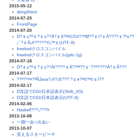
2015-05-12
dtmpl/html
2014-07-25
FrontPage
2014-07-20
D?￠±?ª￠?￠±??À?￠ð?ª®CGI/??ªØ??￠í?￠Â????￠?ª±??
¡¯?￠Â¡ñ?????©¡?ª￠(UTF-8)
freebsdクロスコンパイル
freebsdクロスコンパイル(gdc-1g)
2014-07-18
D?￠±?ª￠?￠±??À/????￠Ä??ªª??￠´??ª????À?￠Â???
2014-07-17
??ª??ª¤?ªÑJava?¡ñ?¡ß???´?￠ë?ª®?ª©￠Ì??
2014-02-17
D言語でCGI/日本語表示(Shift_JIS)
D言語でCGI/日本語表示(UTF-8)
2014-02-06
Haskell???¡???¤
2013-10-08
一期一会≒出会い
2013-10-07
笑えるスタービーチ