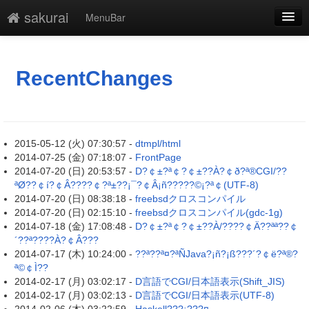
sakurai
MenuBar
新規
最終更新
RecentChanges
一覧
単語検索
2015-05-12 (火) 07:30:57 -
dtmpl/html
2014-07-25 (金) 07:18:07 -
FrontPage
2014-07-20 (日) 20:53:57 -
D?￠±?ª￠?￠±??À?￠ð?ª®CGI/??
ªØ??￠í?￠Â????￠?ª±??¡¯?￠Â¡ñ?????©¡?ª￠(UTF-8)
2014-07-20 (日) 08:38:18 -
freebsdクロスコンパイル
2014-07-20 (日) 02:15:10 -
freebsdクロスコンパイル(gdc-1g)
2014-07-18 (金) 17:08:48 -
D?￠±?ª￠?￠±??À/????￠Ä??ªª??￠
´??ª????À?￠Â???
2014-07-17 (木) 10:24:00 -
??ª??ª¤?ªÑJava?¡ñ?¡ß???´?￠ë?ª®?
ª©￠Ì??
2014-02-17 (月) 03:02:17 -
D言語でCGI/日本語表示(Shift_JIS)
2014-02-17 (月) 03:02:13 -
D言語でCGI/日本語表示(UTF-8)