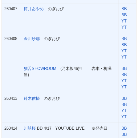
260407
筒井あやめ
のぎおび
BB
BB
YT
YT
260408
金川紗耶
のぎおび
BB
BB
YT
YT
猫舌SHOWROOM
(乃木坂46担
岩本・梅澤
BB
当)
BB
YT
YT
260413
鈴木佑捺
のぎおび
BB
BB
YT
YT
260414
川﨑桜
BD 4/17 YOUTUBE LIVE
※発売日
BB
BB