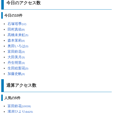
今日のアクセス数
今日の10件
石塚瑶季
(12)
田村真佑
(8)
髙橋未来虹
(5)
森本茉莉
(4)
奥田いろは
(3)
富田鈴花
(3)
大田美月
(3)
丹生明里
(3)
生田絵梨花
(3)
加藤史帆
(3)
通算アクセス数
人気の5件
富田鈴花
(10039)
濱岸ひより
(9425)