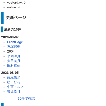
yesterday: 0
online: 4
更新ページ
最新の10件
2026-08-07
FrontPage
石塚瑶季
2604
平岡海月
大田美月
田村真佑
2026-08-05
藤嶌果歩
松田好花
中西アルノ
菅原咲月
※60件で確認