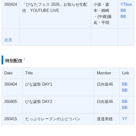
260424
「ひなたフェス 2026」お知らせ生配
小坂・森
YTlive
信 YOUTUBE LIVE
本・鶴崎
BB
・(中継)藤
BB
嶌・平岡
次月
†
特別配信
Date
Title
Member
Link
260404
ひな誕祭 DAY1
日向坂46
BB
BB
260405
ひな誕祭 DAY2
日向坂46
BB
BB
260415
たっぷりレーズンのぶどうパン
渡邉美穂
YT