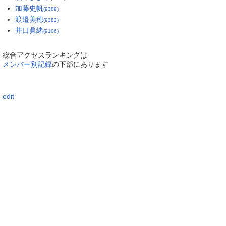
加藤史帆
(9389)
渡邉美穂
(9382)
井口眞緒
(9106)
総合アクセスランキングは
メンバー別記録
の下部にあります
edit