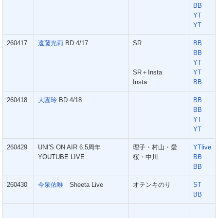
BB
YT
YT
260417
遠藤光莉
BD 4/17
SR
BB
BB
YT
SR＋Insta
YT
Insta
BB
260418
大園玲
BD 4/18
BB
BB
YT
YT
260429
UNI'S ON AIR 6.5周年
理子・村山・愛
YTlive
YOUTUBE LIVE
桜・中川
BB
BB
260430
今泉佑唯
Sheeta Live
オテンキのり
ST
BB