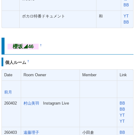
BB
ボカロ特番ドキュメント
和
YT
BB
櫻坂◢46
†
†
個人ルーム
Date
Room Owner
Member
Link
前月
260402
村山美羽
Instagram Live
BB
BB
YT
YT
260403
遠藤理子
小田倉
BB