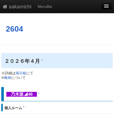
sakamichi
MenuBar
編集
添付
2604
凍結
新規
最終更新
２０２６年４月
†
一覧
※詳細は
掲示板
にて
単語検索
※
略称
について
乃木坂◢46
†
†
個人ルーム