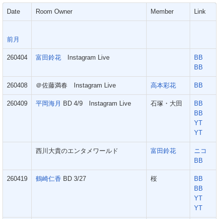
Date
Room Owner
Member
Link
前月
260404
富田鈴花
Instagram Live
BB
BB
260408
＠佐藤満春 Instagram Live
高本彩花
BB
260409
平岡海月
BD 4/9 Instagram Live
石塚・大田
BB
BB
YT
YT
西川大貴のエンタメワールド
富田鈴花
ニコ
BB
260419
鶴崎仁香
BD 3/27
桜
BB
BB
YT
YT