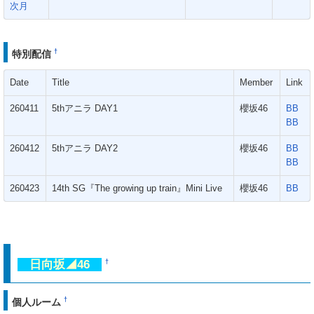
次月
†
特別配信
Date
Title
Member
Link
260411
5thアニラ DAY1
櫻坂46
BB
BB
260412
5thアニラ DAY2
櫻坂46
BB
BB
260423
14th SG『The growing up train』Mini Live
櫻坂46
BB
日向坂◢46
†
†
個人ルーム