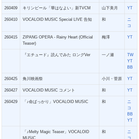
260409
キリンビール「華はなよい」新TVCM
山下美月
YT
260410
VOCALOID MUSIC Special LIVE 告知
和
ニ
コ
260415
ZIPANG OPERA - Rainy Heart (Official
梅澤
YT
Teaser)
『エチュード』読んでみた ロングVer
一ノ瀬
TW
YT
BB
260425
角川映画祭
小川・菅原
YT
260427
VOCALOID MUSIC コメント
和
YT
260429
「♪命ばっかり」VOCALOID MUSIC
和
ニ
コ
BB
YT
「♪Melty Magic Teaser」VOCALOID
和
ニ
MUSIC
コ