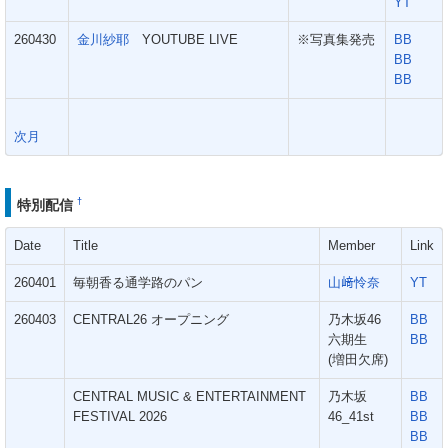
YT
260430
金川紗耶
YOUTUBE LIVE
※写真集発売
BB
BB
BB
次月
†
特別配信
Date
Title
Member
Link
260401
毎朝香る通学路のパン
山﨑怜奈
YT
260403
CENTRAL26 オープニング
乃木坂46
BB
六期生
BB
(増田欠席)
CENTRAL MUSIC & ENTERTAINMENT
乃木坂
BB
FESTIVAL 2026
46_41st
BB
BB