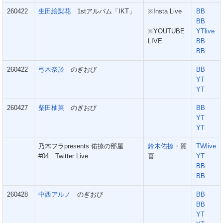
260422
生田絵梨花
1stアルバム「IKT」
※Insta Live
BB
BB
※YOUTUBE
YTlive
LIVE
BB
BB
260422
弓木奈於
のぎおび
BB
YT
YT
260427
柴田柚菜
のぎおび
BB
YT
YT
乃木フラpresents 佑捺の部屋
鈴木佑捺
・賀
TWlive
#04 Twitter Live
喜
YT
BB
BB
260428
中西アルノ
のぎおび
BB
BB
YT