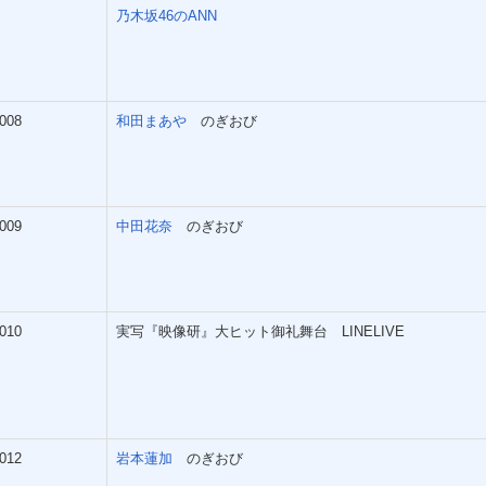
乃木坂46のANN
008
和田まあや
のぎおび
009
中田花奈
のぎおび
010
実写『映像研』大ヒット御礼舞台 LINELIVE
012
岩本蓮加
のぎおび