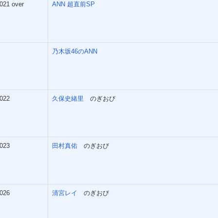
021 over
ANN 超直前SP
乃木坂46のANN
022
久保史緒里
のぎおび
023
田村真佑
のぎおび
026
清宮レイ
のぎおび