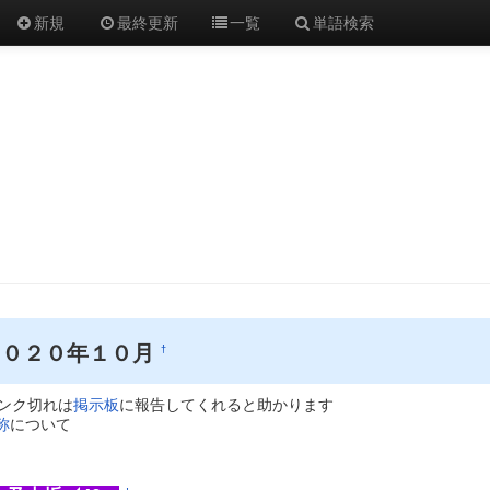
新規
最終更新
一覧
単語検索
２０２０年１０月
†
ンク切れは
掲示板
に報告してくれると助かります
称
について