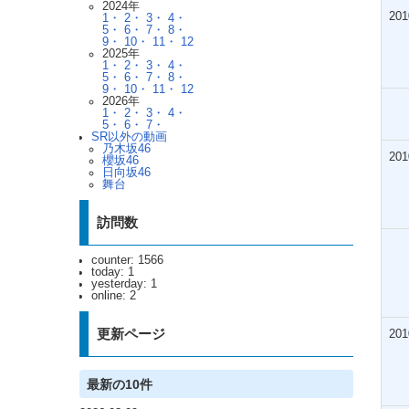
2024年
201
1・
2・
3・
4・
5・
6・
7・
8・
9・
10・
11・
12
2025年
1・
2・
3・
4・
5・
6・
7・
8・
9・
10・
11・
12
2026年
1・
2・
3・
4・
5・
6・
7・
SR以外の動画
乃木坂46
201
櫻坂46
日向坂46
舞台
訪問数
counter: 1566
today: 1
yesterday: 1
online: 2
更新ページ
201
最新の10件