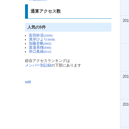
通算アクセス数
201
人気の5件
富田鈴花
(10045)
濱岸ひより
(9436)
加藤史帆
(9402)
渡邉美穂
(9393)
井口眞緒
(9112)
総合アクセスランキングは
メンバー別記録
の下部にあります
201
edit
201