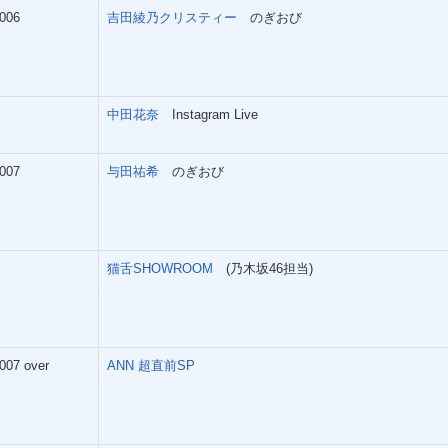
006
吉田綾乃クリスティー
のぎおび
中田花奈
Instagram Live
007
与田祐希
のぎおび
猫舌SHOWROOM
(乃木坂46担当)
007 over
ANN 超直前SP