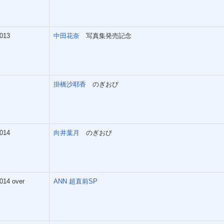
013
中田花奈
写真集発売記念
掛橋沙耶香
のぎおび
014
向井葉月
のぎおび
014 over
ANN 超直前SP