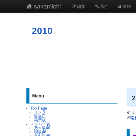
sakamichi
編集
添付
凍結
2010
Menu
Top Page
※リ
リンク
誕生日
※
略
掲示板
メンバー表
乃木坂46
櫻坂46