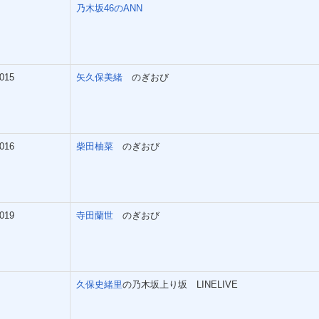
乃木坂46のANN
015
矢久保美緒
のぎおび
016
柴田柚菜
のぎおび
019
寺田蘭世
のぎおび
久保史緒里
の乃木坂上り坂 LINELIVE