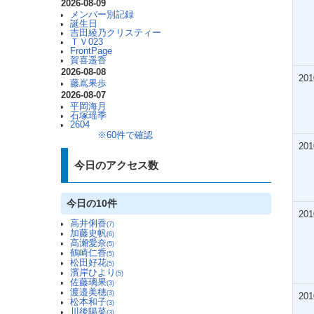
2026-08-09
メンバー別記録
誕生日
吉田綾乃クリスティー
ＴＶ023
FrontPage
賀喜遥香
2026-08-08
201
藤嶌果歩
2026-08-07
平岡海月
石塚瑶季
2604
※60件で確認
201
今日のアクセス数
今日の10件
201
高井俐香
(7)
加藤史帆
(6)
高瀬愛奈
(5)
鶴崎仁香
(5)
松田好花
(5)
濱岸ひより
(5)
佐藤璃果
(3)
渡邉美穂
(3)
201
松本和子
(3)
川後陽菜
(3)