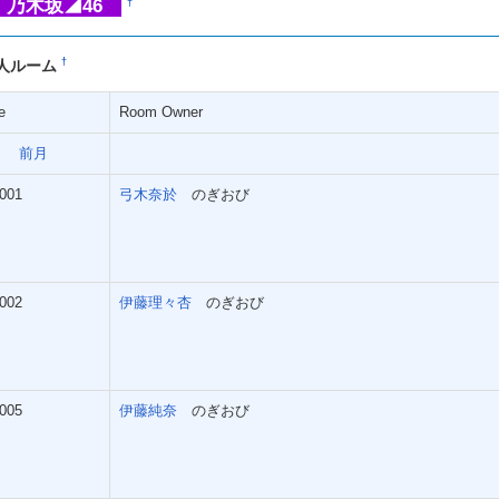
乃木坂◢46
†
†
人ルーム
e
Room Owner
前月
001
弓木奈於
のぎおび
002
伊藤理々杏
のぎおび
005
伊藤純奈
のぎおび