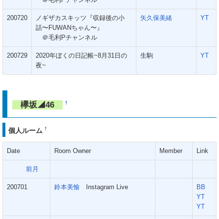
＠毛利Pチャンネル
200720
ノギザカスキッツ『収録後の小
矢久保美緒
YT
話〜FUWANちゃん〜』
＠毛利Pチャンネル
200729
2020年ぼくの日記帳~8月31日の
生駒
YT
夜~
欅坂◢46
†
†
個人ルーム
Date
Room Owner
Member
Link
前月
200701
鈴本美愉
Instagram Live
BB
YT
YT