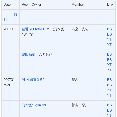
Date
Room Owner
Member
Link
前
月
200701
猫舌SHOWROOM
(乃木坂
清宮・真佑
BB
46担当)
BB
YT
YT
柴田柚菜
のぎおび
BB
BB
YT
YT
200701
ANN 超直前SP
新内
BB
over
BB
YT
YT
乃木坂46のANN
新内・早川
BB
BB
YT