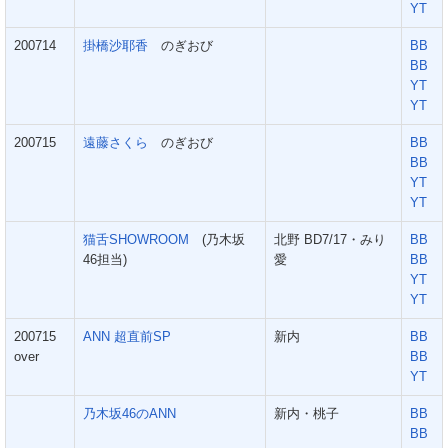
YT
200714
掛橋沙耶香
のぎおび
BB
BB
YT
YT
200715
遠藤さくら
のぎおび
BB
BB
YT
YT
猫舌SHOWROOM
(乃木坂
北野 BD7/17・みり
BB
46担当)
愛
BB
YT
YT
200715
ANN 超直前SP
新内
BB
over
BB
YT
乃木坂46のANN
新内・桃子
BB
BB