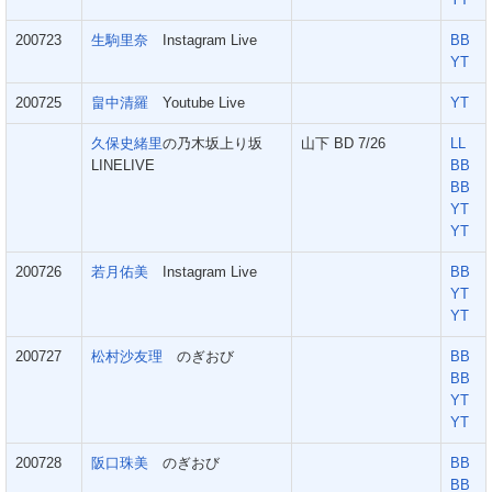
200723
生駒里奈
Instagram Live
BB
YT
200725
畠中清羅
Youtube Live
YT
久保史緒里
の乃木坂上り坂
山下 BD 7/26
LL
LINELIVE
BB
BB
YT
YT
200726
若月佑美
Instagram Live
BB
YT
YT
200727
松村沙友理
のぎおび
BB
BB
YT
YT
200728
阪口珠美
のぎおび
BB
BB