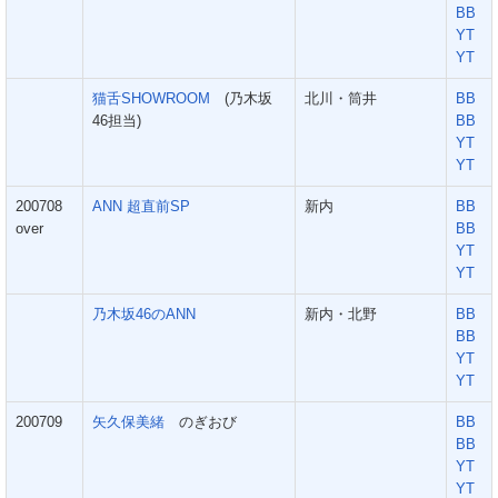
BB
YT
YT
猫舌SHOWROOM
(乃木坂
北川・筒井
BB
46担当)
BB
YT
YT
200708
ANN 超直前SP
新内
BB
over
BB
YT
YT
乃木坂46のANN
新内・北野
BB
BB
YT
YT
200709
矢久保美緒
のぎおび
BB
BB
YT
YT