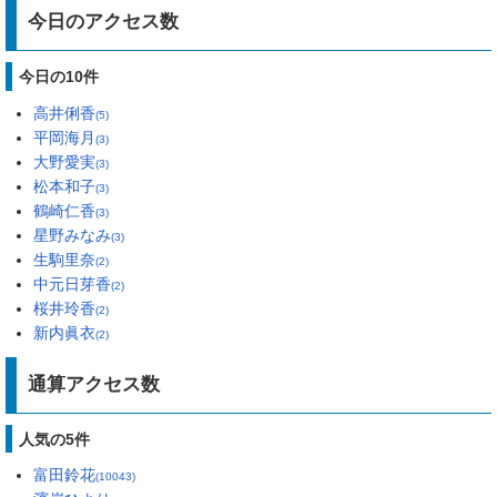
今日のアクセス数
今日の10件
高井俐香
(5)
平岡海月
(3)
大野愛実
(3)
松本和子
(3)
鶴崎仁香
(3)
星野みなみ
(3)
生駒里奈
(2)
中元日芽香
(2)
桜井玲香
(2)
新内眞衣
(2)
通算アクセス数
人気の5件
富田鈴花
(10043)