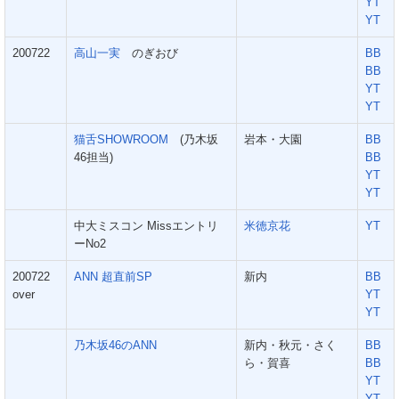
YT
YT
200722
高山一実
のぎおび
BB
BB
YT
YT
猫舌SHOWROOM
(乃木坂
岩本・大園
BB
46担当)
BB
YT
YT
中大ミスコン Missエントリ
米徳京花
YT
ーNo2
200722
ANN 超直前SP
新内
BB
over
YT
YT
乃木坂46のANN
新内・秋元・さく
BB
ら・賀喜
BB
YT
YT