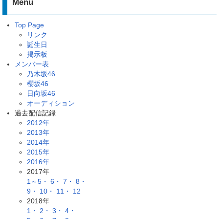
Menu
Top Page
リンク
誕生日
掲示板
メンバー表
乃木坂46
櫻坂46
日向坂46
オーディション
過去配信記録
2012年
2013年
2014年
2015年
2016年
2017年
1～5・
6・
7・
8・
9・
10・
11・
12
2018年
1・
2・
3・
4・