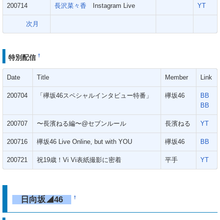
200714
長沢菜々香
Instagram Live
YT
次月
†
特別配信
Date
Title
Member
Link
200704
「欅坂46スペシャルインタビュー特番」
欅坂46
BB
BB
200707
〜長濱ねる編〜@セブンルール
長濱ねる
YT
200716
欅坂46 Live Online, but with YOU
欅坂46
BB
200721
祝19歳！Vi Vi表紙撮影に密着
平手
YT
日向坂◢46
†