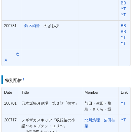
BB
YT
YT
200731
鈴木絢音
のぎおび
BB
BB
YT
YT
次
月
†
特別配信
Date
Title
Member
Link
200701
乃木坂毎月劇場 第３話「探す」
与田・生田・飛
YT
鳥・さくら・堀
200717
ノギザカスキッツ『収録後の小
北川悠理
・
柴田柚
YT
話〜キャプテン・ユリ〜』
菜