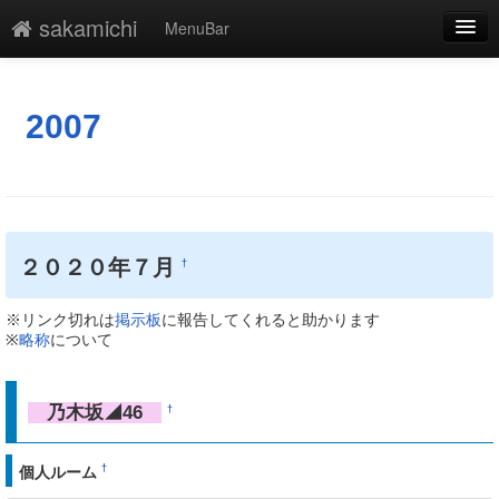
sakamichi
MenuBar
編集
添付
2007
凍結
新規
最終更新
２０２０年７月
†
一覧
※リンク切れは
掲示板
に報告してくれると助かります
単語検索
※
略称
について
乃木坂◢46
†
†
個人ルーム