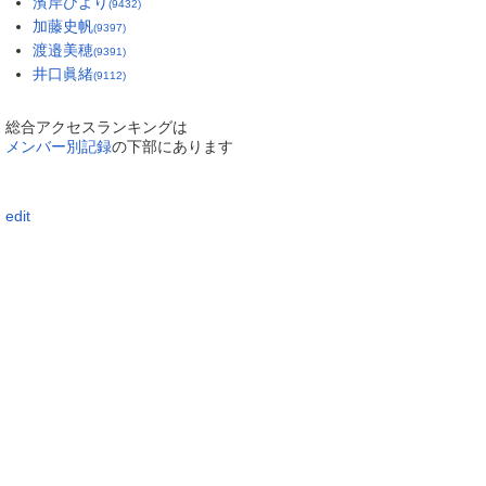
濱岸ひより
(9432)
加藤史帆
(9397)
渡邉美穂
(9391)
井口眞緒
(9112)
総合アクセスランキングは
メンバー別記録
の下部にあります
edit