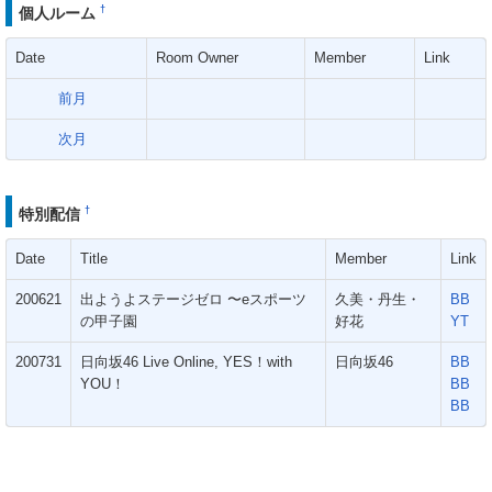
†
個人ルーム
Date
Room Owner
Member
Link
前月
次月
†
特別配信
Date
Title
Member
Link
200621
出ようよステージゼロ 〜eスポーツ
久美・丹生・
BB
の甲子園
好花
YT
200731
日向坂46 Live Online, YES！with
日向坂46
BB
YOU！
BB
BB