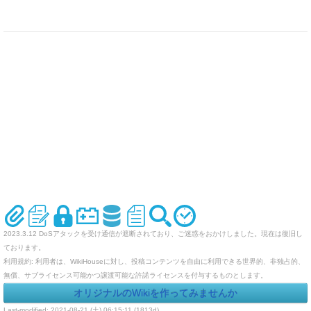
2023.3.12 DoSアタックを受け通信が遮断されており、ご迷惑をおかけしました。現在は復旧し
ております。
利用規約: 利用者は、WikiHouseに対し、投稿コンテンツを自由に利用できる世界的、非独占的、
無償、サブライセンス可能かつ譲渡可能な許諾ライセンスを付与するものとします。
オリジナルのWikiを作ってみませんか
Last-modified: 2021-08-21 (土) 06:15:11 (1813d)