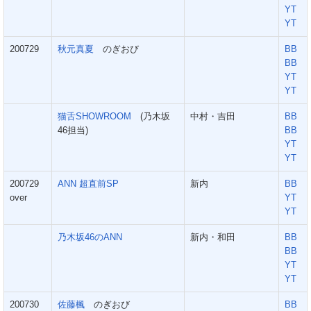
YT
YT
200729
秋元真夏
のぎおび
BB
BB
YT
YT
猫舌SHOWROOM
(乃木坂
中村・吉田
BB
46担当)
BB
YT
YT
200729
ANN 超直前SP
新内
BB
over
YT
YT
乃木坂46のANN
新内・和田
BB
BB
YT
YT
200730
佐藤楓
のぎおび
BB