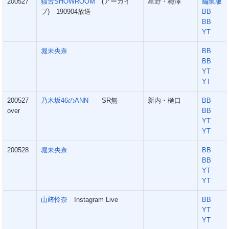
200527
猫舌SHOWROOM
(アーカイ
星野・梅澤
編集版
ブ) 190904放送
BB
BB
YT
堀未央奈
BB
BB
YT
YT
200527
乃木坂46のANN
SR無
新内・樋口
BB
over
BB
YT
YT
200528
堀未央奈
BB
BB
YT
YT
山﨑怜奈
Instagram Live
BB
YT
YT