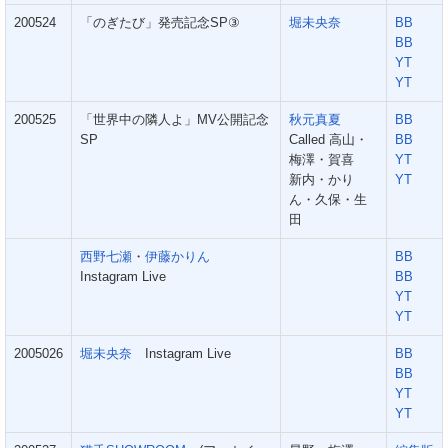
200524
「のぎたび」発売記念SP③
堀未央奈
BB
BB
YT
YT
200525
「世界中の隣人よ」MV公開記念
秋元真夏
BB
SP
Called 高山・
BB
梅澤・賀喜
YT
新内・かり
YT
ん・久保・生
田
西野七瀬
・
伊藤かりん
BB
Instagram Live
BB
YT
YT
2005026
堀未央奈
Instagram Live
BB
BB
YT
YT