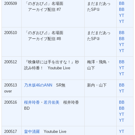
200509
「のぎおび⊿」名場面
まだまだあっ
BB
アーカイブ配信 #7
たSP①
BB
YT
YT
200510
「のぎおび⊿」名場面
まだまだあっ
BB
アーカイブ配信 #8
たSP②
BB
YT
YT
200512
『映像研には手を出すな！』秒
梅澤・飛鳥・
BB
読み特番！ Youtube Live
山下
YT
YT
200513
乃木坂46のANN
SR無
新内・山下
BB
over
YT
200516
桜井玲香
・
若月佑美
桜井玲香
BB
BD
BB
YT
YT
200517
畠中清羅
Youtube Live
YT