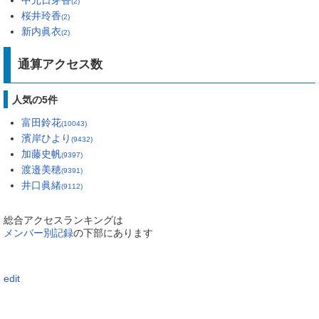
(2)
桜井玲香
(2)
新内眞衣
(2)
通算アクセス数
人気の5件
富田鈴花
(10043)
濱岸ひより
(9432)
加藤史帆
(9397)
渡邉美穂
(9391)
井口眞緒
(9112)
総合アクセスランキングは
メンバー別記録
の下部にあります
edit