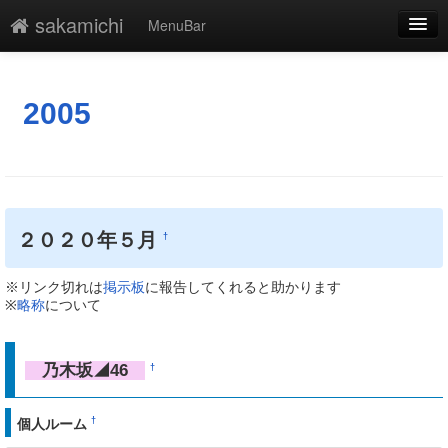
sakamichi
MenuBar
編集
添付
2005
凍結
新規
最終更新
２０２０年５月
†
一覧
※リンク切れは
掲示板
に報告してくれると助かります
単語検索
※
略称
について
乃木坂◢46
†
†
個人ルーム