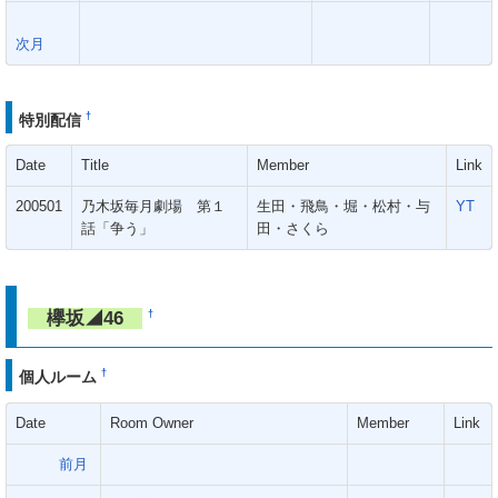
次月
†
特別配信
Date
Title
Member
Link
200501
乃木坂毎月劇場 第１
生田・飛鳥・堀・松村・与
YT
話「争う」
田・さくら
欅坂◢46
†
†
個人ルーム
Date
Room Owner
Member
Link
前月