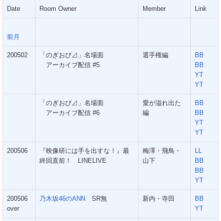
Date
Room Owner
Member
Link
前月
200502
「のぎおび⊿」名場面
選手権編
BB
アーカイブ配信 #5
BB
YT
YT
「のぎおび⊿」名場面
愛が溢れ出た
BB
アーカイブ配信 #6
編
BB
YT
YT
200506
『映像研には手を出すな！』最
梅澤・飛鳥・
LL
終回直前！ LINELIVE
山下
BB
BB
YT
200506
乃木坂46のANN
SR無
新内・寺田
BB
over
YT