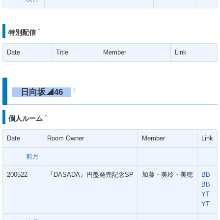
†
特別配信
Date
Title
Member
Link
日向坂◢46
†
†
個人ルーム
Date
Room Owner
Member
Link
前月
200522
『DASADA』円盤発売記念SP
加藤・美玲・美穂
BB
BB
YT
YT