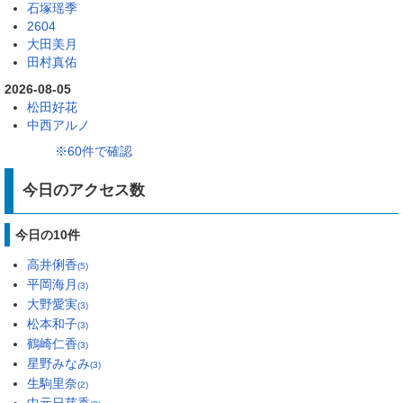
石塚瑶季
2604
大田美月
田村真佑
2026-08-05
松田好花
中西アルノ
※60件で確認
今日のアクセス数
今日の10件
高井俐香
(5)
平岡海月
(3)
大野愛実
(3)
松本和子
(3)
鶴崎仁香
(3)
星野みなみ
(3)
生駒里奈
(2)
中元日芽香