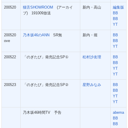
200520
猫舌SHOWROOM
(アーカイ
新内・高山
編集版
ブ) 191009放送
BB
BB
YT
200520
乃木坂46のANN
SR無
新内・堀
BB
ove
BB
YT
200522
「のぎたび」発売記念SP①
松村沙友理
BB
BB
YT
YT
200523
「のぎたび」発売記念SP②
星野みなみ
BB
BB
YT
YT
乃木坂46時間TV 予告
abema
BB
BB