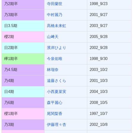
乃2期卒
寺田蘭世
1998_9/23
乃3期卒
中村麗乃
2001_9/27
日3.5期
髙橋未来虹
2003_9/27
櫻2期
山﨑天
2005_9/28
日2期卒
濱岸ひより
2002_9/28
欅1期卒
今泉佑唯
1998_9/30
乃4.5期
林瑠奈
2003_10/2
乃4期
遠藤さくら
2001_10/3
日4期
小西夏菜実
2004_10/3
乃6期
森平麗心
2008_10/5
櫻1期卒
尾関梨香
1997_10/7
乃3期
伊藤理々杏
2002_10/8