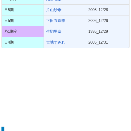
日5期
片山紗希
2006_12/26
日5期
下田衣珠季
2006_12/26
乃1期卒
生駒里奈
1995_12/29
日4期
宮地すみれ
2005_12/31