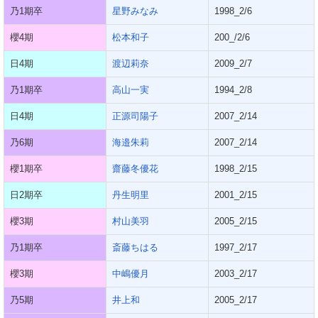
乃1期卒
星野みなみ
1998_2/6
櫻4期
松本和子
200_/2/6
日4期
渡辺莉奈
2009_2/7
乃1期卒
高山一実
1994_2/8
日4期
正源司陽子
2007_2/14
乃6期
海邉朱莉
2007_2/14
櫻1期卒
齋藤冬優花
1998_2/15
日2期卒
丹生明里
2001_2/15
櫻3期
村山美羽
2005_2/15
乃1期卒
斎藤ちはる
1997_2/17
櫻3期
中嶋優月
2003_2/17
乃5期
井上和
2005_2/17