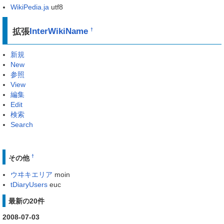
WikiPedia.ja
utf8
拡張
InterWikiName
†
新規
New
参照
View
編集
Edit
検索
Search
†
その他
ウヰキエリア
moin
tDiaryUsers
euc
最新の20件
2008-07-03