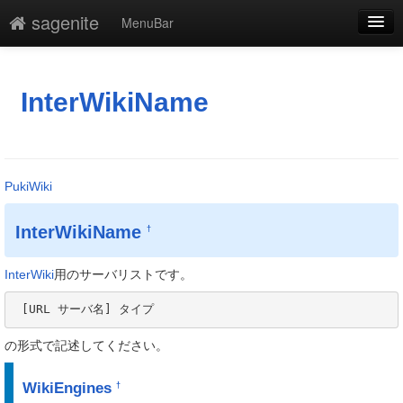
sagenite
MenuBar
編集
添付
InterWikiName
凍結
新規
PukiWiki
最終更新
InterWikiName
†
一覧
単語検索
InterWiki
用のサーバリストです。
 [URL サーバ名] タイプ
の形式で記述してください。
WikiEngines
†