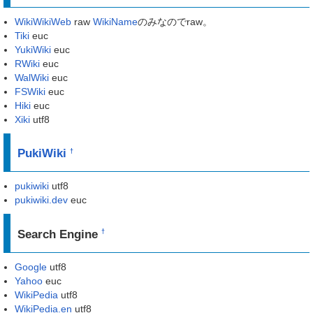
WikiWikiWeb
raw
WikiName
のみなのでraw。
Tiki
euc
YukiWiki
euc
RWiki
euc
WalWiki
euc
FSWiki
euc
Hiki
euc
Xiki
utf8
PukiWiki
†
pukiwiki
utf8
pukiwiki.dev
euc
Search Engine
†
Google
utf8
Yahoo
euc
WikiPedia
utf8
WikiPedia.en
utf8