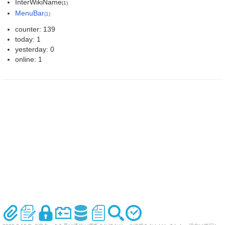
InterWikiName
(1)
MenuBar
(1)
counter: 139
today: 1
yesterday: 0
online: 1