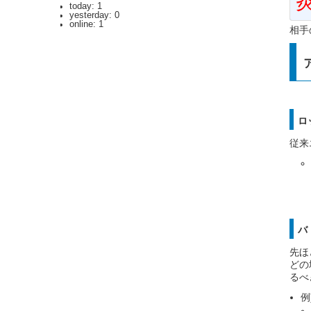
today: 1
yesterday: 0
online: 1
相手
ロ
従来
バ
先ほ
どの
るべ
例