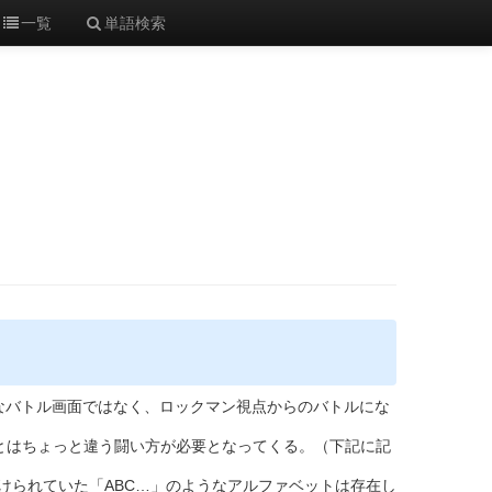
一覧
単語検索
うなバトル画面ではなく、ロックマン視点からのバトルにな
方とはちょっと違う闘い方が必要となってくる。（下記に記
けられていた「ABC…」のようなアルファベットは存在し