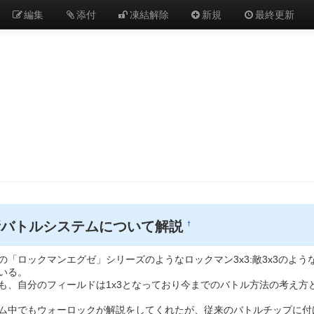
編集
添付
凍結解除
新規
最終更新
新バトルシステムについて解説
†
の「ロックマンエグゼ」シリーズのようなロックマン3x3:敵3x3のよ
いる。
も、自分のフィールドは1x3となっており今までのバトル方法の考え
ム中でもウォーロックが解説をしてくれたが、従来のバトルチップに付