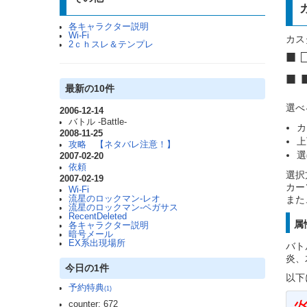
各キャラクター説明
Wi-Fi
カス
2ｃｈスレ＆テンプレ
■ 
■ 
最新の10件
選べ
2006-12-14
バトル -Battle-
カ
2008-11-25
上
攻略 【ネタバレ注意！】
選
2007-02-20
依頼
選択
2007-02-19
カー
Wi-Fi
流星のロックマン-レオ
また
流星のロックマン-ペガサス
RecentDeleted
属
各キャラクター説明
暗号メール
EX系出現場所
バト
炎、
今日の1件
以下
予約特典
(1)
counter: 672