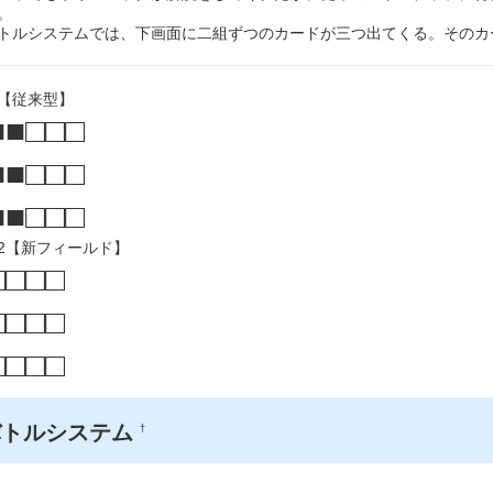
。
トルシステムでは、下画面に二組ずつのカードが三つ出てくる。そのカ
【従来型】
■■□□□
■■□□□
■■□□□
2【新フィールド】
□□□□
□□□□
□□□□
バトルシステム
†