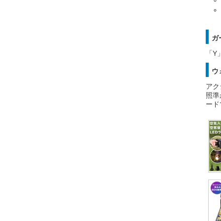
ガ
「Y
ウ
アク
照準
ード