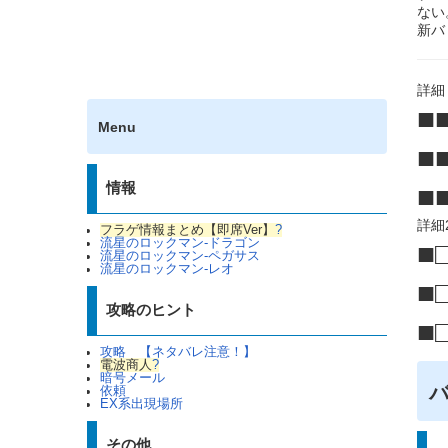
ない
新バ
詳細
■
Menu
■
情報
■
詳細
フラゲ情報まとめ【即席Ver】
?
流星のロックマン-ドラゴン
■
流星のロックマン-ペガサス
流星のロックマン-レオ
■
攻略のヒント
■
攻略 【ネタバレ注意！】
電波商人
?
暗号メール
依頼
EX系出現場所
その他