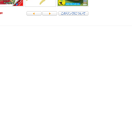
した。現在は復旧しております。
きる世界的、非独占的、無償、サブライセンス可能かつ譲渡可能な許諾ライセンスを付与するものとします
com までご連絡願います。
GPL
.
nvert time: 0.022 sec.