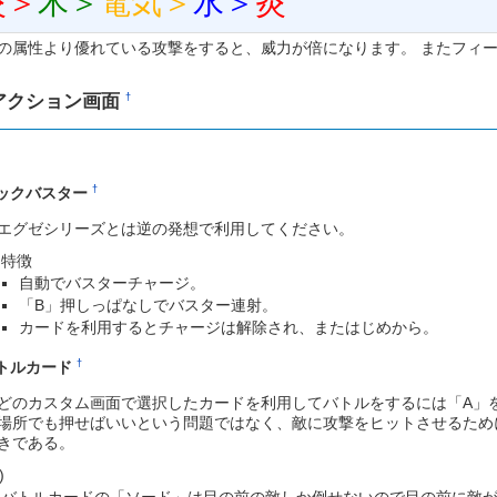
炎＞
木＞
電気＞
水＞
炎
の属性より優れている攻撃をすると、威力が倍になります。 またフィ
アクション画面
†
†
ックバスター
エグゼシリーズとは逆の発想で利用してください。
特徴
自動でバスターチャージ。
「B」押しっぱなしでバスター連射。
カードを利用するとチャージは解除され、またはじめから。
†
トルカード
どのカスタム画面で選択したカードを利用してバトルをするには「A」
場所でも押せばいいという問題ではなく、敵に攻撃をヒットさせるため
きである。
)
バトルカードの「ソード」は目の前の敵しか倒せないので目の前に敵