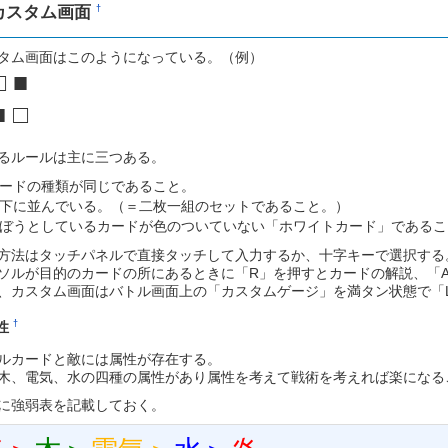
カスタム画面
†
タム画面はこのようになっている。（例）
□ ■
■ □
るルールは主に三つある。
ードの種類が同じであること。
下に並んでいる。（＝二枚一組のセットであること。）
ぼうとしているカードが色のついていない「ホワイトカード」であるこ
方法はタッチパネルで直接タッチして入力するか、十字キーで選択する
ソルが目的のカードの所にあるときに「R」を押すとカードの解説、「
、カスタム画面はバトル画面上の「カスタムゲージ」を満タン状態で「L 
†
性
ルカードと敵には属性が存在する。
木、電気、水の四種の属性があり属性を考えて戦術を考えれば楽になる
に強弱表を記載しておく。