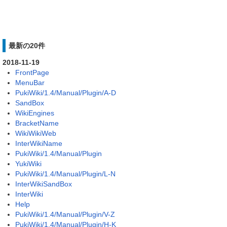
最新の20件
2018-11-19
FrontPage
MenuBar
PukiWiki/1.4/Manual/Plugin/A-D
SandBox
WikiEngines
BracketName
WikiWikiWeb
InterWikiName
PukiWiki/1.4/Manual/Plugin
YukiWiki
PukiWiki/1.4/Manual/Plugin/L-N
InterWikiSandBox
InterWiki
Help
PukiWiki/1.4/Manual/Plugin/V-Z
PukiWiki/1.4/Manual/Plugin/H-K