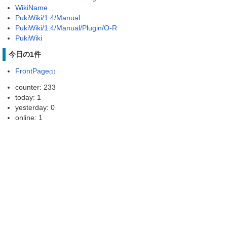
WikiName
PukiWiki/1.4/Manual
PukiWiki/1.4/Manual/Plugin/O-R
PukiWiki
今日の1件
FrontPage
(1)
counter: 233
today: 1
yesterday: 0
online: 1