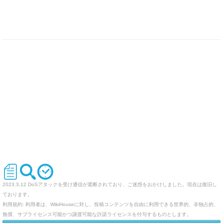
2023.3.12 DoSアタックを受け通信が遮断されており、ご迷惑をおかけしました。現在は復旧し
ております。
利用規約: 利用者は、WikiHouseに対し、投稿コンテンツを自由に利用できる世界的、非独占的、
無償、サブライセンス可能かつ譲渡可能な許諾ライセンスを付与するものとします。