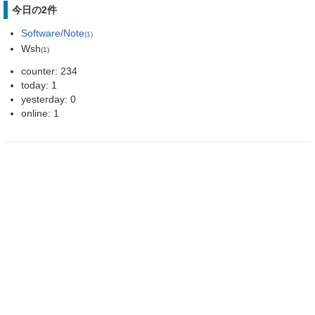
今日の2件
Software/Note
(1)
Wsh
(1)
counter: 234
today: 1
yesterday: 0
online: 1