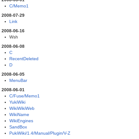
C/Memo1
2008-07-29
Link
2008-06-16
Wsh
2008-06-08
C
RecentDeleted
D
2008-06-05
MenuBar
2008-06-01
C/Fuse/Memo1
YukiWiki
WikiWikiWeb
WikiName
WikiEngines
SandBox
PukiWiki/1.4/Manual/Plugin/V-Z