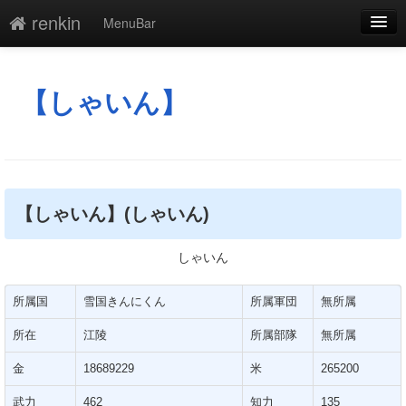
renkin
MenuBar
編集
添付
【しゃいん】
凍結
新規
最終更新
【しゃいん】(しゃいん)
一覧
しゃいん
単語検索
所属国
雪国きんにくん
所属軍団
無所属
所在
江陵
所属部隊
無所属
金
18689229
米
265200
武力
462
知力
135