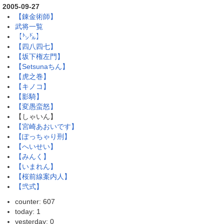
2005-09-27
【錬金術師】
武将一覧
【㌧㌦】
【四八四七】
【坂下権左門】
【Setsunaちん】
【虎之巻】
【キノコ】
【影騎】
【変愚蛮怒】
【しゃいん】
【宮崎あおいです】
【ぽっちゃり刑】
【へいせい】
【みんく】
【いまれん】
【桜前線案内人】
【弐式】
counter: 607
today: 1
yesterday: 0