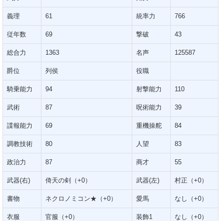
義理
61
統率力
766
従年数
69
撃破
43
総合力
1363
名声
125587
爵位
列侯
役職
騎乗能力
94
射撃能力
110
武術
87
呪術能力
39
諜報能力
69
重機操舵
84
調教技術
80
人望
83
政治力
87
商才
55
武器(右)
倚天の剣（+0）
武器(左)
村正（+0）
書物
ネクロノミコン★（+0）
愛馬
なし（+0）
衣服
官服（+0）
装飾1
なし（+0）