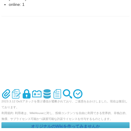
online: 1
2023.3.12 DoSアタックを受け通信が遮断されており、ご迷惑をおかけしました。現在は復旧し
ております。
利用規約: 利用者は、WikiHouseに対し、投稿コンテンツを自由に利用できる世界的、非独占的、
無償、サブライセンス可能かつ譲渡可能な許諾ライセンスを付与するものとします。
オリジナルのWikiを作ってみませんか