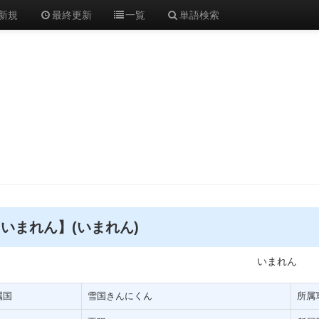
新規
最終更新
一覧
単語検索
いまれん】(いまれん)
いまれん
属国
雪国きんにくん
所属