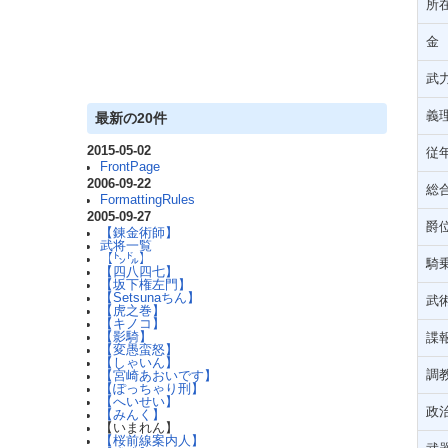
所
金
武
義
最新の20件
2015-05-02
従
FrontPage
2006-09-22
総
FormattingRules
2005-09-27
爵
【錬金術師】
武将一覧
【㌧㌦】
騎
【四八四七】
【坂下権左門】
【Setsunaちん】
武
【虎之巻】
【キノコ】
【影騎】
諜
【変愚蛮怒】
【しゃいん】
調
【宮崎あおいです】
【ぽっちゃり刑】
【へいせい】
政
【みんく】
【いまれん】
【桜前線案内人】