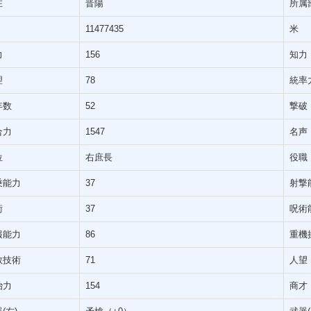
在
晋陽
所属
11477435
米
力
156
知力
理
78
統率
年数
52
撃破
合力
1547
名声
位
右庶長
役職
乗能力
37
射撃
術
37
呪術
報能力
86
重機
教技術
71
人望
治力
154
商才