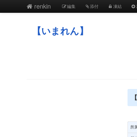
renkin
編集
添付
凍結
【いまれん】
【
所