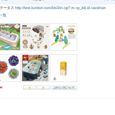
テータス
http://test.kunitori.com/kts3/in.cgi?.m.=p_b&.id.=acidrain
一覧