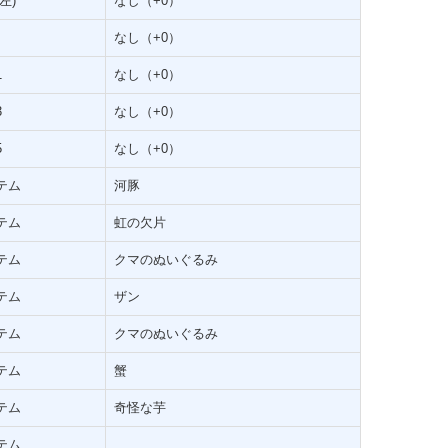
左)
なし（+0）
なし（+0）
1
なし（+0）
3
なし（+0）
5
なし（+0）
テム
河豚
テム
虹の欠片
テム
クマのぬいぐるみ
テム
ザン
テム
クマのぬいぐるみ
テム
蟹
テム
奇怪な芋
テム