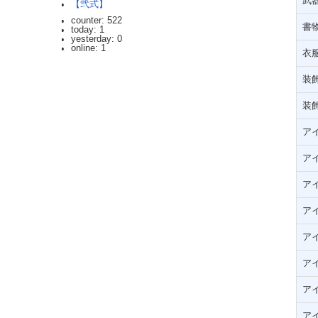
武器
【弐式】
counter: 522
書
today: 1
yesterday: 0
online: 1
衣
装飾
装飾
ア
ア
ア
ア
ア
ア
ア
ア