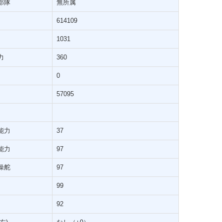
部隊
無所属
614109
1031
力
360
0
57095
能力
37
能力
97
操舵
97
99
92