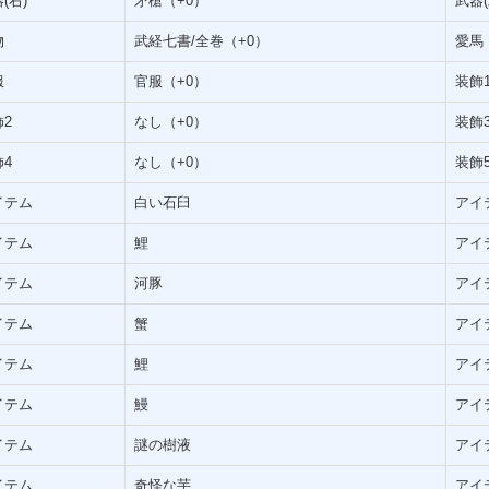
(右)
矛槍（+0）
武器(
物
武経七書/全巻（+0）
愛馬
服
官服（+0）
装飾
2
なし（+0）
装飾
4
なし（+0）
装飾
イテム
白い石臼
アイ
イテム
鯉
アイ
イテム
河豚
アイ
イテム
蟹
アイ
イテム
鯉
アイ
イテム
鰻
アイ
イテム
謎の樹液
アイ
イテム
奇怪な芋
アイ