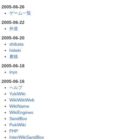
2005-06-26
ゲーム一覧
2005-06-22
外道
2005-06-20
shibata
hideki
裏猿
2005-06-18
inyo
2005-06-16
ヘルプ
YukiWiki
WikiWikiWeb
WikiName
WikiEngines
SandBox
PukiWiki
PHP
InterWikiSandBox