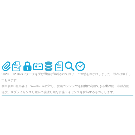
2023.3.12 DoSアタックを受け通信が遮断されており、ご迷惑をおかけしました。現在は復旧し
ております。
利用規約: 利用者は、WikiHouseに対し、投稿コンテンツを自由に利用できる世界的、非独占的、
無償、サブライセンス可能かつ譲渡可能な許諾ライセンスを付与するものとします。
オリジナルのWikiを作ってみませんか
Last-modified: 2005-11-26 (土) 22:29:49 (7559d)
エラー等で表示されないページがありましたら、URLを support@wikihouse.com までご連絡願い
ます。
Site admin:
WikiHouse - 無料レンタルWikiサービス
:
WikiHouseランキング
PukiWiki 1.4.7
Copyright © 2001-2006
PukiWiki Developers Team
. License is
GPL
.
Based on "PukiWiki" 1.3 by
yu-ji
. Powered by PHP 5.5.9-1ubuntu4.29. HTML convert time: