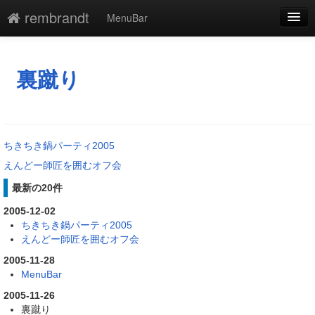
rembrandt
MenuBar
編集
添付
裏蹴り
凍結
新規
ちきちき鍋パーティ2005
最終更新
えんどー師匠を囲むオフ会
一覧
最新の20件
2005-12-02
単語検索
ちきちき鍋パーティ2005
えんどー師匠を囲むオフ会
2005-11-28
MenuBar
2005-11-26
裏蹴り