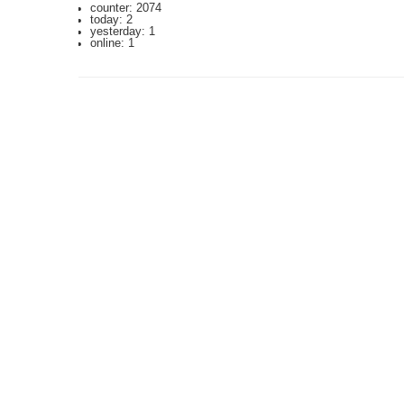
counter: 2074
today: 2
yesterday: 1
online: 1
2023.3.12 DoSアタックを受け通信が遮断されており、ご迷惑をおかけしま
利用規約: 利用者は、WikiHouseに対し、投稿コンテンツを自由に利用で
Last-modified: 2005-09-27 (火) 15:34:07 (7620d)
エラー等で表示されないページがありましたら、URLを support@wikihouse.
Site admin:
WikiHouse - 無料レンタルWikiサービス
:
WikiHouseランキング