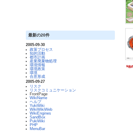
最新の20件
2005-09-30
政策プロセス
知的活動
都市計画
産業廃棄物処理
環境情報
環境政策
環境
合意形成
2005-09-27
リスク
リスクコミュニケーション
FrontPage
WikiName
ヘルプ
YukiWiki
WikiWikiWeb
WikiEngines
SandBox
PukiWiki
PHP
MenuBar