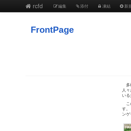
rcfd
編集
添付
凍結
新
FrontPage
多様
人々
いる
この
す。
ンゲ