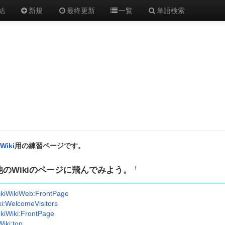
結
新規
最終更新
一覧
単語検索
rWiki
用の練習ページです。
他のWikiのページに飛んでみよう。
†
kiWikiWeb:FrontPage
ki:WelcomeVisitors
kiWiki:FrontPage
iki:top