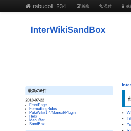
rabudoll1234
編集
添付
凍
InterWikiSandBox
Inte
最新の6件
2018-07-22
FrontPage
FormattingRules
Wi
PukiWiki/1.4/Manual/Plugin
Help
Ti
MenuBar
Yu
SandBox
RW