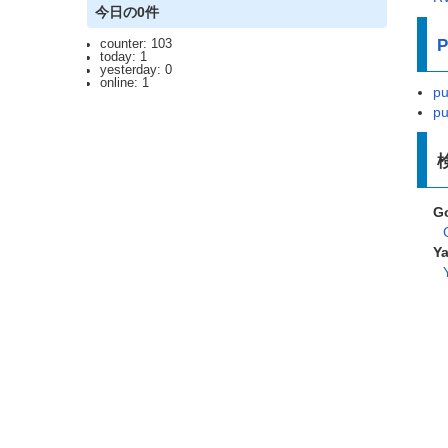
今日の0件
P
counter: 103
today: 1
yesterday: 0
online: 1
pu
pu
G
Y