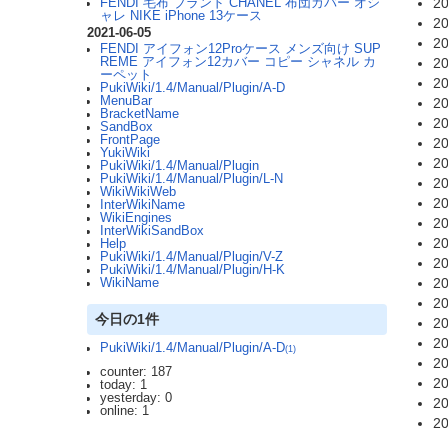
20
FENDI 毛布 ブランド CHANEL 布団カバー オシ
ャレ NIKE iPhone 13ケース
20
2021-06-05
20
FENDI アイフォン12Proケース メンズ向け SUP
REME アイフォン12カバー コピー シャネル カ
20
ーペット
20
PukiWiki/1.4/Manual/Plugin/A-D
MenuBar
20
BracketName
20
SandBox
FrontPage
20
YukiWiki
20
PukiWiki/1.4/Manual/Plugin
PukiWiki/1.4/Manual/Plugin/L-N
20
WikiWikiWeb
20
InterWikiName
WikiEngines
20
InterWikiSandBox
20
Help
PukiWiki/1.4/Manual/Plugin/V-Z
20
PukiWiki/1.4/Manual/Plugin/H-K
20
WikiName
20
今日の1件
20
20
PukiWiki/1.4/Manual/Plugin/A-D
(1)
20
counter: 187
20
today: 1
yesterday: 0
20
online: 1
20