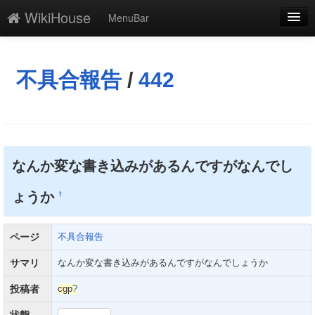
WikiHouse
MenuBar
編集
添付
不具合報告
/
442
凍結
新規
最終更新
なんか変な書き込みがあるんですがなんでし
一覧
ょうか
†
単語検索
ページ
不具合報告
サマリ
なんか変な書き込みがあるんですがなんでしょうか
投稿者
cgp
?
状態