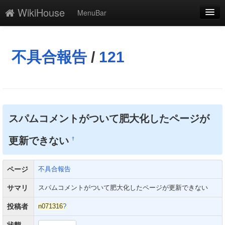
WikiHouse
MenuBar
編集
添付
不具合報告
/
121
凍結
新規
最終更新
スパムコメントがついて肥大化したページが
一覧
更新できない
†
単語検索
ページ
不具合報告
サマリ
スパムコメントがついて肥大化したページが更新できない
投稿者
n071316
?
状態