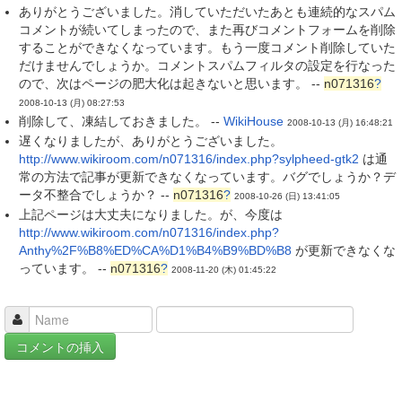
ありがとうございました。消していただいたあとも連続的なスパム
コメントが続いてしまったので、また再びコメントフォームを削除
することができなくなっています。もう一度コメント削除していた
だけませんでしょうか。コメントスパムフィルタの設定を行なった
ので、次はページの肥大化は起きないと思います。 --
n071316
?
2008-10-13 (月) 08:27:53
削除して、凍結しておきました。 --
WikiHouse
2008-10-13 (月) 16:48:21
遅くなりましたが、ありがとうございました。
http://www.wikiroom.com/n071316/index.php?sylpheed-gtk2
は通
常の方法で記事が更新できなくなっています。バグでしょうか？デ
ータ不整合でしょうか？ --
n071316
?
2008-10-26 (日) 13:41:05
上記ページは大丈夫になりました。が、今度は
http://www.wikiroom.com/n071316/index.php?
Anthy%2F%B8%ED%CA%D1%B4%B9%BD%B8
が更新できなくな
っています。 --
n071316
?
2008-11-20 (木) 01:45:22