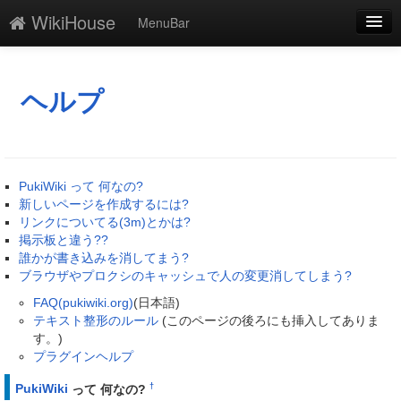
WikiHouse
MenuBar
編集
添付
ヘルプ
凍結
新規
PukiWiki って 何なの?
最終更新
新しいページを作成するには?
リンクについてる(3m)とかは?
一覧
掲示板と違う??
誰かが書き込みを消してまう?
単語検索
ブラウザやプロクシのキャッシュで人の変更消してしまう?
FAQ(pukiwiki.org)
(日本語)
テキスト整形のルール
(このページの後ろにも挿入してありま
す。)
プラグインヘルプ
†
PukiWiki
って 何なの?