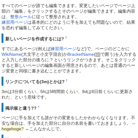
すべてのページが誰でも編集できます。変更したいページでページ上
部の「編集」をクリックするとそのページが編集できます。編集内容
は、
整形ルール
に従って整形されます。
練習用ページ
は基本的にどのように手を加えても問題ないので、結果
を恐れず編集してみてください。
†
新しいページを作成するには?
すでにあるページ(例えば
練習用ページ
など)で、ページのどこかに
WikiName
(大文字と小文字混合)か
BracketName
([[]]で囲う)を入力する
と入力した部分の後ろに ? というリンクがつきます。そこをクリック
すると新しいページの編集画面が用意されるので、あとは普通のペー
ジ変更と同様に書き込むことができます。
†
リンクについてる(3m)とかは?
3mは3分前くらい、5hは5時間前くらい、8dは8日前くらいに更新さ
れた、という意味です。
†
掲示板と違う??
ページに手を加えても誰がその変更をしたかわからなくなります。不
安な場合は、手を加えた部分に自分の名前を書いておきましょう。 --
hogehoge
?
←こんなかんじで。