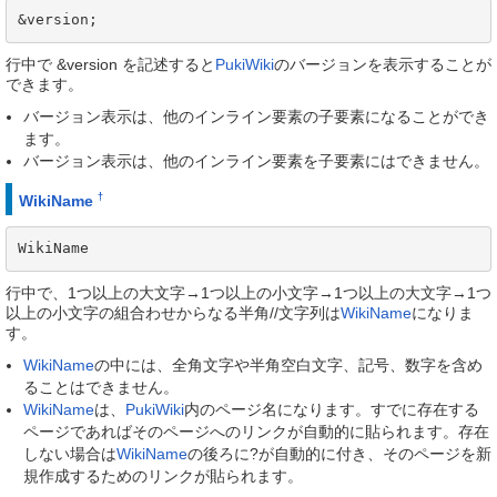
&version;
行中で &version を記述すると
PukiWiki
のバージョンを表示することが
できます。
バージョン表示は、他のインライン要素の子要素になることができ
ます。
バージョン表示は、他のインライン要素を子要素にはできません。
†
WikiName
WikiName
行中で、1つ以上の大文字→1つ以上の小文字→1つ以上の大文字→1つ
以上の小文字の組合わせからなる半角//文字列は
WikiName
になりま
す。
WikiName
の中には、全角文字や半角空白文字、記号、数字を含め
ることはできません。
WikiName
は、
PukiWiki
内のページ名になります。すでに存在する
ページであればそのページへのリンクが自動的に貼られます。存在
しない場合は
WikiName
の後ろに?が自動的に付き、そのページを新
規作成するためのリンクが貼られます。