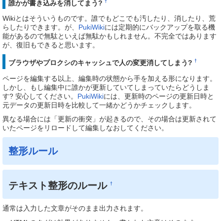
†
誰かが書き込みを消してまう?
Wikiとはそういうものです。誰でもどこでも汚したり、消したり、荒
らしたりできます。が、
PukiWiki
には定期的にバックアップを取る機
能があるので無駄といえば無駄かもしれません。不完全ではあります
が、復旧もできると思います。
†
ブラウザやプロクシのキャッシュで人の変更消してしまう?
ページを編集する以上、編集時の状態から手を加える形になります。
しかし、もし編集中に誰かが更新していてしまっていたらどうしま
す? 安心してください。
PukiWiki
には、更新時のページの更新日時と
元データの更新日時を比較して一緒かどうかチェックします。
異なる場合には「更新の衝突」が起きるので、その場合は更新されて
いたページをリロードして編集しなおしてください。
整形ルール
テキスト整形のルール
†
通常は入力した文章がそのまま出力されます。