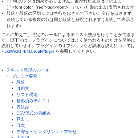
HTMLのタグは効果がありません。書かれた文章はそのまま
(「<font color="red">text</font>」といった形のまま)表示されます
段落と段落の区切りには空行をはさんで下さい。空行をはさまず、
連続している複数の行は同じ段落と解釈されます (連結して表示さ
れます)
これに加えて、特定のルールによるテキスト整形を行うことができま
す。以下では、プラグインについてはよく使われるものだけを簡略に
説明しています。プラグインのオプションなど詳細な説明については
PukiWiki/1.4/Manual/Plugin
を参照してください。
テキスト整形のルール
ブロック要素
段落
引用文
リスト構造
整形済みテキスト
表組み
CSV形式の表組み
見出し
目次
左寄せ・センタリング・右寄せ
水平線