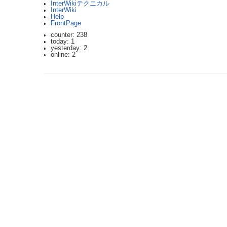
InterWikiテクニカル
InterWiki
Help
FrontPage
counter: 238
today: 1
yesterday: 2
online: 2
2023.3.12 DoSアタックを受け通信が遮断されており、ご迷惑をおかけしま
利用規約: 利用者は、WikiHouseに対し、投稿コンテンツを自由に利用で
Last-modified: 2006-06-18 (日) 01:30:45 (7354d)