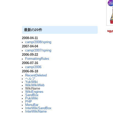
最新の20件
2008-04-11
camp/2008/spring
2007-04-04
camp/2007/spring
2006-09-22
FormattingRules
2006-07-16
camp/2006
2006-06-18
RecentDeleted
ヘルプ
YukiWiki
WikiWikiWeb
WikiName
WikiEngines
SandBox
PukiWiki
PHP
MenuBar
InterWikiSandBox
InterWikiName