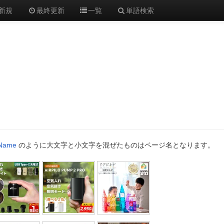
新規
最終更新
一覧
単語検索
iName
のように大文字と小文字を混ぜたものはページ名となります。