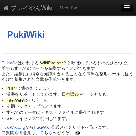
プレイやんWiki
MenuBar
編集
添付
PukiWiki
凍結
新規
PukiWiki
はいわゆる
WikiEngines
?
と呼ばれているもののひとつで、
最終更新
誰でもすべてのページを編集することができます。
また、編集には特別な知識を要することなく簡単な整形ルールに従う
だけで整形された文章を作成できます。
一覧
PHP
?
で書かれています。
単語検索
漢字をサポートしています。
日本語
?
のページもＯＫ。
InterWiki
?
のサポート。
定期バックアップもとれます。
すべてのデータはテキストファイルに保存されます。
GPLライセンスで公開してます。
PukiWiki.org
から
PukiWiki
公式メインサイトへ飛べます。
ご質問や御意見は、こちらへどうぞ。