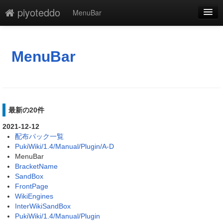
piyoteddo
MenuBar
編集
添付
MenuBar
凍結
新規
最新の20件
最終更新
2021-12-12
一覧
配布パック一覧
PukiWiki/1.4/Manual/Plugin/A-D
単語検索
MenuBar
BracketName
SandBox
FrontPage
WikiEngines
InterWikiSandBox
PukiWiki/1.4/Manual/Plugin