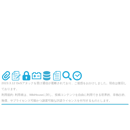
2023.3.12 DoSアタックを受け通信が遮断されており、ご迷惑をおかけしました。現在は復旧し
ております。
利用規約: 利用者は、WikiHouseに対し、投稿コンテンツを自由に利用できる世界的、非独占的、
無償、サブライセンス可能かつ譲渡可能な許諾ライセンスを付与するものとします。
オリジナルのWikiを作ってみませんか
Last-modified: 2021-12-12 (日) 11:27:18 (1699d)
エラー等で表示されないページがありましたら、URLを support@wikihouse.com までご連絡願い
ます。