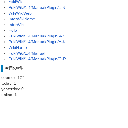
YukiWiki
PukiWiki/1.4/Manual/Plugin/L-N
WikiWikiWeb
InterWikiName
InterWiki
Help
PukiWiki/1.4/Manual/Plugin/V-Z
PukiWiki/1.4/Manual/Plugin/H-K
WikiName
PukiWiki/1.4/Manual
PukiWiki/1.4/Manual/Plugin/O-R
今日の0件
counter: 127
today: 1
yesterday: 0
online: 1