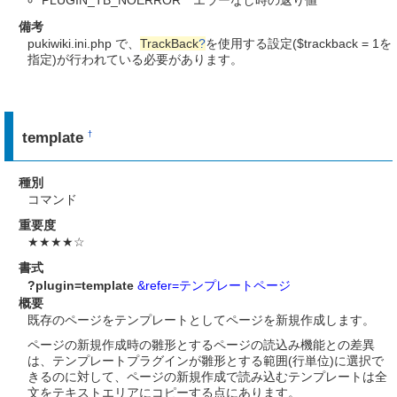
備考
pukiwiki.ini.php で、
TrackBack
?
を使用する設定($trackback = 1を
指定)が行われている必要があります。
template
†
種別
コマンド
重要度
★★★★☆
書式
?plugin=template
&refer=テンプレートページ
概要
既存のページをテンプレートとしてページを新規作成します。
ページの新規作成時の雛形とするページの読込み機能との差異
は、テンプレートプラグインが雛形とする範囲(行単位)に選択で
きるのに対して、ページの新規作成で読み込むテンプレートは全
文をテキストエリアにコピーする点にあります。