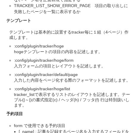
TRACKER_LIST_SHOW_ERROR_PAGE 項目の取り出しに
失敗したページを一覧に表示するか
テンプレート
テンプレートは基本的に設置するtracker毎に１組（4ページ）作
成します。
:config/plugin/tracker/hoge
hogeテンプレートの項目の内容を記述します。
:config/plugin/tracker/hoge/form
入力フォームの項目とレイアウトを記述します。
:config/plugin/tracker/default/page
入力した内容をページ化する際のフォーマットを記述します。
:config/plugin/tracker/hoge/list
tracker_listで表示するリストのレイアウトを記述します。テー
ブル(|～|)の書式指定(c) / ヘッダ(h) / フッタ(f) 行は特別扱いし
ます。
予約項目
form で使用できる予約項目
[_name] : 記事を記録するページ名を入力するフィールドを