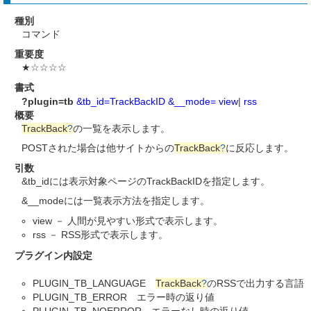
種別
コマンド
重要度
★☆☆☆☆
書式
?plugin=tb
&tb_id=TrackBackID
&__mode=
view
|
rss
概要
TrackBack
?
の一覧を表示します。
POSTされた場合は他サイトからの
TrackBack
?
に反応します。
引数
&tb_idには表示対象ページのTrackBackIDを指定します。
&__modeには一覧表示方法を指定します。
view － 人間が見やすい形式で表示します。
rss － RSS形式で表示します。
プラグイン内設定
PLUGIN_TB_LANGUAGE
TrackBack
?
のRSSで出力する言語
PLUGIN_TB_ERROR エラー時の返り値
PLUGIN_TB_NOERROR エラーなし時の返り値