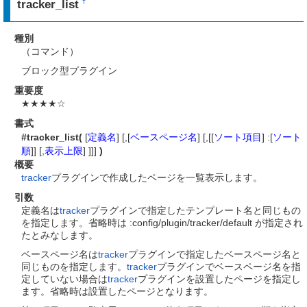
tracker_list
†
種別
（コマンド）
ブロック型プラグイン
重要度
★★★★☆
書式
#tracker_list(
[
定義名
] [,[
ベースページ名
] [,[[
ソート項目
] :[
ソート
順
]] [,
表示上限
] ]]]
)
概要
tracker
プラグインで作成したページを一覧表示します。
引数
定義名は
tracker
プラグインで指定したテンプレート名と同じもの
を指定します。省略時は :config/plugin/tracker/default が指定され
たとみなします。
ベースページ名は
tracker
プラグインで指定したベースページ名と
同じものを指定します。
tracker
プラグインでベースページ名を指
定していない場合は
tracker
プラグインを設置したページを指定し
ます。省略時は設置したページとなります。