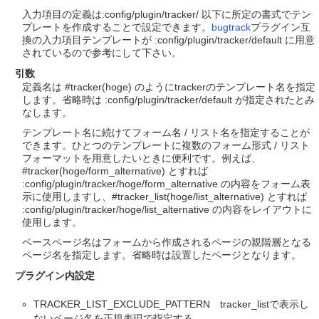
入力項目の定義は:config/plugin/tracker/ 以下に所定の書式でテン
プレートを作成することで設定できます。
bugtrack
プラグイン互
換の入力項目テンプレートが :config/plugin/tracker/default に用意
されているので参考にして下さい。
引数
定義名は #tracker(hoge) のようにtrackerのテンプレート名を指定
します。省略時は :config/plugin/tracker/default が指定されたとみ
なします。
テンプレート名に続けてフォーム名 / リスト名を指定することが
できます。ひとつのテンプレートに複数のフォーム形式 / リスト
フォーマットを用意したいときに便利です。例えば、
#tracker(hoge/form_alternative) とすれば
:config/plugin/tracker/hoge/form_alternative の内容をフォーム表
示に使用しますし、#tracker_list(hoge/list_alternative) とすれば
:config/plugin/tracker/hoge/list_alternative の内容をレイアウトに
使用します。
ベースページ名はフォームから作成されるページの親階層となる
ページ名を指定します。省略時は設置したページとなります。
プラグイン内設定
TRACKER_LIST_EXCLUDE_PATTERN tracker_listで表示し
ないページ名を正規表現で指定する