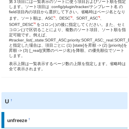
第３項目には一覧表示のソートに使う項目およびソート順を指定
します。ソート項目は :config/plugin/tracker/テンプレート名 の
field項目内の項目から選択して下さい。省略時はページ名となり
*1
*2
*3
ます。ソート順は、ASC
、DESC
、SORT_ASC
、
*4
SORT_DESC
をコロン(:)の後に指定してください。また、セミ
コロン(;)で区切ることにより、複数のソート項目、ソート順を指
定可能です。例えば、
#tracker_list(,,state:SORT_ASC;priority:SORT_ASC;_real:SORT
と指定した場合は、項目ごとに (1) [state]を昇順 -> (2) [priority]を
昇順 -> (3) [_real](実際のページ名)を降順、の優先順位でソート
します。
表示上限は一覧表示するページ数の上限を指定します。省略時は
全て表示されます。
U
†
unfreeze
†