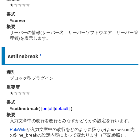
★☆☆☆☆
書式
#server
概要
サーバーの情報(サーバー名、サーバーソフトウエア、サーバー管
理者)を表示します。
setlinebreak
†
種別
ブロック型プラグイン
重要度
★☆☆☆☆
書式
#setlinebreak(
[
on
|
off
|
default
]
)
概要
入力文章中の改行を改行とみなすかどうかの設定を行います。
PukiWiki
が入力文章中の改行をどのように扱うかはpukiwiki.ini内
の$line_breakの設定内容によって変わります（下記参照）。