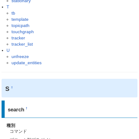
stationary
T
tb
template
topicpath
touchgraph
tracker
tracker_list
U
unfreeze
update_entities
S
†
search
†
種別
コマンド