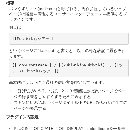
概要
パンくずリスト(topicpath)と呼ばれる、現在参照しているウェブ
ページの階層を表現するユーザーインターフェースを提供するプ
ラグインです。
例えば
[[PukiWiki/ツアー]]
というページに#topicpathと書くと、以下の様な表記に置き換わ
ります。
[[Top>FrontPage]] / [[PukiWiki>PukiWiki]] / [[ツ
アー>PukiWiki/ツアー]]
基本的には以下の２通りの使い方を想定しています。
「ほげ/ふが/げほ」など、２～３階層以上の深いページでペー
ジの行き来をしやすくするために表示する
スキンに組み込み、ページタイトル下のURLの代わりに全ての
ページで表示する
プラグイン内設定
PLUGIN_TOPICPATH_TOP_DISPLAY defaultpageを一番最