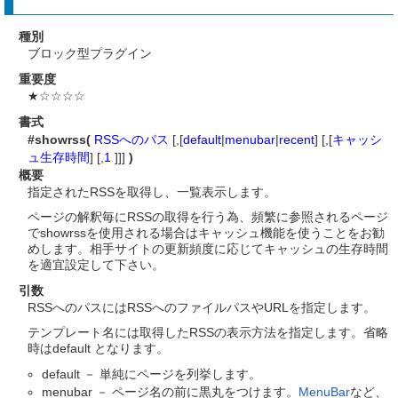
種別
ブロック型プラグイン
重要度
★☆☆☆☆
書式
#showrss(
RSSへのパス
[,[
default
|
menubar
|
recent
] [,[
キャッシ
ュ生存時間
] [,
1
]]]
)
概要
指定されたRSSを取得し、一覧表示します。
ページの解釈毎にRSSの取得を行う為、頻繁に参照されるページ
でshowrssを使用される場合はキャッシュ機能を使うことをお勧
めします。相手サイトの更新頻度に応じてキャッシュの生存時間
を適宜設定して下さい。
引数
RSSへのパスにはRSSへのファイルパスやURLを指定します。
テンプレート名には取得したRSSの表示方法を指定します。省略
時はdefault となります。
default － 単純にページを列挙します。
menubar － ページ名の前に黒丸をつけます。
MenuBar
など、