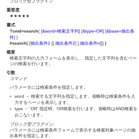
ブロック型プラグイン
重要度
★★★★★
書式
?cmd=search
{ [
&word=検索文字列
] [
&type=OR
] [
&base=抽出条
件
] }
#search(
[
抽出条件1
[[,
抽出条件2
] [,
抽出条件n
]]]
)
概要
検索文字列の入力フォームを表示し、 指定した文字列を含むペー
ジの検索を行います。
引数
コマンド:
パラメータには検索条件を指定します。
word － 検索する文字列を指定します。省略時は検索条件を入
力するページを表示します。
type － 'OR' 指定時、OR検索を行います。省略時はAND検索を
おこないます。
ブロック型プラグイン:
パラメータには検索条件フォームで表示する検索対象ページの抽
出条件を指定します。