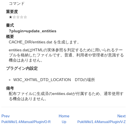
コマンド
重要度
★☆☆☆☆
書式
?plugin=update_entities
概要
CACHE_DIR/entities.dat を生成します。
entities.datはHTMLの実体参照を判定するために用いられるテー
ブルを格納したファイルです。普通、利用者や管理者が意識する
機会はありません。
プラグイン内設定
W3C_XHTML_DTD_LOCATION DTDの場所
備考
配布ファイルに生成済のentities.datが付属するため、通常使用す
る機会はありません。
Prev
Home
Next
PukiWiki/1.4/Manual/Plugin/O-R
Up
PukiWiki/1.4/Manual/Plugin/V-Z