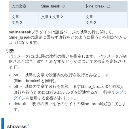
入力文章
$line_break=0;
$line_break=1;
文章１
文章１文章２
文章１
文章２
文章２
setlinebreakプラグインは該当ページの以降の行に関して、
$line_breakの設定に因らず改行をどのように扱うかを指定できる
ようになります。
引数
パラメータには以降の改行の扱いを指定します。 パラメータが省
略された場合、改行とみなすかどうかについての設定を逆転させ
ます。
on － 以降の文章で段落内の改行を改行とみなします
($line_break=1と同様)。
off － 以降の文章で改行を無視します($line_break=0と同様)。
改行を行うためには行末にチルダを記述するか、 行中で
brプラ
グイン
を使用する必要があります。
default － 改行の扱いをそのサイトの$line_break設定に戻しま
す。
showrss
†