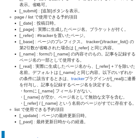
表示。省略可。
[_submit] : [追加]ボタンを表示。
page / list で使用できる予約項目
[_date] : 投稿日時。
[_page] : 実際に生成したページ名。ブラケットが付く。
[_refer] : #trackerを置いたページ。
[_base] : ページのプレフィクス。 tracker()/tracker_list() の
第2引数が省略された場合は [_refer] と同じ内容。
[_name] : formの [_name] の内容そのもの。記事を記録する
ページ名の一部として使用する。
[_real] : 実際に生成したページ名から、[_refer] + '/'を除いた
名前。デフォルトは [_name] と同じ内容。以下のいずれか
の条件に該当するときは、
tracker
プラグインが[_real]に連番
を付与し、記事を記録するページ名を決定する。
・formに [_name] フィールドがない。
・[_name] が空か、ページ名として無効な文字を含む。
・[_refer] / [_name] という名前のページがすでに存在する。
list で使用できる予約項目
[_update] : ページの最終更新日時。
[_past] : 最終更新日時からの経過。