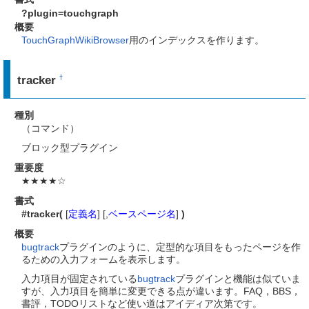
?plugin=touchgraph
概要
TouchGraphWikiBrowser
用のインデックスを作ります。
tracker
†
種別
（コマンド）
ブロック型プラグイン
重要度
★★★★☆
書式
#tracker(
[
定義名
] [,
ベースページ名
]
)
概要
bugtrack
プラグインのように、定型的な項目をもったページを作
るための入力フォームを表示します。
入力項目が固定されている
bugtrack
プラグインと機能は似ていま
すが、入力項目を簡単に変更できる点が違います。FAQ，BBS，
書評，TODOリストなど使い道はアイディア次第です。