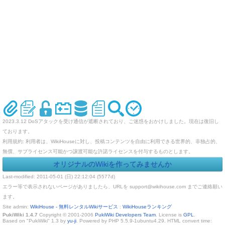
2023.3.12 DoSアタックを受け通信が遮断されており、ご迷惑をおかけしました。現在は復旧し
ております。
利用規約: 利用者は、WikiHouseに対し、投稿コンテンツを自由に利用できる世界的、非独占的、
無償、サブライセンス可能かつ譲渡可能な許諾ライセンスを付与するものとします。
オリジナルのWikiを作ってみませんか
Last-modified: 2011-05-01 (日) 22:12:04 (5577d)
エラー等で表示されないページがありましたら、URLを support@wikihouse.com までご連絡願い
ます。
Site admin:
WikiHouse - 無料レンタルWikiサービス
:
WikiHouseランキング
PukiWiki 1.4.7
Copyright © 2001-2006
PukiWiki Developers Team
. License is
GPL
.
Based on "PukiWiki" 1.3 by
yu-ji
. Powered by PHP 5.5.9-1ubuntu4.29. HTML convert time: