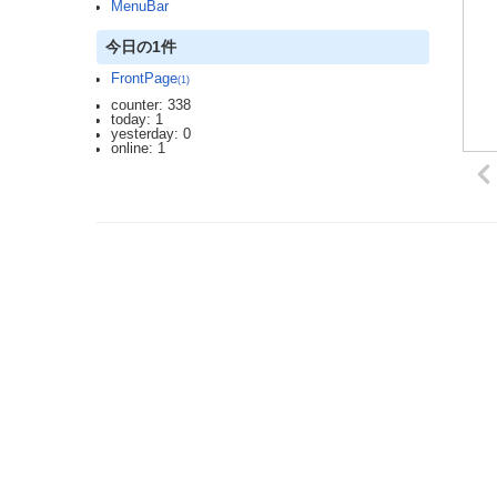
MenuBar
今日の1件
FrontPage
(1)
counter: 338
today: 1
yesterday: 0
online: 1