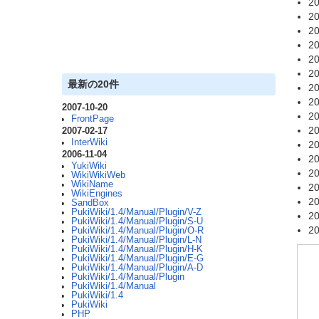
20
20
20
20
20
20
最新の20件
20
20
2007-10-20
20
FrontPage
20
2007-02-17
InterWiki
20
2006-11-04
20
YukiWiki
20
WikiWikiWeb
WikiName
20
WikiEngines
20
SandBox
PukiWiki/1.4/Manual/Plugin/V-Z
20
PukiWiki/1.4/Manual/Plugin/S-U
20
PukiWiki/1.4/Manual/Plugin/O-R
PukiWiki/1.4/Manual/Plugin/L-N
PukiWiki/1.4/Manual/Plugin/H-K
PukiWiki/1.4/Manual/Plugin/E-G
PukiWiki/1.4/Manual/Plugin/A-D
PukiWiki/1.4/Manual/Plugin
PukiWiki/1.4/Manual
PukiWiki/1.4
PukiWiki
PHP