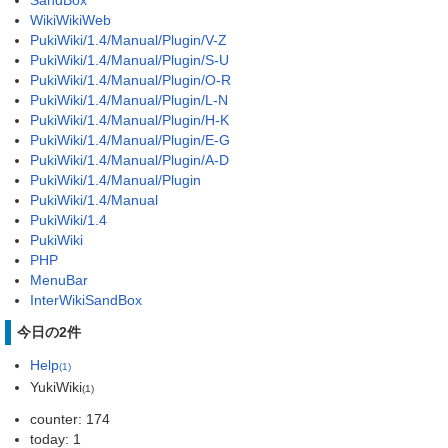
WikiWikiWeb
PukiWiki/1.4/Manual/Plugin/V-Z
PukiWiki/1.4/Manual/Plugin/S-U
PukiWiki/1.4/Manual/Plugin/O-R
PukiWiki/1.4/Manual/Plugin/L-N
PukiWiki/1.4/Manual/Plugin/H-K
PukiWiki/1.4/Manual/Plugin/E-G
PukiWiki/1.4/Manual/Plugin/A-D
PukiWiki/1.4/Manual/Plugin
PukiWiki/1.4/Manual
PukiWiki/1.4
PukiWiki
PHP
MenuBar
InterWikiSandBox
今日の2件
Help
(1)
YukiWiki
(1)
counter: 174
today: 1