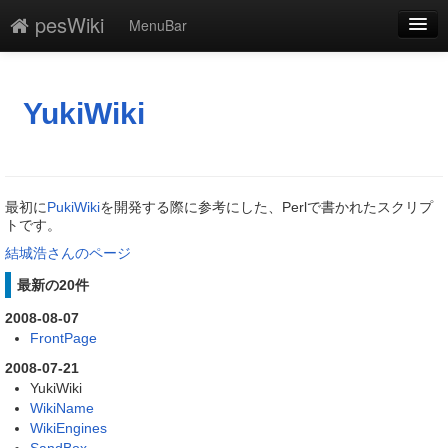
pesWiki
MenuBar
編集
添付
YukiWiki
凍結
新規
最初に
PukiWiki
を開発する際に参考にした、Perlで書かれたスクリプ
最終更新
トです。
結城浩さんのページ
一覧
最新の20件
単語検索
2008-08-07
FrontPage
2008-07-21
YukiWiki
WikiName
WikiEngines
SandBox