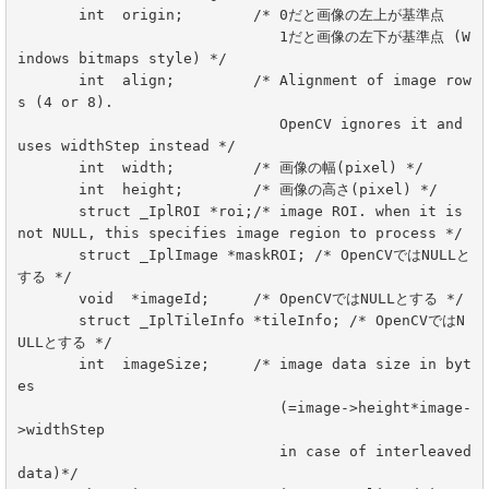
       int  origin;        /* 0だと画像の左上が基準点

                              1だと画像の左下が基準点 (W
indows bitmaps style) */

       int  align;         /* Alignment of image row
s (4 or 8).

                              OpenCV ignores it and 
uses widthStep instead */

       int  width;         /* 画像の幅(pixel) */

       int  height;        /* 画像の高さ(pixel) */

       struct _IplROI *roi;/* image ROI. when it is 
not NULL, this specifies image region to process */

       struct _IplImage *maskROI; /* OpenCVではNULLと
する */

       void  *imageId;     /* OpenCVではNULLとする */

       struct _IplTileInfo *tileInfo; /* OpenCVではN
ULLとする */

       int  imageSize;     /* image data size in byt
es

                              (=image->height*image-
>widthStep

                              in case of interleaved 
data)*/
