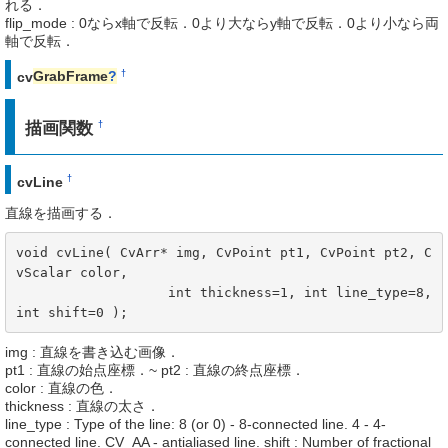
れる．
flip_mode : 0ならx軸で反転．0より大ならy軸で反転．0より小なら両
軸で反転．
†
cv
GrabFrame
?
描画関数
†
†
cvLine
直線を描画する．
void cvLine( CvArr* img, CvPoint pt1, CvPoint pt2, C
vScalar color, 

                   int thickness=1, int line_type=8, 
int shift=0 );
img : 直線を書き込む画像．
pt1 : 直線の始点座標．~ pt2 : 直線の終点座標．
color : 直線の色．
thickness : 直線の太さ．
line_type : Type of the line: 8 (or 0) - 8-connected line. 4 - 4-
connected line. CV_AA - antialiased line. shift : Number of fractional