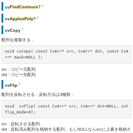
†
cv
FindContours
?
†
cv
ApploxPoly
?
†
cvCopy
配列を複製する．
void cvCopy( const CvArr* src, CvArr* dst, const CvA
rr* mask=NULL );
src : コピー元配列
dst : コピー先配列
†
cvFlip
配列を反転させる．反転方法は3種類．
void  cvFlip( const CvArr* src, CvArr* dst=NULL, int 
flip_mode=0);
src : 反転させる配列．
dst : 反転済み配列を格納する配列．もしNULLならsrcに上書き格納さ