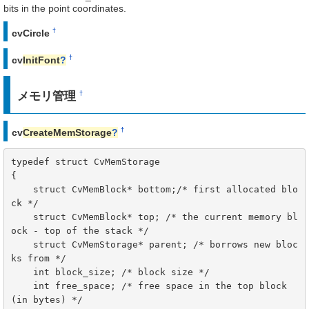
bits in the point coordinates.
†
cvCircle
†
cv
InitFont
?
メモリ管理
†
†
cv
CreateMemStorage
?
typedef struct CvMemStorage

{

    struct CvMemBlock* bottom;/* first allocated blo
ck */

    struct CvMemBlock* top; /* the current memory bl
ock - top of the stack */

    struct CvMemStorage* parent; /* borrows new bloc
ks from */

    int block_size; /* block size */

    int free_space; /* free space in the top block 
(in bytes) */
