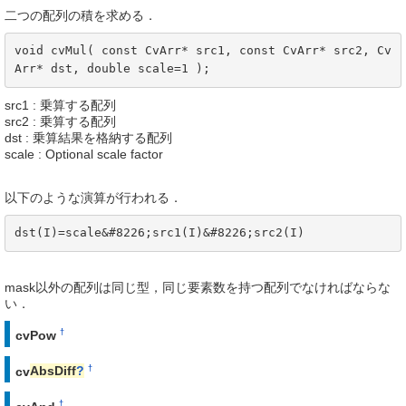
二つの配列の積を求める．
void cvMul( const CvArr* src1, const CvArr* src2, Cv
Arr* dst, double scale=1 );
src1 : 乗算する配列
src2 : 乗算する配列
dst : 乗算結果を格納する配列
scale : Optional scale factor
以下のような演算が行われる．
dst(I)=scale&#8226;src1(I)&#8226;src2(I)
mask以外の配列は同じ型，同じ要素数を持つ配列でなければならな
い．
†
cvPow
†
cv
AbsDiff
?
†