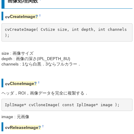
画像処理関数
†
cv
CreateImage
?
cvCreateImage( CvSize size, int depth, int channels 
);
size : 画像サイズ
depth : 画像の深さ(IPL_DEPTH_8U)
channels : 1なら白黒．3ならフルカラー．
†
cv
CloneImage
?
ヘッダ，ROI，画像データを完全に複製する．
IplImage* cvCloneImage( const IplImage* image );
image : 元画像
†
cv
ReleaseImage
?