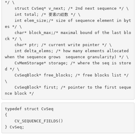
*/ \

    struct CvSeq* v_next; /* 2nd next sequence */ \

    int total; /* 要素の総数 */ \

    int elem_size;/* size of sequence element in byt
es */ \

    char* block_max;/* maximal bound of the last blo
ck */ \

    char* ptr; /* current write pointer */ \

    int delta_elems; /* how many elements allocated 
when the sequence grows  sequence granularity) */ \

    CvMemStorage* storage; /* where the seq is store
d */ \

    CvSeqBlock* free_blocks; /* free blocks list */ 
\

    CvSeqBlock* first; /* pointer to the first seque
nce block */
typedef struct CvSeq

{

    CV_SEQUENCE_FIELDS()

} CvSeq;