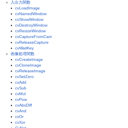
入出力関数
cvLoadImage
cvNamedWindow
cvShowWindow
cvDestroyWindow
cvResizeWindow
cvCaptureFromCam
cvReleaseCapture
cvWaitKey
画像処理関数
cvCreateImage
cvCloneImage
cvReleaseImage
cvSetZero
cvAdd
cvSub
cvMul
cvPow
cvAbsDiff
cvAnd
cvOr
cvXor