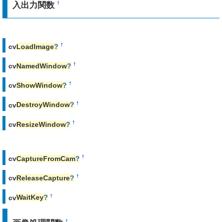
入出力関数
†
†
cv
LoadImage
?
†
cv
NamedWindow
?
†
cv
ShowWindow
?
†
cv
DestroyWindow
?
†
cv
ResizeWindow
?
†
cv
CaptureFromCam
?
†
cv
ReleaseCapture
?
†
cv
WaitKey
?
†