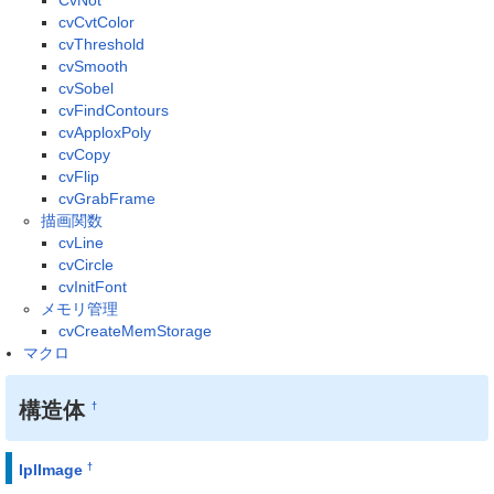
CvNot
cvCvtColor
cvThreshold
cvSmooth
cvSobel
cvFindContours
cvApploxPoly
cvCopy
cvFlip
cvGrabFrame
描画関数
cvLine
cvCircle
cvInitFont
メモリ管理
cvCreateMemStorage
マクロ
構造体
†
†
IplImage