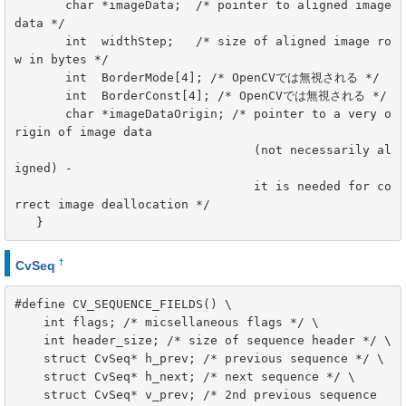
       char *imageData;  /* pointer to aligned image 
data */

       int  widthStep;   /* size of aligned image ro
w in bytes */

       int  BorderMode[4]; /* OpenCVでは無視される */

       int  BorderConst[4]; /* OpenCVでは無視される */

       char *imageDataOrigin; /* pointer to a very o
rigin of image data

                                 (not necessarily al
igned) -

                                 it is needed for co
rrect image deallocation */

   }
†
CvSeq
#define CV_SEQUENCE_FIELDS() \

    int flags; /* micsellaneous flags */ \

    int header_size; /* size of sequence header */ \

    struct CvSeq* h_prev; /* previous sequence */ \

    struct CvSeq* h_next; /* next sequence */ \

    struct CvSeq* v_prev; /* 2nd previous sequence 