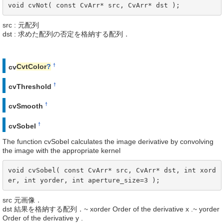
void cvNot( const CvArr* src, CvArr* dst );
src : 元配列
dst : 求めた配列の否定を格納する配列．
†
cv
CvtColor
?
†
cvThreshold
†
cvSmooth
†
cvSobel
The function cvSobel calculates the image derivative by convolving
the image with the appropriate kernel
void cvSobel( const CvArr* src, CvArr* dst, int xord
er, int yorder, int aperture_size=3 );
src 元画像．
dst 結果を格納する配列．~ xorder Order of the derivative x .~ yorder
Order of the derivative y .