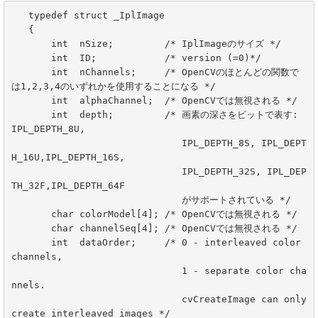
   typedef struct _IplImage

   {

       int  nSize;         /* IplImageのサイズ */

       int  ID;            /* version (=0)*/

       int  nChannels;     /* OpenCVのほとんどの関数で
は1,2,3,4のいずれかを使用することになる */

       int  alphaChannel;  /* OpenCVでは無視される */

       int  depth;         /* 画素の深さをビットで表す: 
IPL_DEPTH_8U,

                              IPL_DEPTH_8S, IPL_DEPT
H_16U,IPL_DEPTH_16S,

                              IPL_DEPTH_32S, IPL_DEP
TH_32F,IPL_DEPTH_64F

                              がサポートされている */

       char colorModel[4]; /* OpenCVでは無視される */

       char channelSeq[4]; /* OpenCVでは無視される */

       int  dataOrder;     /* 0 - interleaved color 
channels,

                              1 - separate color cha
nnels.

                              cvCreateImage can only 
create interleaved images */
