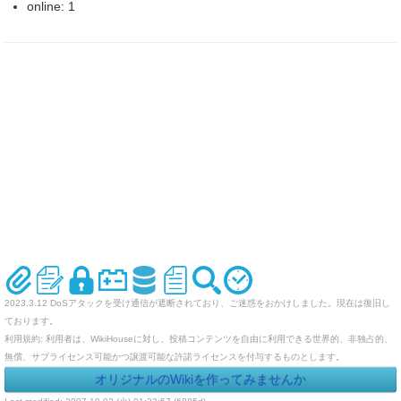
online: 1
2023.3.12 DoSアタックを受け通信が遮断されており、ご迷惑をおかけしました。現在は復旧し
ております。
利用規約: 利用者は、WikiHouseに対し、投稿コンテンツを自由に利用できる世界的、非独占的、
無償、サブライセンス可能かつ譲渡可能な許諾ライセンスを付与するものとします。
オリジナルのWikiを作ってみませんか