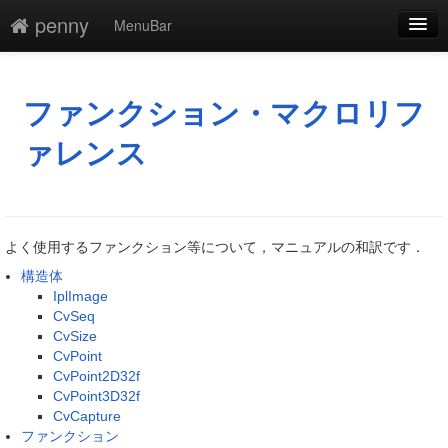
penny
MenuBar
編集
添付
ファンクション・マクロリフ
凍結
ァレンス
新規
最終更新
よく使用するファンクション等について，マニュアルの和訳です．
一覧
構造体
IplImage
単語検索
CvSeq
CvSize
CvPoint
CvPoint2D32f
CvPoint3D32f
CvCapture
ファンクション