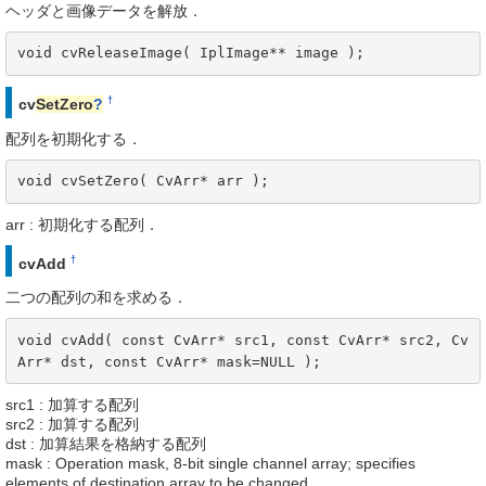
ヘッダと画像データを解放．
void cvReleaseImage( IplImage** image );
†
cv
SetZero
?
配列を初期化する．
void cvSetZero( CvArr* arr );
arr : 初期化する配列．
†
cvAdd
二つの配列の和を求める．
void cvAdd( const CvArr* src1, const CvArr* src2, Cv
Arr* dst, const CvArr* mask=NULL );
src1 : 加算する配列
src2 : 加算する配列
dst : 加算結果を格納する配列
mask : Operation mask, 8-bit single channel array; specifies
elements of destination array to be changed.