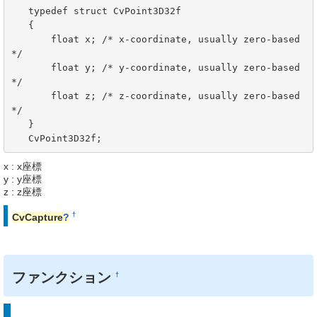
   typedef struct CvPoint3D32f

   {

       float x; /* x-coordinate, usually zero-based 
*/

       float y; /* y-coordinate, usually zero-based 
*/

       float z; /* z-coordinate, usually zero-based 
*/

   }

   CvPoint3D32f;
x : x座標
y : y座標
z : z座標
†
CvCapture
?
ファンクション
†