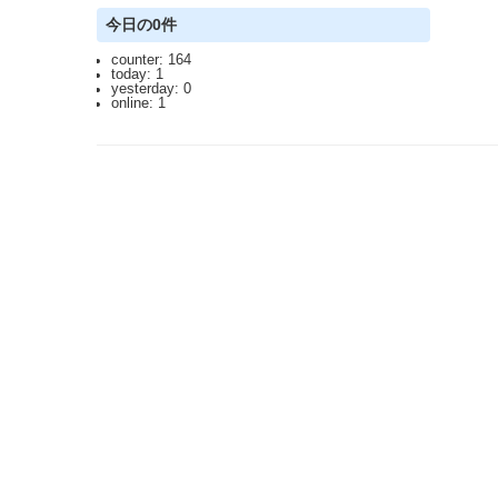
今日の0件
counter: 164
today: 1
yesterday: 0
online: 1
2023.3.12 DoSアタックを受け通信が遮断されており、ご迷惑をおかけしま
利用規約: 利用者は、WikiHouseに対し、投稿コンテンツを自由に利用で
Last-modified: 2011-02-03 (木) 14:02:10 (5665d)
エラー等で表示されないページがありましたら、URLを support@wikihouse.