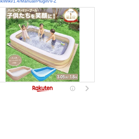
kiWiki/1.4/Manual/Plugin/V-Z