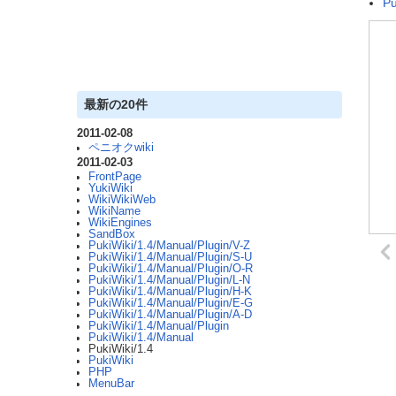
Pu
最新の20件
2011-02-08
ペニオクwiki
2011-02-03
FrontPage
YukiWiki
WikiWikiWeb
WikiName
WikiEngines
SandBox
PukiWiki/1.4/Manual/Plugin/V-Z
PukiWiki/1.4/Manual/Plugin/S-U
PukiWiki/1.4/Manual/Plugin/O-R
PukiWiki/1.4/Manual/Plugin/L-N
PukiWiki/1.4/Manual/Plugin/H-K
PukiWiki/1.4/Manual/Plugin/E-G
PukiWiki/1.4/Manual/Plugin/A-D
PukiWiki/1.4/Manual/Plugin
PukiWiki/1.4/Manual
PukiWiki/1.4
PukiWiki
PHP
MenuBar