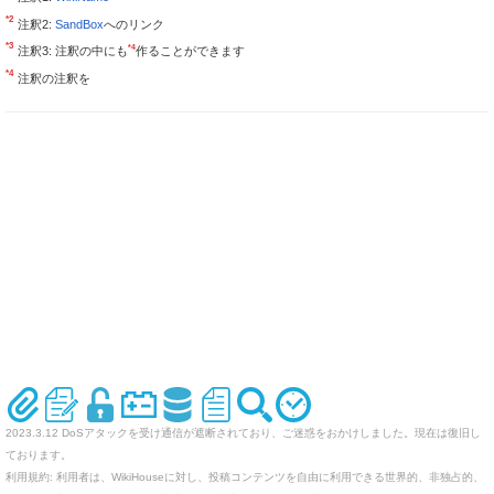
*2
注釈2:
SandBox
へのリンク
*3
*4
注釈3: 注釈の中にも
作ることができます
*4
注釈の注釈を
2023.3.12 DoSアタックを受け通信が遮断されており、ご迷惑をおかけしました。現在は復旧し
ております。
利用規約: 利用者は、WikiHouseに対し、投稿コンテンツを自由に利用できる世界的、非独占的、