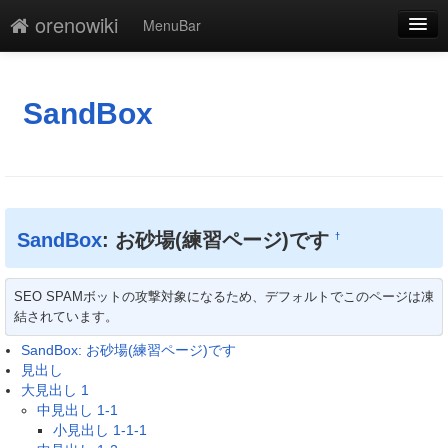
orenowiki
MenuBar
編集
添付
SandBox
凍結解除
新規
最終更新
SandBox
: お砂場(練習ページ)です
†
一覧
SEO SPAMボットの攻撃対象になるため、デフォルトでこのページは凍
単語検索
結されています。
SandBox: お砂場(練習ページ)です
見出し
大見出し 1
中見出し 1-1
小見出し 1-1-1