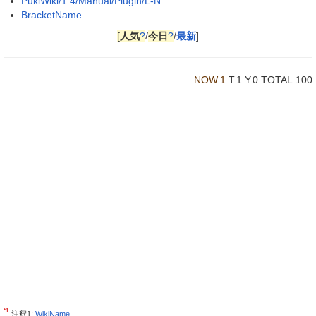
PukiWiki/1.4/Manual/Plugin/L-N
BracketName
[
人気
?
/
今日
?
/
最新
]
NOW.1
T.1 Y.0 TOTAL.100
*1
注釈1:
WikiName