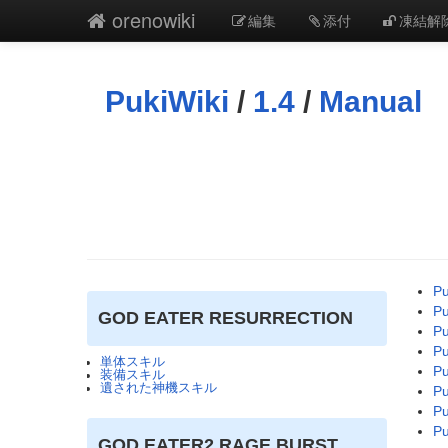
orenowiki
編集
添付
凍結解
PukiWiki
/
1.4
/
Manual
Pu
Pu
GOD EATER RESURRECTION
Pu
Pu
単体スキル
Pu
装備スキル
遺された神機スキル
Pu
Pu
Pu
GOD EATER2 RAGE BURST