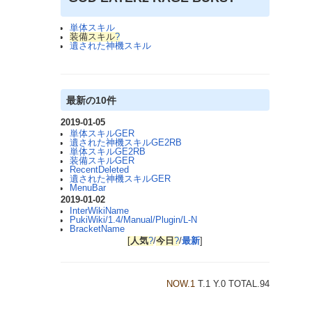
単体スキル
装備スキル
?
遺された神機スキル
最新の10件
2019-01-05
単体スキルGER
遺された神機スキルGE2RB
単体スキルGE2RB
装備スキルGER
RecentDeleted
遺された神機スキルGER
MenuBar
2019-01-02
InterWikiName
PukiWiki/1.4/Manual/Plugin/L-N
BracketName
[
人気
?
/
今日
?
/
最新
]
NOW.1
T.1 Y.0 TOTAL.94