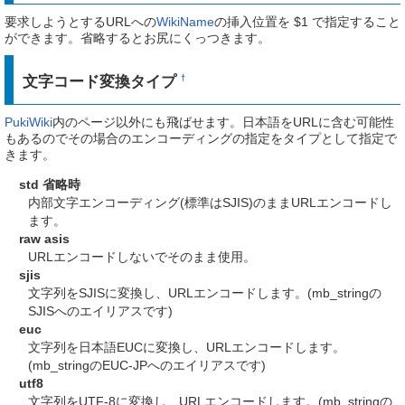
要求しようとするURLへの
WikiName
の挿入位置を $1 で指定すること
ができます。省略するとお尻にくっつきます。
文字コード変換タイプ
†
PukiWiki
内のページ以外にも飛ばせます。日本語をURLに含む可能性
もあるのでその場合のエンコーディングの指定をタイプとして指定で
きます。
std 省略時
内部文字エンコーディング(標準はSJIS)のままURLエンコードし
ます。
raw asis
URLエンコードしないでそのまま使用。
sjis
文字列をSJISに変換し、URLエンコードします。(mb_stringの
SJISへのエイリアスです)
euc
文字列を日本語EUCに変換し、URLエンコードします。
(mb_stringのEUC-JPへのエイリアスです)
utf8
文字列をUTF-8に変換し、URLエンコードします。(mb_stringの