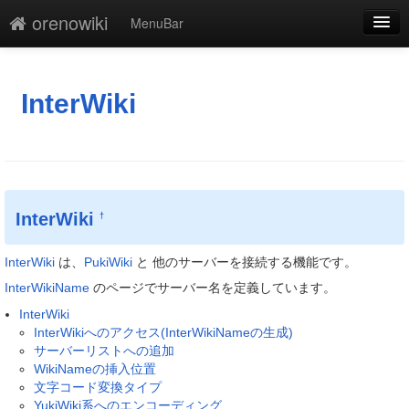
orenowiki
MenuBar
編集
添付
InterWiki
凍結
新規
最終更新
InterWiki
†
一覧
InterWiki
は、
PukiWiki
と 他のサーバーを接続する機能です。
単語検索
InterWikiName
のページでサーバー名を定義しています。
InterWiki
InterWikiへのアクセス(InterWikiNameの生成)
サーバーリストへの追加
WikiNameの挿入位置
文字コード変換タイプ
YukiWiki系へのエンコーディング