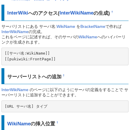
InterWiki
へのアクセス(
InterWikiName
の生成)
†
サーバリストにある サーバ名:
WikiName
を
BracketName
で作れば
InterWikiName
の完成。
これをページに記述すれば、そのサーバの
WikiName
へのハイパーリ
ンクが生成されます。
[[サーバ名:WikiName]]

[[pukiwiki:FrontPage]]
サーバーリストへの追加
†
InterWikiName
のページに以下のようにサーバの定義をすることで サ
ーバーリストに追加することができます。
[URL サーバ名] タイプ
WikiName
の挿入位置
†