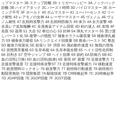
ップマスター 38 ステップ距離 39 トリガーハッピー 3A ノックバック
距離 3B ハイドアタック 3C バースト時間 3D パイロマスター 3E ホー
ミング不可 3F ホールド 40 ボムマスター 41 ユーバーセンス 42 リー
ク耐性 43 レアモノの女神 44 レーザーマスター 45 ヴェノム 46 ヴェ
ノム耐性 47 乱戦時攻撃力 48 乱戦時防御力 49 体力 4A 全力攻撃 4B
全員レア追加報酬 4C 全員換金アイテム回収 4D 剣の達人 4E 友情 4F
名医 50 器用 51 大吉 52 奉仕の心 53 封神 54 弾丸マスター 55 受け渡
しバースト化 56 復讐への憤怒 57 補食オラクル吸収量 58 補食弾丸威
力 59 補食体力吸収 5A リンクエイド回復量 5B 救命バースト 5C 整息
5D 敵体力視覚化 5E 欲張り 5F 消音 60 溜め動作速度 61 無我の境地
62 状態異常蓄積 63 生存本能 64 生存本能全開 65 ヘイト活性化抑制
66 目利き 67 空中ジャンプ 68 ヘイト効果 69 節約 6A 防御力 6B 6C
血の活性(刀身) 6D 血の活性(銃身) 6E 覚悟 6F 親愛 70 近接攻撃力 71
近接攻撃速度 72 近接特殊攻撃ST 73 近接特殊攻撃威力 74 移動速度
75 銃形態時ロックオン 76 銃攻撃力 77 銃特殊行動速度 78 銃特殊行
動阻害無効 79 隠密集団 7A 駆除技術 7B CR時喚起率 7C JG時喚起率
7D JGHP回復 7E JGOP回復 7F JGST回復