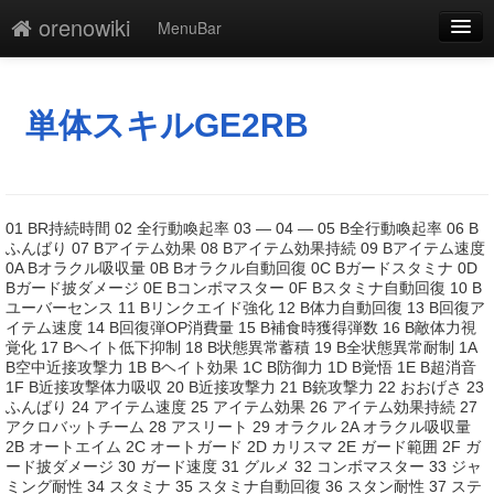
orenowiki
MenuBar
編集
添付
単体スキルGE2RB
凍結
新規
01 BR持続時間 02 全行動喚起率 03 ― 04 ― 05 B全行動喚起率 06 B
最終更新
ふんばり 07 Bアイテム効果 08 Bアイテム効果持続 09 Bアイテム速度
0A Bオラクル吸収量 0B Bオラクル自動回復 0C Bガードスタミナ 0D
Bガード披ダメージ 0E Bコンボマスター 0F Bスタミナ自動回復 10 B
一覧
ユーバーセンス 11 Bリンクエイド強化 12 B体力自動回復 13 B回復ア
イテム速度 14 B回復弾OP消費量 15 B補食時獲得弾数 16 B敵体力視
単語検索
覚化 17 Bヘイト低下抑制 18 B状態異常蓄積 19 B全状態異常耐制 1A
B空中近接攻撃力 1B Bヘイト効果 1C B防御力 1D B覚悟 1E B超消音
1F B近接攻撃体力吸収 20 B近接攻撃力 21 B銃攻撃力 22 おおげさ 23
ふんばり 24 アイテム速度 25 アイテム効果 26 アイテム効果持続 27
アクロバットチーム 28 アスリート 29 オラクル 2A オラクル吸収量
2B オートエイム 2C オートガード 2D カリスマ 2E ガード範囲 2F ガ
ード披ダメージ 30 ガード速度 31 グルメ 32 コンボマスター 33 ジャ
ミング耐性 34 スタミナ 35 スタミナ自動回復 36 スタン耐性 37 ステ