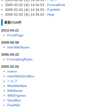
2005-02-02 (水) 14:34:53 -
ヘルプ
2005-02-02 (水) 14:34:53 -
FormatRule
2005-02-02 (水) 14:34:53 -
PukiWiki
2005-02-02 (水) 14:34:53 -
Help
最新の16件
2013-04-21
FrontPage
2009-06-06
InterWikiName
2006-09-22
FormattingRules
2005-02-02
memo
InterWikiSandBox
ヘルプ
WikiWikiWeb
WikiName
WikiEngines
SandBox
PukiWiki