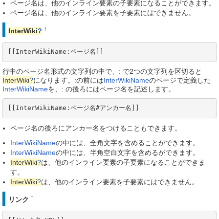
ページ名は、他のインライン要素の子要素になることができます。
ページ名は、他のインライン要素を子要素にはできません。
†
InterWiki
?
[[InterWikiName:ページ名]]
行中のページ名形式の文字列の中で、: で2つの文字列を区切ると
InterWiki
?
になります。:の前には
InterWikiName
のページで定義した
InterWikiName
を、: の後ろにはページ名を記述します。
[[InterWikiName:ページ名#アンカー名]]
ページ名の後ろにアンカー名をつけることもできます。
InterWikiName
の中には、全角文字を含めることができます。
InterWikiName
の中には、半角空白文字を含めるができます。
InterWiki
?
は、他のインライン要素の子要素になることができま
す。
InterWiki
?
は、他のインライン要素を子要素にはできません。
†
リンク