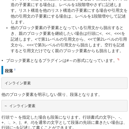
造の子要素にする場合は、レベルを1段階増やさずに記述しま
す。リスト構造を他のリスト構造の子要素にする場合や引用文を
他の引用文の子要素にする場合は、レベルを1段階増やして記述
します。
他のブロック要素の子要素となっている引用文から脱出すると
き、親のブロック要素を継続したい場合は行頭に<、<<、<<<を
記述します。<で第1レベルの引用文から、<<で第2レベルの引用
文から、<<<で第3レベルの引用文から脱出します。空行を記述
すると引用文だけでなく親のブロック要素からも脱出します。
*1
ブロック要素となるプラグインは#～の形式になっています。
†
段落
インライン要素
他のブロック要素を明示しない限り、段落となります。
~ インライン要素
行頭で ~ を指定した場合も段落になります。行頭書式の文字(~、-、
+、:、>、|、#、//)を通常の文字として段落の先頭に書きたい場合は、
行頭に~を記述して書くことができます。