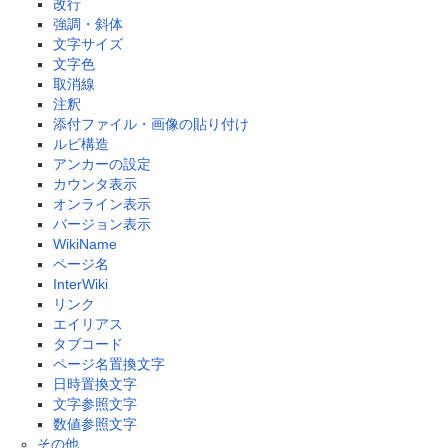
改行
強調・斜体
文字サイズ
文字色
取消線
注釈
添付ファイル・画像の貼り付け
ルビ構造
アンカーの設定
カウンタ表示
オンライン表示
バージョン表示
WikiName
ページ名
InterWiki
リンク
エイリアス
タブコード
ページ名置換文字
日時置換文字
文字参照文字
数値参照文字
その他