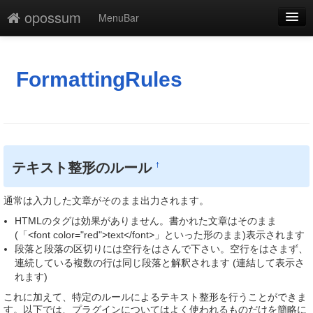
opossum
MenuBar
編集
添付
FormattingRules
凍結解除
新規
最終更新
テキスト整形のルール
†
一覧
通常は入力した文章がそのまま出力されます。
単語検索
HTMLのタグは効果がありません。書かれた文章はそのまま
(「<font color="red">text</font>」といった形のまま)表示されます
段落と段落の区切りには空行をはさんで下さい。空行をはさまず、
連続している複数の行は同じ段落と解釈されます (連結して表示さ
れます)
これに加えて、特定のルールによるテキスト整形を行うことができま
す。以下では、プラグインについてはよく使われるものだけを簡略に