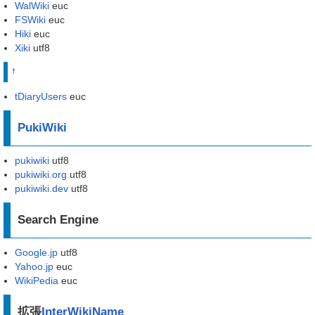
WalWiki
euc
FSWiki
euc
Hiki
euc
Xiki
utf8
†
tDiaryUsers
euc
PukiWiki
pukiwiki
utf8
pukiwiki.org
utf8
pukiwiki.dev
utf8
Search Engine
Google.jp
utf8
Yahoo.jp
euc
WikiPedia
euc
拡張
InterWikiName