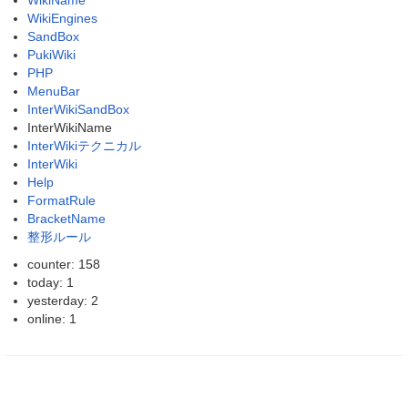
WikiName
WikiEngines
SandBox
PukiWiki
PHP
MenuBar
InterWikiSandBox
InterWikiName
InterWikiテクニカル
InterWiki
Help
FormatRule
BracketName
整形ルール
counter: 158
today: 1
yesterday: 2
online: 1