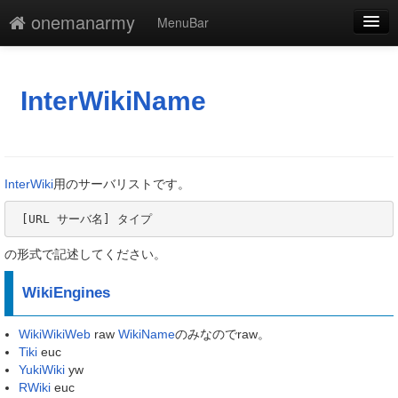
onemanarmy
MenuBar
編集
添付
InterWikiName
凍結
新規
InterWiki
用のサーバリストです。
最終更新
 [URL サーバ名] タイプ
一覧
の形式で記述してください。
単語検索
WikiEngines
WikiWikiWeb
raw
WikiName
のみなのでraw。
Tiki
euc
YukiWiki
yw
RWiki
euc