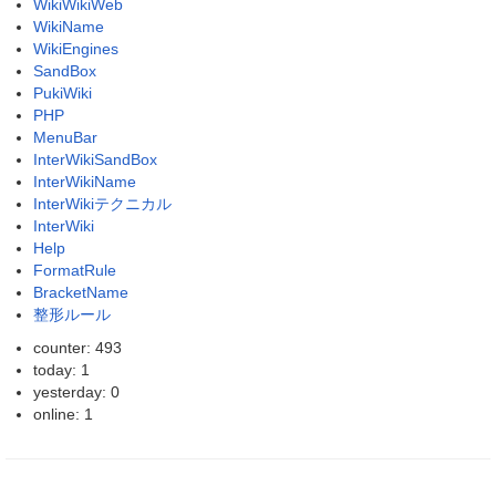
WikiWikiWeb
WikiName
WikiEngines
SandBox
PukiWiki
PHP
MenuBar
InterWikiSandBox
InterWikiName
InterWikiテクニカル
InterWiki
Help
FormatRule
BracketName
整形ルール
counter: 493
today: 1
yesterday: 0
online: 1