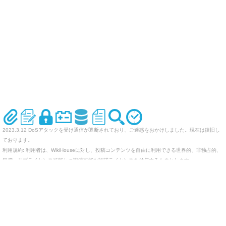
2023.3.12 DoSアタックを受け通信が遮断されており、ご迷惑をおかけしました。現在は復旧し
ております。
利用規約: 利用者は、WikiHouseに対し、投稿コンテンツを自由に利用できる世界的、非独占的、
無償、サブライセンス可能かつ譲渡可能な許諾ライセンスを付与するものとします。
オリジナルのWikiを作ってみませんか
Last-modified: 2006-08-21 (月) 00:41:53 (7293d)
エラー等で表示されないページがありましたら、URLを support@wikihouse.com までご連絡願い
ます。
Site admin:
WikiHouse - 無料レンタルWikiサービス
:
WikiHouseランキング
PukiWiki 1.4.7
Copyright © 2001-2006
PukiWiki Developers Team
. License is
GPL
.