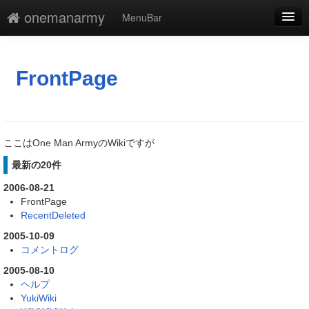
onemanarmy
MenuBar
編集
添付
FrontPage
凍結
新規
ここはOne Man ArmyのWikiですが
最終更新
最新の20件
一覧
2006-08-21
FrontPage
単語検索
RecentDeleted
2005-10-09
コメントログ
2005-08-10
ヘルプ
YukiWiki