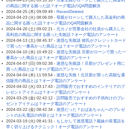
2024-04-25 (木) 09:10:18 -
専業主婦がローンして購入した高金利
の商品に関する困った話？オーグ電話のQA問題解決
2024-04-25 (木) 09:09:49 -
RecentDeleted
2024-04-23 (火) 08:06:09 -
母親がローンして購入した高金利の商
品に関する困った話？オーグ電話のQA問題解決
2024-04-20 (土) 09:02:21 -
元カノが営業会社の社員から購入した
高利息の商品に関する困った失敗話？オーグ電話のアンケート
2024-04-13 (土) 08:45:37 -
迷惑な失敗談 彼氏がクレジットカード
で買った一番高かった商品とは？オーグ電話のアンケート
2024-04-10 (水) 10:49:22 -
迷惑な失敗談 旦那がローンで買った一
番高かった商品とは？オーグ電話のアンケート
2024-04-07 (日) 09:02:38 -
迷惑な失敗談！旦那がプレゼント用に
買った商品とは？オーグ電話のアンケート
2024-04-04 (木) 11:59:54 -
迷惑な失敗！元旦那が買った高額な通
信販売の商品とは？オーグ電話のアンケート
2024-04-02 (火) 03:17:43 -
訪問販売でおすすめのインテリアのプ
レゼントアイテムは？オーグ電話のアンケート
2024-03-29 (金) 02:42:12 -
訪問販売でおすすめの子供向けのプレ
ゼントアイテムは？オーグ電話のアンケート
2024-03-22 (金) 08:42:34 -
迷惑だった？おばあちゃんへのプレゼ
ントのお礼電話の内容とは？オーグ電話のアンケート
2024-03-19 (火) 08:41:31 -
もしかして迷惑電話？義妹の長電話を
早く切り上げるテクニック！オーグ電話のアンケート