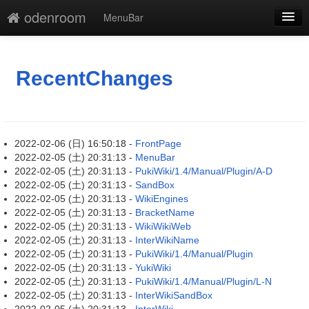
odenroom
MenuBar
新規
最終更新
RecentChanges
一覧
単語検索
2022-02-06 (日) 16:50:18 -
FrontPage
2022-02-05 (土) 20:31:13 -
MenuBar
2022-02-05 (土) 20:31:13 -
PukiWiki/1.4/Manual/Plugin/A-D
2022-02-05 (土) 20:31:13 -
SandBox
2022-02-05 (土) 20:31:13 -
WikiEngines
2022-02-05 (土) 20:31:13 -
BracketName
2022-02-05 (土) 20:31:13 -
WikiWikiWeb
2022-02-05 (土) 20:31:13 -
InterWikiName
2022-02-05 (土) 20:31:13 -
PukiWiki/1.4/Manual/Plugin
2022-02-05 (土) 20:31:13 -
YukiWiki
2022-02-05 (土) 20:31:13 -
PukiWiki/1.4/Manual/Plugin/L-N
2022-02-05 (土) 20:31:13 -
InterWikiSandBox