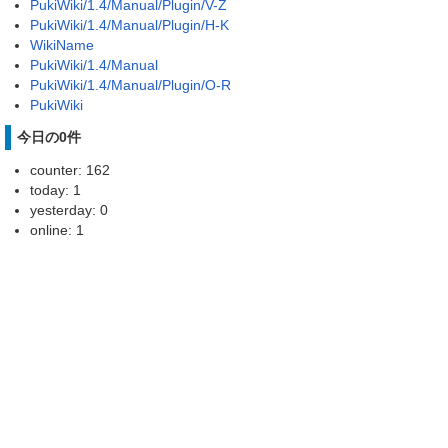
PukiWiki/1.4/Manual/Plugin/V-Z
PukiWiki/1.4/Manual/Plugin/H-K
WikiName
PukiWiki/1.4/Manual
PukiWiki/1.4/Manual/Plugin/O-R
PukiWiki
今日の0件
counter: 162
today: 1
yesterday: 0
online: 1