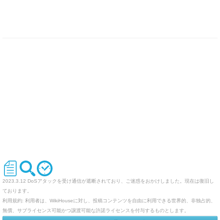
2023.3.12 DoSアタックを受け通信が遮断されており、ご迷惑をおかけしました。現在は復旧し
ております。
利用規約: 利用者は、WikiHouseに対し、投稿コンテンツを自由に利用できる世界的、非独占的、
無償、サブライセンス可能かつ譲渡可能な許諾ライセンスを付与するものとします。