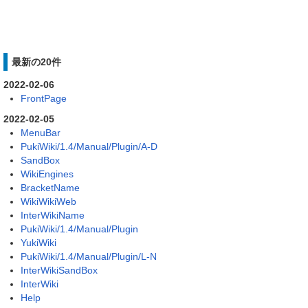
最新の20件
2022-02-06
FrontPage
2022-02-05
MenuBar
PukiWiki/1.4/Manual/Plugin/A-D
SandBox
WikiEngines
BracketName
WikiWikiWeb
InterWikiName
PukiWiki/1.4/Manual/Plugin
YukiWiki
PukiWiki/1.4/Manual/Plugin/L-N
InterWikiSandBox
InterWiki
Help