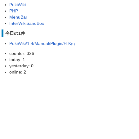
PukiWiki
PHP
MenuBar
InterWikiSandBox
今日の1件
PukiWiki/1.4/Manual/Plugin/H-K
(1)
counter: 326
today: 1
yesterday: 0
online: 2