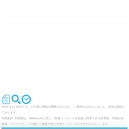
2023.3.12 DoSアタックを受け通信が遮断されており、ご迷惑をおかけしました。現在は復旧し
ております。
利用規約: 利用者は、WikiHouseに対し、投稿コンテンツを自由に利用できる世界的、非独占的、
無償、サブライセンス可能かつ譲渡可能な許諾ライセンスを付与するものとします。