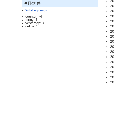
20
今日の1件
20
WikiEngines
20
(1)
20
counter: 74
today: 1
20
yesterday: 0
20
online: 1
20
20
20
20
20
20
20
20
20
20
20