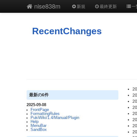
nise838m
新規
最終更新
一
RecentChanges
20
最新の6件
20
20
2025-09-08
20
FrontPage
20
FormattingRules
PukiWiki/1.4/Manual/Plugin
20
Help
20
MenuBar
SandBox
20