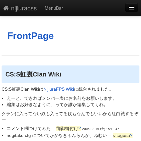
nijiuracss
MenuBar
編集
添付
FrontPage
凍結
新規
最終更新
CS:S虹裏Clan Wiki
一覧
CS:S虹裏Clan Wikiは
NijiuraFPS Wiki
に統合されました。
単語検索
えーと、できればメンバー表にお名前をお願いします。
編集はお好きなように、ってか誰か編集してくれ。
クランに入ってない奴も入ってる奴もなんでもいいから紅白戦するぞ
ー
コメント欄つけてみた --
御御御付け
?
2005-03-15 (火) 15:13:47
negitaku cfg についてかかなきゃんらんが、ねむい --
s-togusa
?