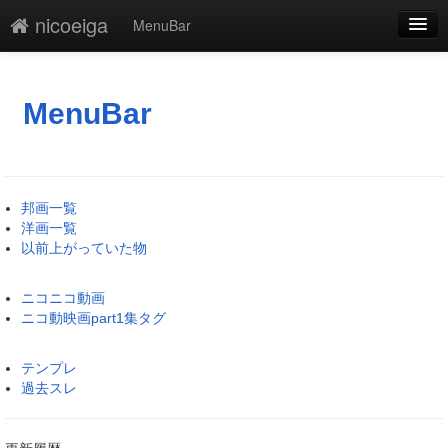
nicoeiga
MenuBar
編集
添付
MenuBar
凍結
新規
邦画一覧
最終更新
洋画一覧
以前上がっていた物
一覧
ニコニコ動画
単語検索
ニコ動映画part1集タグ
テンプレ
過去スレ