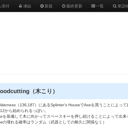
添付
凍結
新規
最終更新
一覧
単語
oodcutting（木こり）
ilderness（136,187）にあるSplinter's HouseでAxeを買うことに
v12から始められるっぽい。
xeを装備して木に向かってスペースキーを押し続けることによって出来
xeの壊れる確率はランダム（武器としての耐久に関係なく）