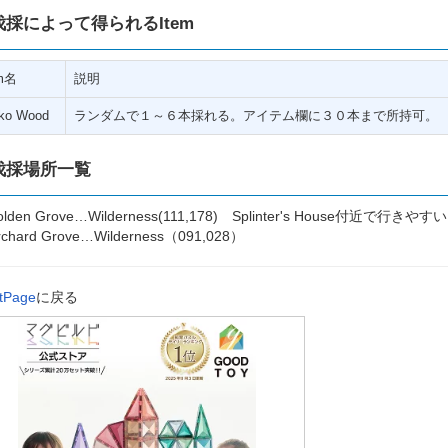
伐採によって得られるItem
em名
説明
ko Wood
ランダムで１～６本採れる。アイテム欄に３０本まで所持可。
伐採場所一覧
olden Grove…Wilderness(111,178) Splinter's House付近で行きやす
rchard Grove…Wilderness（091,028）
tPage
に戻る