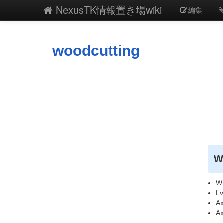
NexusTK情報置き場wiki
編集
woodcutting
W
W
L
A
A